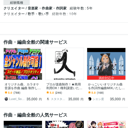
経験職種
クリエイター / 音楽家・作曲家・作詞家
経験年数 : 5年
クリエイター / 歌手・歌い手
経験年数 : 10年
作曲・編曲全般の関連サービス
満枠対応中
オリジナル曲、カラオケ
プロが楽曲制作！★商用
かっこいいオリジナル曲
音源を作曲 編曲 制作しま
利用OK！権利譲渡いたし
を作詞作編曲MIXいたしま
す 《プロによる本物クオ
ます プロクリエイターに
す ㊗アニメED・企業公式
5.0
(788)
5.0
(246)
5.0
(168)
リティ》《リーズナブル
よる楽曲制作！お気軽に
ソング！リピーター様多
35,000
35,000
35,000
価格》《迅速対応》
ご相談ください♪
数！編曲のみも◎
Luxel_Sound Designer
スタスタスタジオ
シエシ度
円
円
円
作曲・編曲全般の人気サービス