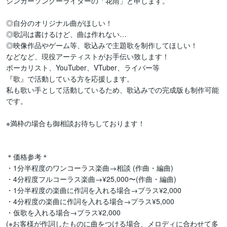
シンガーソングーライターの「花雨」と申します。

◎自分のオリジナル曲がほしい！

◎歌詞は書けるけど、曲は作れない…

◎映像作品やゲーム等、歌込みで主題歌を制作してほしい！

などなど、現役アーティストがお手伝い致します！

ボーカリスト、YouTuber、VTuber、ライバー等

『歌』で活動している方を応援します。

私も歌い手として活動しているため、歌込みでの完成版も制作可能
です。

※満枠の場合も御相談お待ちしております！

＊価格参考＊

・1分半程度のワンコーラス楽曲→相談 (作曲・編曲)

・4分程度フルコーラス楽曲→¥25,000〜(作曲・編曲)

・1分半程度の楽曲に作詞を入れる場合→プラス¥2,000

・4分程度の楽曲に作詞を入れる場合→プラス¥5,000

・仮歌を入れる場合→プラス¥2,000

(※お客様が作詞したものに曲をつける場合、メロディに合わせて多