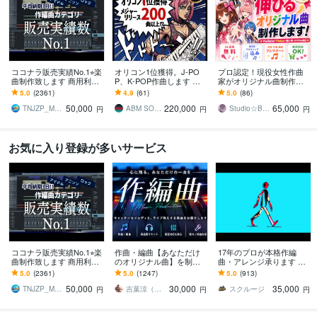
ココナラ販売実績No.1⭐︎楽
オリコン1位獲得。J-PO
プロ認定！現役女性作曲
曲制作致します 商用利用
P、K-POP作曲します メ
家がオリジナル曲制作し
OK♫ リピーター多数の楽
ジャーレーベル同様、完
ます ☆丸投げOK！☆商業
5.0
(2361)
4.9
(61)
5.0
(86)
曲制作サービスです
全プロクオリティで製作
クオリティ☆作詞・作
50,000
220,000
65,000
します。
曲・編曲まで対応
TNJZP_MUSIC
ABM SOUND
Studio☆BooBee
円
円
円
お気に入り登録が多いサービス
ココナラ販売実績No.1⭐︎楽
作曲・編曲【あなただけ
17年のプロが本格作編
曲制作致します 商用利用
のオリジナル曲】を制作
曲・アレンジ承ります ク
OK♫ リピーター多数の楽
します 販売実績1,000件
オリティ重視！ぜひサン
5.0
(2361)
5.0
(1247)
5.0
(913)
曲制作サービスです
超！初めての方も安心し
プルをご視聴ください
50,000
30,000
35,000
てご相談ください☆
TNJZP_MUSIC
吉葉涼（あーるず）
スクルージ
円
円
円