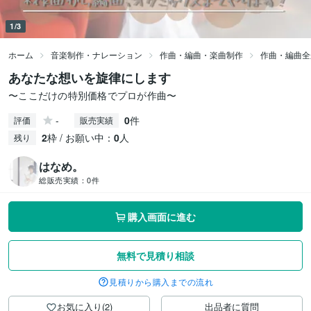
1/3
ホーム
音楽制作・ナレーション
作曲・編曲・楽曲制作
作曲・編曲全
あなたな想いを旋律にします
〜ここだけの特別価格でプロが作曲〜
-
0
件
評価
販売実績
2
枠 / お願い中：
0
人
残り
はなめ。
総販売実績：
0件
購入画面に進む
無料で見積り相談
見積りから購入までの流れ
お気に入り(2)
出品者に質問