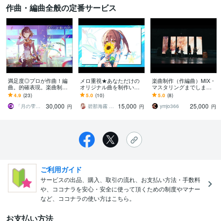
作曲・編曲全般の定番サービス
満足度◎プロが作曲！編
メロ重視★あなただけの
楽曲制作（作編曲）MIX・
曲。的確表現。楽曲制作
オリジナル曲を制作いた
マスタリングまでします
します ロック、バラー
します ピアノやストリン
ご予算や内容に合わせて
4.9
(23)
5.0
(10)
5.0
(8)
ド、和風、EDMジャンル
グス主体のキレイめポッ
柔軟・迅速にご対応しま
30,000
15,000
25,000
問わず。実績多数
プス、バラード等〜
す！
「月の雫」音楽工房
碧那海霧 −MigiriAona
ymjo366
円
円
円
ご利用ガイド
サービスの出品、購入、取引の流れ、お支払い方法・手数料
や、ココナラを安心・安全に使って頂くための制度やマナー
など、ココナラの使い方はこちら。
お支払い方法