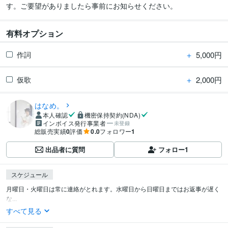
す。ご要望がありましたら事前にお知らせください。
有料オプション
＋
5,000円
作詞
＋
2,000円
仮歌
はなめ。
本人確認
機密保持契約(NDA)
インボイス発行事業者
未登録
総販売実績
0
評価
0.0
フォロワー
1
出品者に質問
フォロー
1
スケジュール
月曜日・火曜日は常に連絡がとれます。水曜日から日曜日まではお返事が遅く
な...
すべて見る