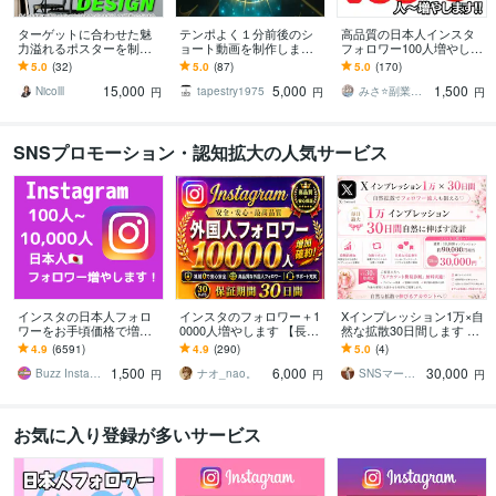
ターゲットに合わせた魅
テンポよく１分前後のシ
高品質の日本人インスタ
力溢れるポスターを制作
ョート動画を制作します
フォロワー100人増やしま
します ニーズに合わせ
フリー素材やAI音声も用
す 安心の減少保証付き✨
5.0
(32)
5.0
(87)
5.0
(170)
た、パーソナライズされ
意することが可能！
フォロワーのサンプルは
15,000
5,000
1,500
たデザインを提供しま
画像をチェック❗️
Nicolll
tapestry1975
みさ⭐️副業応援ママ✨
円
円
円
す。
SNSプロモーション・認知拡大の人気サービス
インスタの日本人フォロ
インスタのフォロワー＋1
Xインプレッション1万×自
ワーをお手頃価格で増や
0000人増やします 【長期
然な拡散30日間します ポ
します インスタ日本人フ
保証】Instagram1万人増
スト分割対応♡フォロワ
4.9
(6591)
4.9
(290)
5.0
(4)
ォロワー100人～【高品質
加！選べるおまけ付き！
ー流入も狙える拡散設計⭐︎
1,500
6,000
30,000
✨お手頃価格❗】
Buzz Insta【SNSマーケ】
ナオ_nao。
SNSマーケティング沙織
円
円
円
お気に入り登録が多いサービス