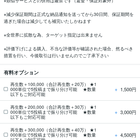
※類似サービスとの併用は厳禁です（返金・保証対象外）

※減少保証期間は正式な納品通知を送ってから30日間、保証期間を
過ぎた場合は減少しても補完いたしかねます

※全世界に拡散な為、ターゲット指定は出来ません

※評価下げによる購入、不当な評価等が確認された場合、然るべき
措置を行い、今後取引は行いませんのでご了承下さい
有料オプション
再生数＋100,000（合計再生数＋20万） ★1
＋
1,500円
000単位で5投稿まで振り分け可能 ★数量
以下もご対応可能
再生数＋200,000（合計再生数＋30万） ★1
＋
3,000円
000単位で5投稿まで振り分け可能 ★数量
以下もご対応可能
再生数＋300,000（合計再生数＋40万） ★1
＋
4,500円
000単位で5投稿まで振り分け可能 ★数量
以下もご対応可能