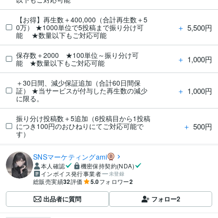
【お得】再生数＋400,000（合計再生数＋5
＋
5,500円
0万） ★1000単位で5投稿まで振り分け可
能 ★数量以下もご対応可能
保存数＋2000 ★100単位～振り分け可
＋
1,000円
能 ★数量以下もご対応可能
＋30日間、減少保証追加（合計60日間保
＋
1,000円
証） ★当サービスが付与した再生数の減少
に限る。
振り分け投稿数＋5追加（6投稿目から1投稿
＋
500円
につき100円のおひねりにてご対応可能で
す）
SNSマーケティングami
本人確認
機密保持契約(NDA)
インボイス発行事業者
未登録
総販売実績
32
評価
5.0
フォロワー
2
出品者に質問
フォロー
2