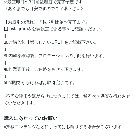
✅最短即日〜3日前後程度で完了予定です

《あくまでも目安ですのでご了承下さい》

【お取引の流れ】『お取引開始〜完了まで』

1️⃣Instagramを公開設定である事をご確認ください。

↓

2⃣ご購入後【増加したいURL】をご記載下さい。

↓

3⃣内容を確認後、プロモーションの手配を行います。

↓

4⃣作業完了後、ご連絡をさせて頂きます。

↓

5⃣問題等がなければお取引完了です。

※不当な評価や嫌がらせにつきましては、然るべき処置を行わさせ
ていただきます。
購入にあたってのお願い
※投稿コンテンツなどによってはお断りする場合がございます
