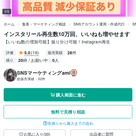
1/1
ホーム
集客・マーケティング相談
SNSアカウント運用・作成代行
S
インスタリール再生数10万回、いいねも増やせます
【いいね数の増加可能】振り分け可能！Instagram再生
5.0
(19)
28
件
評価
販売実績
20
枠 / お願い中：
0
人
残り
SNSマーケティングami
総販売実績：
32件
購入画面に進む
無料で見積り相談
見積りから購入までの流れ
お気に入り(30)
出品者に質問