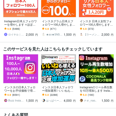
Instagram日本人フォロワ
インスタグラム日本人フ
インスタ 日本人女性フォ
ーを増やします ⭐️ほぼ減
ォロワー100人増やします
ロワー100人増やします ⭐
少なし・+100人～最大5万
補填保証付き インスタ 日
安心・安全⭐高品質⭐減少
4.9
(5486)
4.9
(471)
4.9
(372)
人⭐️
本人 Instagram運用を強化
時補填有⭐凍結無⭐減少無
2,000
1,500
2,000
⭐
ロイヤル｜SNSフォロワーサポート
★ao★SNS専門マーケター
【ラーメン男子】
円
円
円
このサービスを見た人はこちらもチェックしています
インスタの日本人フォロ
インスタ日本人フォロワ
Instagramのリール再生数
ワーをお手頃価格で増や
ー増加運用▷いいねも増
を10万増加します Instagr
します インスタ日本人フ
えます ▶︎「数」＋「本
amリール再生増加！いい
4.9
(6591)
5.0
(2288)
5.0
(190)
ォロワー100人～【高品質
物」の増加▷当店独自ア
ね約1000おまけ付き
1,500
4,000
1,500
✨お手頃価格❗】
クティブフォロワー増加
Buzz Insta【SNSマーケ】
はっぱベース by santa
ナオ_nao。
円
円
円
よくある質問