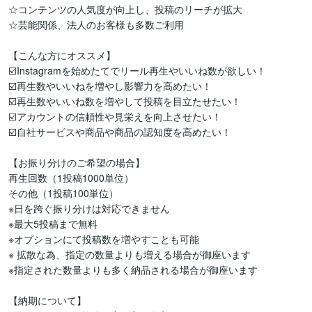
☆コンテンツの人気度が向上し、投稿のリーチが拡大

☆芸能関係、法人のお客様も多数ご利用

【こんな方にオススメ】

☑️Instagramを始めたてでリール再生やいいね数が欲しい！

☑️再生数やいいねを増やし影響力を高めたい！

☑️再生数やいいね数を増やして投稿を目立たせたい！

☑️アカウントの信頼性や見栄えを向上させたい！

☑️自社サービスや商品や商品の認知度を高めたい！

【お振り分けのご希望の場合】

再生回数（1投稿1000単位）

その他（1投稿100単位）

※日を跨ぐ振り分けは対応できません

※最大5投稿まで無料

※オプションにて投稿数を増やすことも可能

※ 拡散な為、指定の数量よりも増える場合が御座います

※指定された数量よりも多く納品される場合が御座います

【納期について】
