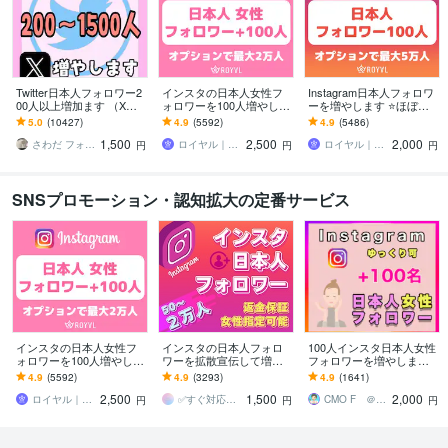
Twitter日本人フォロワー2
インスタの日本人女性フ
Instagram日本人フォロワ
00人以上増加ます （X）
ォロワーを100人増やしま
ーを増やします ⭐️ほぼ減
日本人のアクティブ フォ
す ⭐️12月最新版・最大2万
少なし・+100人～最大5万
5.0
(10427)
4.9
(5592)
4.9
(5486)
ロワーを増やします。
人・Instagram⭐️
人⭐️
1,500
2,500
2,000
さわだ フォロワー31万人
ロイヤル｜SNSフォロワーサポート
ロイヤル｜SNSフォロワーサポート
円
円
円
SNSプロモーション・認知拡大の定番サービス
インスタの日本人女性フ
インスタの日本人フォロ
100人インスタ日本人女性
ォロワーを100人増やしま
ワーを拡散宣伝して増や
フォロワーを増やします 2
す ⭐️12月最新版・最大2万
します 女性指定可｜Insta
000円で+100人Instagram
4.9
(5592)
4.9
(3293)
4.9
(1641)
人・Instagram⭐️
gram日本人フォロワー1万
日本人女性フォロワー
2,500
1,500
2,000
5千人まで
ロイヤル｜SNSフォロワーサポート
✅すぐ対応可✅SNSファクトリー
CMO F ＠ココナラNo1セラー
円
円
円