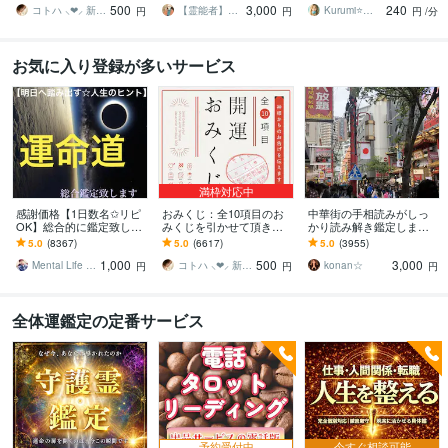
500
3,000
240
さってください！
係・悪縁・因縁・厄払い
整えます⭐️
コトハ ⸜❤︎⸝ 新サービス提供開始✨️
【霊能者】天晴
Kurumi⭐️精霊占い
円
円
円
/分
お気に入り登録が多いサービス
満枠対応中
感謝価格【1日数名✩リピ
おみくじ：全10項目のお
中華街の手相読みがしっ
OK】総合的に鑑定致しま
みくじを引かせて頂きま
かり読み解き鑑定します
す ✞後悔させません【未
す ㊙あなた様がこの先ど
☆今後10年ほどの流れか
5.0
(8367)
5.0
(6617)
5.0
(3955)
来を良くする✩人生のヒン
う進むかの道しるべにな
ら、良い時期、悪い時期
1,000
500
3,000
ト】アドバイス付
さってください！
もお伝えします
Mental Life Design
コトハ ⸜❤︎⸝ 新サービス提供開始✨️
konan☆
円
円
円
全体運鑑定の定番サービス
予約受付中
今すぐ相談可能