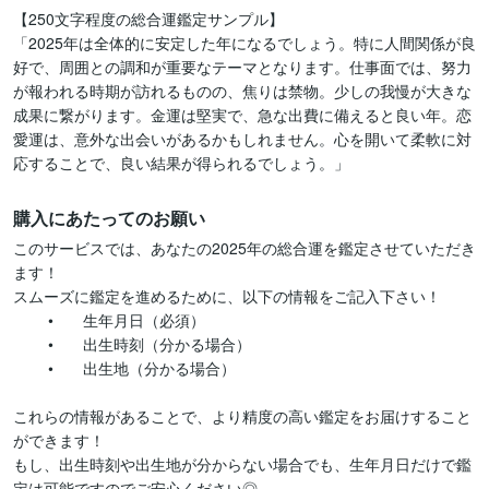
【250文字程度の総合運鑑定サンプル】

「2025年は全体的に安定した年になるでしょう。特に人間関係が良
好で、周囲との調和が重要なテーマとなります。仕事面では、努力
が報われる時期が訪れるものの、焦りは禁物。少しの我慢が大きな
成果に繋がります。金運は堅実で、急な出費に備えると良い年。恋
愛運は、意外な出会いがあるかもしれません。心を開いて柔軟に対
購入にあたってのお願い
このサービスでは、あなたの2025年の総合運を鑑定させていただき
ます！

スムーズに鑑定を進めるために、以下の情報をご記入下さい！

	•	生年月日（必須）

	•	出生時刻（分かる場合）

	•	出生地（分かる場合）

これらの情報があることで、より精度の高い鑑定をお届けすること
ができます！

もし、出生時刻や出生地が分からない場合でも、生年月日だけで鑑
定は可能ですのでご安心ください◎
