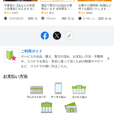
守護霊が【あなたの本質
電話で貴方のお悩みや運
仕事や人間関係✨転職など
と全運命】伝えます 仕事/
勢占います 女性限定！現
何でも鑑定いたします 人
恋愛/金運/人生などあなた
在出品中のサービス、電
生の総合的なお悩み全般
5.0
(107)
5.0
(21)
5.0
(323)
の悩みをどれでも解決し
話対応バージョン！
を霊感タロットやペンジ
500
180
220
ます。
ュラで鑑定❗️
【前衛靈能者】ジャン
✴︎Raula✴︎（ラウラ）
空✴︎癒しの魔法使い
円
円
/分
円
/分
ご利用ガイド
サービスの出品、購入、取引の流れ、お支払い方法・手数料
や、ココナラを安心・安全に使って頂くための制度やマナー
など、ココナラの使い方はこちら。
お支払い方法