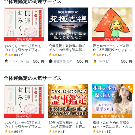
全体運鑑定の関連サービス
満枠対応中
満枠対応中
おみくじ：全10項目のお
究極霊視｜裏神道の術式
愛と光のヒーリング＆浄
みくじを引かせて頂きま
で人生の停滞を読み解き
化、3日間朝晩送ります 元
す ㊙あなた様がこの先ど
ます 守護霊・復縁・不
気になりたい、疲労や不
5.0
(6617)
5.0
(31)
5.0
(4807)
う進むかの道しるべにな
倫・子宝・家族・離婚・
安、浄化したい方へ毎日
500
500
500
さってください！
子供・仕事・人間関係
朝晩ヒーリング
コトハ ⸜❤︎⸝ 新サービス提供開始✨️
神霊術師 燈幻
hiroスピ
円
円
円
全体運鑑定の人気サービス
満枠対応中
今すぐ相談可能
おみくじ：全10項目のお
30年の霊視経験による
繊細さんのための霊感タ
みくじを引かせて頂きま
【本格霊事鑑定】を行い
ロット✦気になること占い
す ㊙あなた様がこの先ど
ます 霊現象・家相・家
ます 不安やモヤモヤを整
5.0
(6617)
5.0
(418)
5.0
(1135)
う進むかの道しるべにな
系・先祖・土地・人間関
理し、あなたの自分軸を