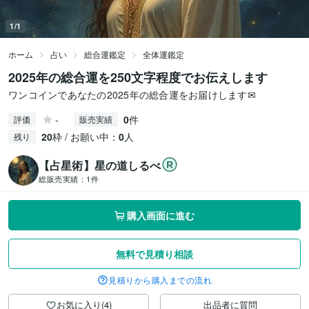
1/1
ホーム
占い
総合運鑑定
全体運鑑定
2025年の総合運を250文字程度でお伝えします
ワンコインであなたの2025年の総合運をお届けします✉︎
-
0
件
評価
販売実績
20
枠 / お願い中：
0
人
残り
【占星術】星の道しるべ
総販売実績：
1件
購入画面に進む
無料で見積り相談
見積りから購入までの流れ
お気に入り(4)
出品者に質問