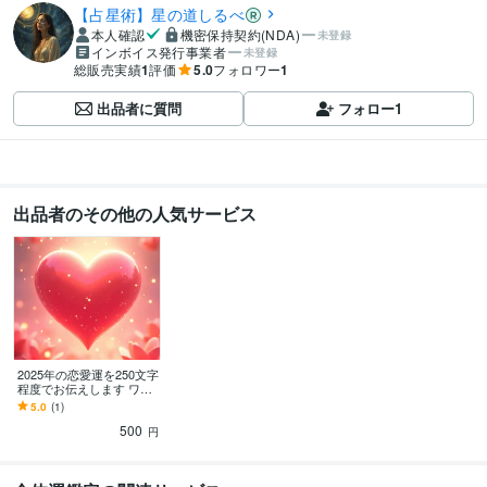
【占星術】星の道しるべ
本人確認
機密保持契約(NDA)
未登録
インボイス発行事業者
未登録
総販売実績
1
評価
5.0
フォロワー
1
出品者に質問
フォロー
1
出品者のその他の人気サービス
2025年の恋愛運を250文字
程度でお伝えします ワン
コインであなたの2025年
5.0
(1)
の恋愛運をお届けします✉︎
500
円