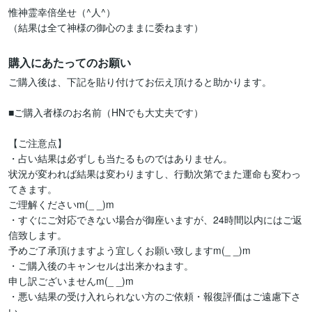
惟神霊幸倍坐せ（^人^）

（結果は全て神様の御心のままに委ねます）
購入にあたってのお願い
ご購入後は、下記を貼り付けてお伝え頂けると助かります。

■ご購入者様のお名前（HNでも大丈夫です）

【ご注意点】

・占い結果は必ずしも当たるものではありません。

状況が変われば結果は変わりますし、行動次第でまた運命も変わっ
てきます。

ご理解くださいm(_ _)m

・すぐにご対応できない場合が御座いますが、24時間以内にはご返
信致します。

予めご了承頂けますよう宜しくお願い致しますm(_ _)m

・ご購入後のキャンセルは出来かねます。

申し訳ございませんm(_ _)m

・悪い結果の受け入れられない方のご依頼・報復評価はご遠慮下さ
い。
