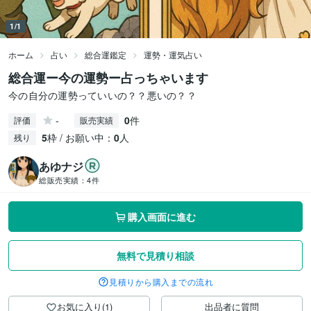
1/1
ホーム
占い
総合運鑑定
運勢・運気占い
総合運ー今の運勢ー占っちゃいます
今の自分の運勢っていいの？？悪いの？？
-
0
件
評価
販売実績
5
枠 / お願い中：
0
人
残り
あゆナジ
総販売実績：
4件
購入画面に進む
無料で見積り相談
見積りから購入までの流れ
お気に入り(1)
出品者に質問