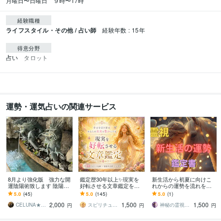
月曜日〜日曜日　９時〜17時
経験職種
ライフスタイル・その他 / 占い師
経験年数 : 15年
得意分野
占い
タロット
運勢・運気占いの関連サービス
8月より強化版 強力な開
鑑定歴30年以上✨現実を
新生活から初夏に向けこ
運陰陽術致します 陰陽師
好転させる文章鑑定をし
れからの運勢を流れを占
による強力な術にてご希
ます ✨「ただ当たる」だ
います 迷いや不安を整理
5.0
(45)
5.0
(145)
5.0
(1)
望の開運術を致します
けでなく「納得できる」
し未来の流れを読み解き
2,000
1,500
1,500
「前向きになれる」
ます。
CELUNA★ご依頼多数につき対応遅延有
スピリチュアルカウンセラー昌運
神秘の霊視⭐結月（Yuzuki）
円
円
円