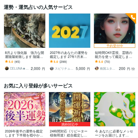
運勢・運気占いの人気サービス
予約受付中
8月より強化版 強力な開
2027年のあなたの運勢を
短時間OK‼︎霊視、霊聴の
運陰陽術致します 陰陽師
鑑定します 27年1月末日
能力を使って鑑定します
による強力な術にてご希
まで☆いい年にしたい
オラクルカードと霊視で
5.0
(45)
5.0
(299)
5.0
(70)
望の開運術を致します
ね。恋愛、結婚、仕事、
お悩みを解決へと導きま
2,000
5,000
200
お金
す
CELUNA★ご依頼多数につき対応遅延有
スピリチュアルカウンセラー沙耶美
南国ユタの末裔占い師✴︎リン
円
円
円
/分
お気に入り登録が多いサービス
満枠対応中
2026年後半の運勢を鑑定
24時間対応《リピーター
今 あなたに必要なメッセ
します 下半期を穏やかに
様御用達》総合鑑定しま
ージをお届けします