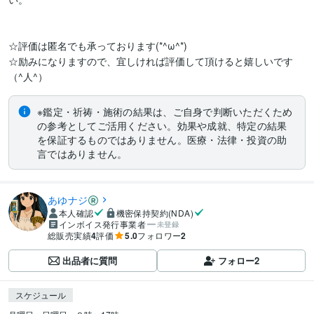
☆評価は匿名でも承っております(*^ω^*)

☆励みになりますので、宜しければ評価して頂けると嬉しいです
（^人^）
※鑑定・祈祷・施術の結果は、ご自身で判断いただくため
の参考としてご活用ください。効果や成就、特定の結果
を保証するものではありません。医療・法律・投資の助
言ではありません。
あゆナジ
本人確認
機密保持契約(NDA)
インボイス発行事業者
未登録
総販売実績
4
評価
5.0
フォロワー
2
出品者に質問
フォロー
2
スケジュール