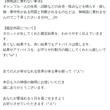
【御相談に乗れない事項】

ギャンブル・人の生死・試験などの合否・恨みなどを晴らす・探し
物・事件性がある問題と判断されるものなどは、御相談に乗れませ
んのでご了承くださいませm(_ _)m

【鑑定内容について】

タロットが出してくれた鑑定結果を、わかりやすく伝えていきま
す。

良くない結果でも、良い結果でもアドバイスは致します。

結果やアドバイスを、お守りや行動力の糧にしてくれたら嬉しいで
す( ^ω^ )

全ての人が幸せなれる世界が来る事を願って（^人^）

本日もスの神様の御用にお使いいただき

誠にありがとうございます。

あなたが愛溢れる１日を過ごせますよう

お祈りさせていただきます（^人^）
