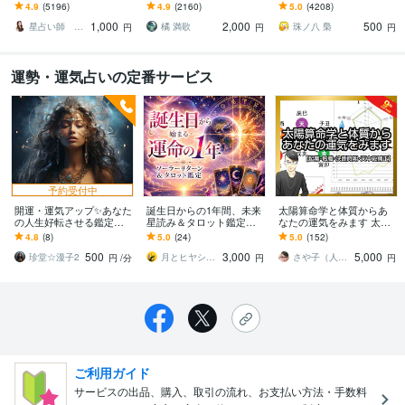
進む道しるべに
す 霊視鑑定＋極ヒーリン
⭐️【アファメーション付
4.9
(5196)
4.9
(2160)
5.0
(4208)
グの無料サポート付き！
き】⭐️オラクルカード 簡
1,000
2,000
500
易版⭐️
星占い師 レイリィアス
橘 満歌
珠ノ八 梟
円
円
円
運勢・運気占いの定番サービス
予約受付中
開運・運気アップ✨あなた
誕生日からの1年間、未来
太陽算命学と体質からあ
の人生好転させる鑑定し
星読み＆タロット鑑定し
なたの運気をみます 太陽
ます 本気で人生を変えた
ます 気になる悩みを念入
黒点から5〜10年の未来を
4.8
(8)
5.0
(24)
5.0
(152)
い！変わりたい！その思
りに or まんべんなく運気
読み解く【天中殺補正】
500
3,000
5,000
いを現実に
を視るのもOK
珍堂☆漫子2
月とヒヤシンス★彡現実型 癒し系占い師
さや子（人左綾星）
円
/分
円
円
ご利用ガイド
サービスの出品、購入、取引の流れ、お支払い方法・手数料