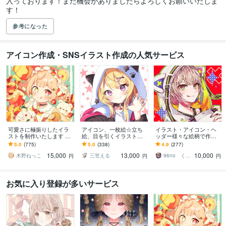
入っております！また機会がありましたらよろしくお願いいたしま
す！
参考になった
アイコン作成・SNSイラスト作成の人気サービス
可愛さに極振りしたイラ
アイコン、一枚絵☆立ち
イラスト・アイコン・ヘ
ストを制作いたします ★
絵、目を引くイラスト描
ッダー様々な絵柄で作成
商用利用＆二次利用込
きます イリアム、サム
します 商用可！似顔絵・
5.0
(775)
5.0
(338)
4.9
(277)
み！ミニキャラは小物２
ネ、live2D、YouTube、歌
ブログ・インスタ・動画
15,000
13,000
10,000
点まで無料！★
ってみたも
配信サムネ等用途様々！
木野ねっこ
三笠える
96no くろの
円
円
円
お気に入り登録が多いサービス