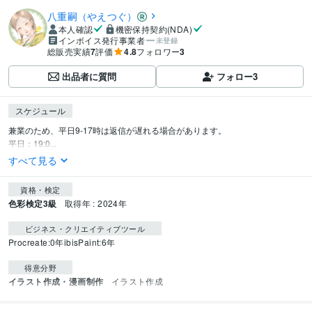
八重嗣（やえつぐ）
本人確認
機密保持契約(NDA)
インボイス発行事業者
未登録
総販売実績
7
評価
4.8
フォロワー
3
出品者に質問
フォロー
3
スケジュール
兼業のため、平日9-17時は返信が遅れる場合があります。

平日：19:0...
すべて見る
資格・検定
色彩検定3級
取得年 : 2024年
ビジネス・クリエイティブツール
Procreate:0年
ibisPaint:6年
得意分野
イラスト作成・漫画制作
イラスト作成