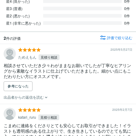
星4 (良かった)
0件
星3 (普通)
0件
星2 (悪かった)
0件
星1 (非常に悪かった)
0件
2
評価で絞り込む
件の評価
2025年5月27日
ためえもん
見積り相談
相談させていただき少々わがままなお願いでしたが丁寧なヒアリン
グから素敵なイラストに仕上げていただきました。細かい点にもこ
だわりたい方にオススメです。
参考になった
出品者からの返信を読む
2025年2月7日
katari_ruru
見積り相談
こまめに連絡をくださりとても安心してお取引ができました！イラ
ストも透明感のある仕上がりで、生き生きしているのでとても気に