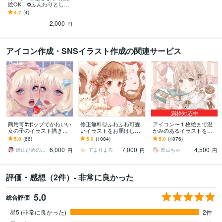
絵OK！✿ふんわりとした
画風です
4.7
(4)
2,000
円
アイコン作成・SNSイラスト作成の関連サービス
満枠対応中
商用可❣️ポップでかわいい
修正無料◎ふわふわ可愛
アイコン〜１枚絵まで温
女の子のイラスト描きま
いイラストをお届けしま
かみのあるイラストを描
す 配信背景／アイコン／
す X、YouTube、グッズな
きます ★ココナラ自体が
5.0
(66)
5.0
(1084)
5.0
(1076)
ヘッダー／一枚絵／グッ
ど様々な用途で使用可能
初めての方も、お気軽に
6,000
7,000
4,500
ズ／プレゼントにも
です◎
ご相談ください♪★
姫山ひめのすけ
てまりまろ
黒豆ちゃ
円
円
円
評価・感想（2件）- 非常に良かった
5.0
総合評価
星5 (非常に良かった)
2件