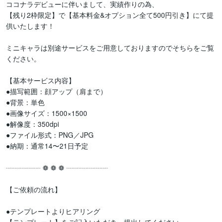
ココナラデビューに伴いまして、実績作りの為、

【残り2枠限定】で【基本料金&オプション全て500円引き】にて提
供いたします！

ミニキャラは別途サービスをご用意しておりますのでそちらをご覧
ください。

【基本サービス内容】

●描写範囲：顔アップ（肩まで）

●背景：単色

●画像サイズ：1500‪‪‪‬‪‪‪‪‪‪‪‪×1500

●解像度：350dpi

●ファイル形式：PNG／JPG

●納期：通常14〜21日予定

┈┈┈┈┈ ❁ ❁ ❁ ┈┈┈┈┈┈

【ご依頼の流れ】

●テンプレートよりヒアリング
