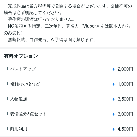
・完成作品は当方SNS等で公開する場合がございます。公開不可の
場合は必ず明記してください。

・著作権の譲渡は行っておりません。

・NG依頼▶︎R‐指定、二次創作、著名人（Vtuberさんは御本人から
のみ受付）

・無断転載、自作発言、AI学習は固く禁じます。
有料オプション
＋
2,000円
バストアップ
＋
1,000円
複雑な小物など
＋
3,500円
人物追加
＋
3,000円
表情差分3点セット
＋
4,500円
商用利用