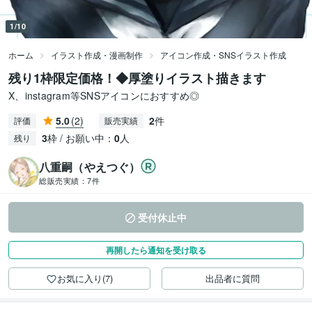
1/10
ホーム
イラスト作成・漫画制作
アイコン作成・SNSイラスト作成
残り1枠限定価格！◆厚塗りイラスト描きます
X、instagram等SNSアイコンにおすすめ◎
5.0
(2)
2
件
評価
販売実績
3
枠 / お願い中：
0
人
残り
八重嗣（やえつぐ）
総販売実績：
7件
受付休止中
再開したら通知を受け取る
お気に入り(7)
出品者に質問