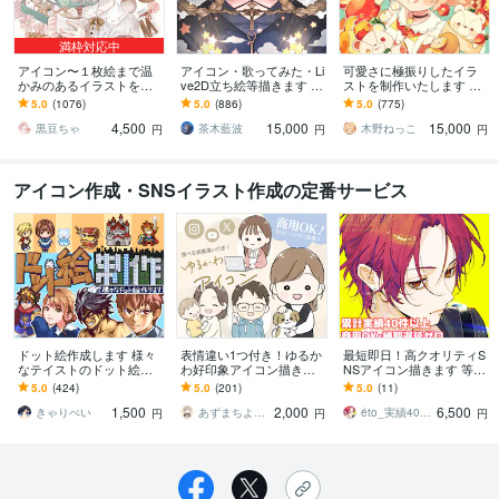
満枠対応中
アイコン〜１枚絵まで温
アイコン・歌ってみた・Li
可愛さに極振りしたイラ
かみのあるイラストを描
ve2D立ち絵等描きます ち
ストを制作いたします ★
きます ★ココナラ自体が
びキャラや配信用イラス
商用利用＆二次利用込
5.0
(1076)
5.0
(886)
5.0
(775)
初めての方も、お気軽に
ト等、幅広く制作してい
み！ミニキャラは小物２
4,500
15,000
15,000
ご相談ください♪★
ます！
点まで無料！★
黒豆ちゃ
茶木藍波
木野ねっこ
円
円
円
アイコン作成・SNSイラスト作成の定番サービス
ドット絵作成します 様々
表情違い1つ付き！ゆるか
最短即日！高クオリティS
なテイストのドット絵を
わ好印象アイコン描きま
NSアイコン描きます 等身
制作いたします。
す 商用可◎SNS/ブログ/Y
もデフォルメも可！魅力
5.0
(424)
5.0
(201)
5.0
(11)
ouTube/挿絵 男女共に好
あるアイコン描きます！
1,500
2,000
6,500
評！
きゃりぺい
あずまちよ イラストレーター
éto_実績40件以上
円
円
円