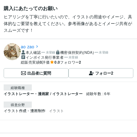
購入にあたってのお願い
ヒアリングを丁寧に行いたいので、イラストの用途やイメージ、具
体的なご要望を教えてください。参考画像があるとイメージ共有が
スムーズです！
ao zao
本人確認
機密保持契約(NDA)
未登録
未登録
インボイス発行事業者
未登録
総販売実績
0
評価
0.0
フォロワー
2
出品者に質問
フォロー
2
経験職種
イラストレーター・漫画家 / イラストレーター
経験年数 : 6年
得意分野
イラスト作成・漫画制作
イラスト