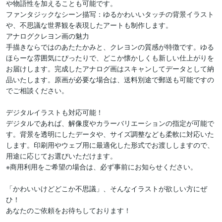
や物語性を加えることも可能です。

ファンタジックなシーン描写：ゆるかわいいタッチの背景イラスト
や、不思議な世界観を表現したアートも制作します。

アナログクレヨン画の魅力

手描きならではのあたたかみと、クレヨンの質感が特徴です。ゆる
ほらーな雰囲気にぴったりで、どこか懐かしくも新しい仕上がりを
お届けします。完成したアナログ画はスキャンしてデータとして納
品いたします。原画が必要な場合は、送料別途で郵送も可能ですの
でご相談ください。

デジタルイラストも対応可能！

デジタルであれば、解像度やカラーバリエーションの指定が可能で
す。背景を透明にしたデータや、サイズ調整なども柔軟に対応いた
します。印刷用やウェブ用に最適化した形式でお渡ししますので、
用途に応じてお選びいただけます。

※商用利用をご希望の場合は、必ず事前にお知らせください。

「かわいいけどどこか不思議」、そんなイラストが欲しい方にぜ
ひ！

あなたのご依頼をお待ちしております！