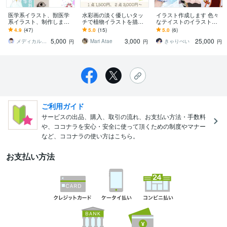
医学系イラスト、獣医学
水彩画の淡く優しいタッ
イラスト作成します 色々
系イラスト、制作します
チで植物イラストを描き
なテイストのイラストを
正式依頼から最短3日で納
ます 〜丁寧なヒアリン
作成します。
4.9
(47)
5.0
(15)
5.0
(6)
品。サイエンスイラスト
グ〜 温かく優しいタッチ
5,000
3,000
25,000
全般も歓迎。
が得意です♪〜
メディカルイラストniia
Mari Atae
きゃりぺい
円
円
円
ご利用ガイド
サービスの出品、購入、取引の流れ、お支払い方法・手数料
や、ココナラを安心・安全に使って頂くための制度やマナー
など、ココナラの使い方はこちら。
お支払い方法