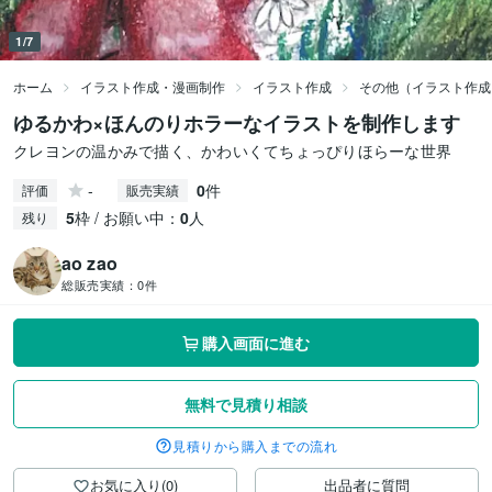
1/7
ホーム
イラスト作成・漫画制作
イラスト作成
その他（イラスト作成
ゆるかわ×ほんのりホラーなイラストを制作します
クレヨンの温かみで描く、かわいくてちょっぴりほらーな世界
-
0
件
評価
販売実績
5
枠 / お願い中：
0
人
残り
ao zao
総販売実績：
0件
購入画面に進む
無料で見積り相談
見積りから購入までの流れ
お気に入り(0)
出品者に質問