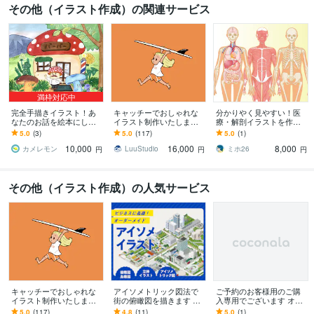
その他（イラスト作成）の関連サービス
満枠対応中
完全手描きイラスト！あ
キャッチーでおしゃれな
分かりやく見やすい！医
なたのお話を絵本にしま
イラスト制作いたします
療・解剖イラストを作成
す 元・絵本出版社の編集
グッズ制作からプレゼン
します 医療系イラスト実
5.0
(3)
5.0
(117)
5.0
(1)
者が、あなたが考えたお
トまで幅広い用途に対応
績あり！WEB・資料・論
10,000
16,000
8,000
話を絵本にします！
します
文作成をサポート！
カメレモン
LuuStudio
ミホ26
円
円
円
その他（イラスト作成）の人気サービス
キャッチーでおしゃれな
アイソメトリック図法で
ご予約のお客様用のご購
イラスト制作いたします
街の俯瞰図を描きます ビ
入専用でございます オラ
グッズ制作からプレゼン
ジネス資料に最適！オー
クルカードのイラストを
5.0
(117)
4.8
(11)
5.0
(1)