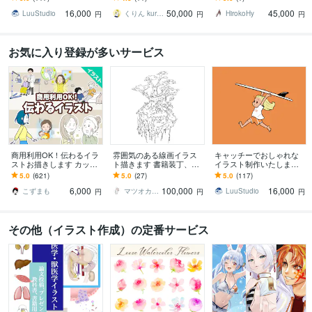
トまで幅広い用途に対応
ダーメイド俯瞰図・アイ
作成いたします
16,000
50,000
45,000
します
ソメ図制作
LuuStudio
くりん kurin_333
HirokoHy
円
円
円
お気に入り登録が多いサービス
商用利用OK！伝わるイラ
雰囲気のある線画イラス
キャッチーでおしゃれな
ストお描きします カット
ト描きます 書籍装丁、シ
イラスト制作いたします
イラストや漫画等、ご希
ョップビジュアルなどに
グッズ制作からプレゼン
5.0
(621)
5.0
(27)
5.0
(117)
望に合わせて作成致しま
キャッチーな線画を！
トまで幅広い用途に対応
6,000
100,000
16,000
す！
します
こずまも
マツオカ ヨウスケ
LuuStudio
円
円
円
その他（イラスト作成）の定番サービス