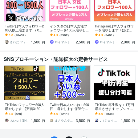
Twitter日本人フォロワー2
インスタの日本人女性フ
Instagram日本人フォロワ
00人以上増加ます （X）
ォロワーを100人増やしま
ーを増やします ⭐️ほぼ減
日本人のアクティブ フォ
す ⭐️12月最新版・最大2万
少なし・+100人～最大5万
5.0
(10432)
4.9
(5592)
4.9
(5491)
ロワーを増やします。
人・Instagram⭐️
人⭐️
1,500
2,500
2,000
さわだ フォロワー31万人
ロイヤル｜SNSフォロワーサポート
ロイヤル｜SNSフォロワーサポート
円
円
円
SNSプロモーション・認知拡大の定番サービス
TikTokのフォロワー500人
Twitter日本人いいね＋500
TikTokの再生数を＋1万回
増やします 【実績3150件
回～増やします 保証付！
増加させます オプション
以上】TikTokフォロワー
振り分け可！1000いい
でいいね、セーブ、シェ
4.8
(528)
5.0
(1244)
5.0
(1038)
増加／減少保証有
ね、最大2千まで宣伝拡散
ア、コメントなどカスタ
1,500
3,500
1,500
ム可能
あいな｜SNS集客のお手伝い
まさやん＠仕事と生活を安心安全にお手伝い
J（ジェイ）│SNSサポーター
円
円
円