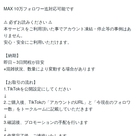
MAX 10万フォロワー迄対応可能です

⚠️ 必ずお読みください ⚠️

本サービスをご利用頂いた事でアカウント凍結・停止等の事例はあ
りません。

安心・安全にご利用いただけます。

【納期】

即日～3日間程が目安

※混雑状況、数量により変動する場合があります

【お取引の流れ】

1.TikTokを公開設定にしてください

↓

2.ご購入後、TikTokの「アカウントのURL」と「今現在のフォロワ
ー数」をトークルームに記載していただきます

↓

3.確認後、プロモーションの手配を行います

↓

4.作業完了後、ご連絡いたします
