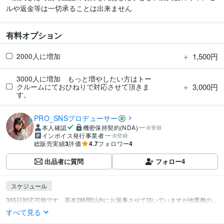
ルや返金等は一切承ることは出来ません
有料オプション
＋
1,500円
2000人に増加
3000人に増加 もっと増やしたい方はトー
＋
3,000円
クルームにておひねりで対応させて頂きま
す。
PRO_SNSプロデューサー
本人確認
機密保持契約(NDA)
未登録
インボイス発行事業者
未登録
総販売実績
3
評価
4.7
フォロワー
4
出品者に質問
フォロー
4
スケジュール
365日対応可能です、基本2時間以内にお返事させて頂いていますが他業務の...
すべて見る