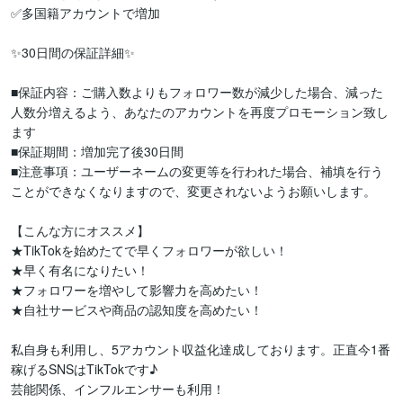
✅多国籍アカウントで増加

✨30日間の保証詳細✨

■保証内容：ご購入数よりもフォロワー数が減少した場合、減った
人数分増えるよう、あなたのアカウントを再度プロモーション致し
ます

■保証期間：増加完了後30日間

■注意事項：ユーザーネームの変更等を行われた場合、補填を行う
ことができなくなりますので、変更されないようお願いします。

【こんな方にオススメ】

★TikTokを始めたてで早くフォロワーが欲しい！

★早く有名になりたい！

★フォロワーを増やして影響力を高めたい！

★自社サービスや商品の認知度を高めたい！

私自身も利用し、5アカウント収益化達成しております。正直今1番
稼げるSNSはTikTokです♪

芸能関係、インフルエンサーも利用！
