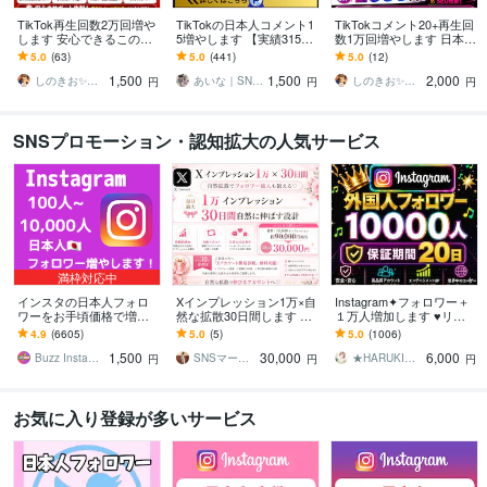
TikTok再生回数2万回増や
TikTokの日本人コメント1
TikTokコメント20+再生回
します 安心できるこのお
5増やします 【実績3150
数1万回増やします 日本人
値段。オプション購入で
件以上】コメント指定可
コメント✖️再生回数増加プ
5.0
(63)
5.0
(441)
5.0
(12)
もっとお得に！
能／減少保証有り
ラン！アルゴリズムに好
1,500
1,500
2,000
印象！
しのきお✨HubSpot認定マーケター
あいな｜SNS集客のお手伝い
しのきお✨HubSpot認定マーケター
円
円
円
SNSプロモーション・認知拡大の人気サービス
満枠対応中
インスタの日本人フォロ
Xインプレッション1万×自
Instagram✦フォロワー＋
ワーをお手頃価格で増や
然な拡散30日間します ポ
１万人増加します ♥リー
します インスタ日本人フ
スト分割対応♡フォロワ
ル再生回数３００００回
4.9
(6605)
5.0
(5)
5.0
(1006)
ォロワー100人～【高品質
ー流入も狙える拡散設計⭐︎
おまけ付き♥インスタ１０
1,500
30,000
6,000
✨お手頃価格❗】
０００人
Buzz Insta【SNSマーケ】
SNSマーケティング沙織
★HARUKI★SNS集客サポート
円
円
円
お気に入り登録が多いサービス