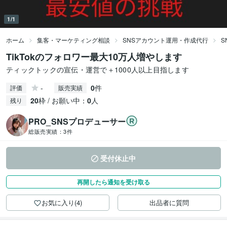
1/1
ホーム
集客・マーケティング相談
SNSアカウント運用・作成代行
S
TikTokのフォロワー最大10万人増やします
ティックトックの宣伝・運営で＋1000人以上目指します
-
0
件
評価
販売実績
20
枠 / お願い中：
0
人
残り
PRO_SNSプロデューサー
総販売実績：
3件
受付休止中
再開したら通知を受け取る
お気に入り(4)
出品者に質問