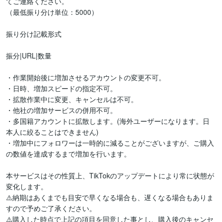
てご連絡ください。

（最低振り分け単位：5000）

振り分け記載形式

振分|URL|数量

・作業開始後に増加させるアカウントの変更不可。

・日時、増加スピードの指定不可。

・拡散作業中に変更、キャンセルは不可。

・他社の増加サービスの併用不可。

・多国籍アカウントに拡散します。(海外ユーザーになります。日
本人に絞ることはできません)

・増加中にフォロワーは一時的に減ることがございますが、ご購入
の数値を達成するまで増加を行います。　

本サービスはその性質上、TikTokのアップデートにより常に状態が
変化します。

⚠️納期はあくまでも目安で早くなる場合も、遅くなる場合もありま
すので予めご了承ください。

⚠️購入した時点で上記の項目を同意した事とし、購入後のキャンセ