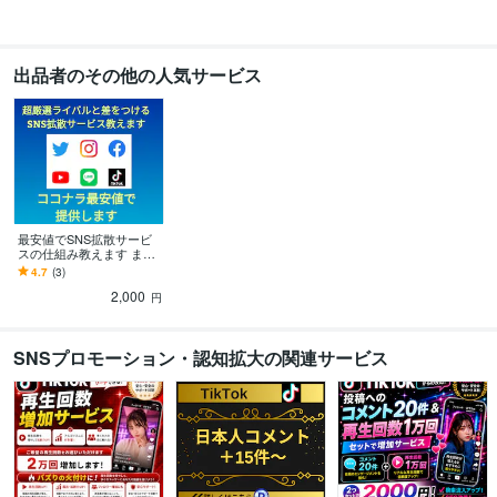
出品者のその他の人気サービス
最安値でSNS拡散サービ
スの仕組み教えます まだ
実績が少ない為誰よりも
4.7
(3)
安く丁寧にご案内させて
2,000
頂きます。
円
SNSプロモーション・認知拡大の関連サービス