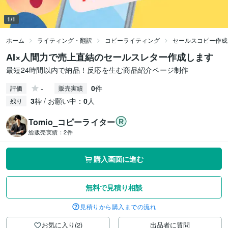
1/1
ホーム
ライティング・翻訳
コピーライティング
セールスコピー作成
AI×人間力で売上直結のセールスレター作成します
最短24時間以内で納品！反応を生む商品紹介ページ制作
-
0
件
評価
販売実績
3
枠 / お願い中：
0
人
残り
Tomio_コピーライター
総販売実績：
2件
購入画面に進む
無料で見積り相談
見積りから購入までの流れ
お気に入り(2)
出品者に質問