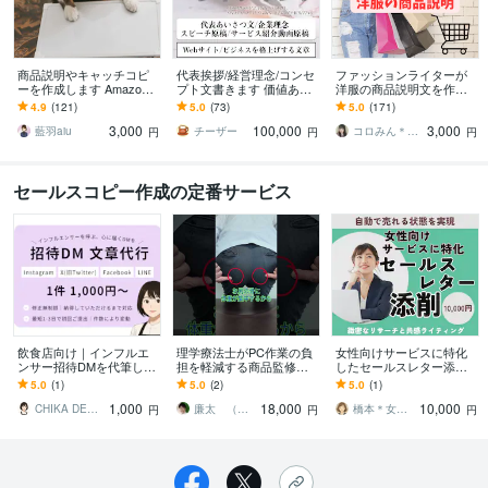
商品説明やキャッチコピ
代表挨拶/経営理念/コンセ
ファッションライターが
ーを作成します Amazo
プト文書きます 価値ある
洋服の商品説明文を作成
n、楽天、ヤフオク、メル
『一点ものの文章』オー
します 大好評につき販売
4.9
(121)
5.0
(73)
5.0
(171)
カリ、プロフィール等
ダーメイド・ライティン
実績170件突破！
3,000
100,000
3,000
グ
藍羽aiu
チーザー
コロみん＊ライター元プラチナ435件突破
円
円
円
セールスコピー作成の定番サービス
飲食店向け｜インフルエ
理学療法士がPC作業の負
女性向けサービスに特化
ンサー招待DMを代筆しま
担を軽減する商品監修し
したセールスレター添削
す プロに任せて安心。好
ます ガジェットの価値を
します 緻密なリサーチと
5.0
(1)
5.0
(2)
5.0
(1)
印象を与える招待DM代
専門視点で言語化
共感ライティングで自動
1,000
18,000
10,000
行。
で売れる状態を実現
CHIKA DESIGN_
廉太 （湯川国俊）
橋本＊女ゴコロくすぐる共感ライティング
円
円
円