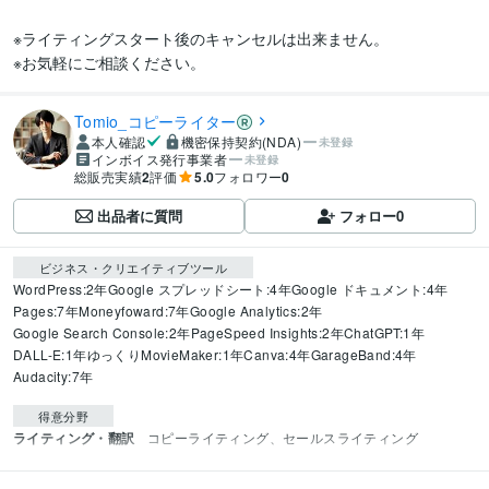
※ライティングスタート後のキャンセルは出来ません。

※お気軽にご相談ください。
Tomio_コピーライター
本人確認
機密保持契約(NDA)
未登録
インボイス発行事業者
未登録
総販売実績
2
評価
5.0
フォロワー
0
出品者に質問
フォロー
0
ビジネス・クリエイティブツール
WordPress:2年
Google スプレッドシート:4年
Google ドキュメント:4年
Pages:7年
Moneyfoward:7年
Google Analytics:2年
Google Search Console:2年
PageSpeed Insights:2年
ChatGPT:1年
DALL-E:1年
ゆっくりMovieMaker:1年
Canva:4年
GarageBand:4年
Audacity:7年
得意分野
ライティング・翻訳
コピーライティング、セールスライティング