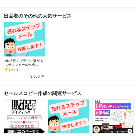
出品者のその他の人気サービス
AI×人間力で売上に繋がる
ステップメール作成しま
す 5日で完成！初心者でも
5.0
(1)
売れる7通セットステップ
3,000
メール制作
円
セールスコピー作成の関連サービス