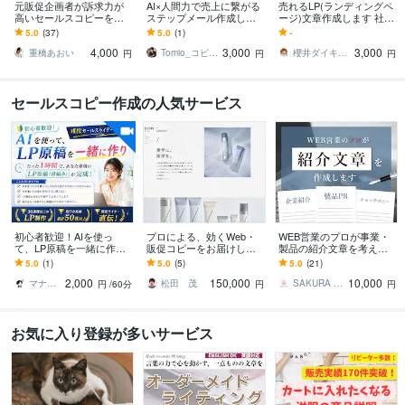
元販促企画者が訴求力が
AI×人間力で売上に繋がる
売れるLP(ランディングペ
高いセールスコピーを書
ステップメール作成しま
ージ)文章作成します 社外
きます メルマガからECサ
す 5日で完成！初心者でも
秘“億越えテンプレ”で成約
5.0
(37)
5.0
(1)
-
イトの商品PR文まで幅広
売れる7通セットステップ
LP構成！
4,000
3,000
3,000
くご対応します
メール制作
重橋あおい
Tomio_コピーライター
櫻井ダイキ｜心に響く言葉と音をお届け
円
円
円
セールスコピー作成の人気サービス
初心者歓迎！AIを使っ
プロによる、効くWeb・
WEB営業のプロが事業・
て、LP原稿を一緒に作り
販促コピーをお届けしま
製品の紹介文章を考えま
ます ライター直伝！LP原
す プロのコピーライター
す 効果的且つ営業力・信
5.0
(1)
5.0
(5)
5.0
(21)
稿（大枠）作成は、AIに
による、Web・販促物な
頼性の高いセールスライ
2,000
150,000
10,000
指示するだけ。
どのコピーを。
ティングをします
マナブ｜リストマーケや導線設計の相談可能
松田 茂
SAKURA INT
円
/60分
円
円
お気に入り登録が多いサービス