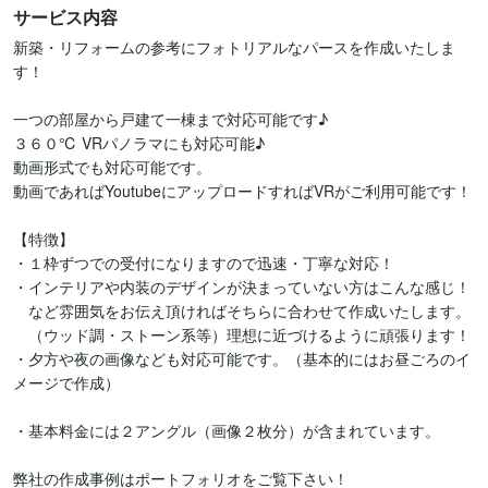
サービス内容
新築・リフォームの参考にフォトリアルなパースを作成いたしま
す！

一つの部屋から戸建て一棟まで対応可能です♪

３６０℃ VRパノラマにも対応可能♪

動画形式でも対応可能です。

動画であればYoutubeにアップロードすればVRがご利用可能です！

【特徴】

・１枠ずつでの受付になりますので迅速・丁寧な対応！

・インテリアや内装のデザインが決まっていない方はこんな感じ！

　など雰囲気をお伝え頂ければそちらに合わせて作成いたします。

　（ウッド調・ストーン系等）理想に近づけるように頑張ります！

・夕方や夜の画像なども対応可能です。（基本的にはお昼ごろのイ
メージで作成）

・基本料金には２アングル（画像２枚分）が含まれています。

弊社の作成事例はポートフォリオをご覧下さい！
