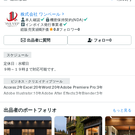
株式会社 ワンベール
本人確認
機密保持契約(NDA)
インボイス発行事業者
総販売実績
0
評価
0.0
フォロワー
0
出品者に質問
フォロー
0
スケジュール
定休日：水曜日

９時～１９時まで対応可能です。
ビジネス・クリエイティブツール
Access:2年
Excel:20年
Word:20年
Adobe Premiere Pro:3年
Adobe Illustrator:10年
Adobe After Effects:3年
Blender:3年
出品者のポートフォリオ
もっと見る