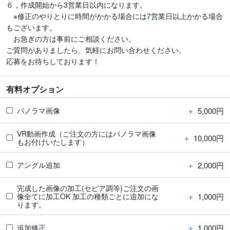
６，作成開始から3営業日以内になります。

　※修正のやりとりに時間がかかる場合には7営業日以上かかる場合
もございます。

　お急ぎの方は事前にご相談ください。

ご質問がありましたら、気軽にお問い合わせください。

応募をお待ちしております！
有料オプション
＋
5,000円
パノラマ画像
VR動画作成（ご注文の方にはパノラマ画像
＋
10,000円
もお付けいたします）
＋
2,000円
アングル追加
完成した画像の加工(セピア調等)ご注文の画
＋
1,000円
像全てに加工OK 加工の種類ごとに追加にな
ります。
＋
1,000円
追加修正