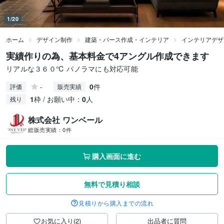
1/20
ホーム
デザイン制作
建築・パース作成・インテリア
インテリアデザ
実績作りの為、基本料金で4アングル作成できます
リアルな３６０℃ パノラマにも対応可能
-
0
件
評価
販売実績
1
枠 / お願い中：
0
人
残り
株式会社 ワンベール
総販売実績：
0件
購入画面に進む
無料で見積り相談
見積りから購入までの流れ
お気に入り(2)
出品者に質問