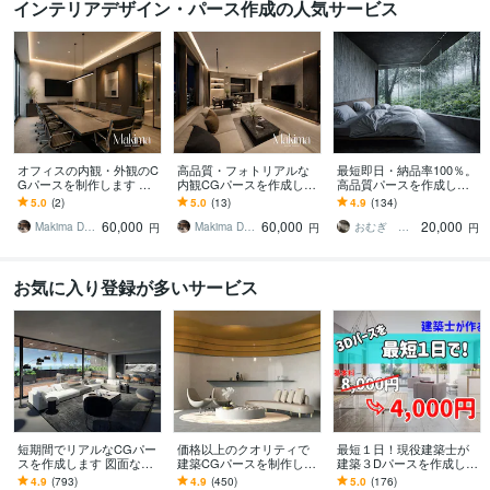
インテリアデザイン・パース作成の人気サービス
オフィスの内観・外観のC
高品質・フォトリアルな
最短即日・納品率100％。
Gパースを制作します 高
内観CGパースを作成しま
高品質パースを作成しま
品質なCGパースで、オフ
す プレゼンや広告に最
す パースコンペ日本一の
5.0
(2)
5.0
(13)
4.9
(134)
ィスの完成イメージを可
適！ビジネスシーンで輝
受賞歴あり。質とスピー
60,000
60,000
20,000
視化
く高品質パース
ドはお任せ下さい。
Makima Design
Makima Design
おむぎ パースコンテスト１位
円
円
円
お気に入り登録が多いサービス
短期間でリアルなCGパー
価格以上のクオリティで
最短１日！現役建築士が
スを作成します 図面なしo
建築CGパースを制作しま
建築３Dパースを作成しま
k、納期まで時間が無い
す ◆建築CGパースをご検
す 【プロが作るから早く
4.9
(793)
4.9
(450)
5.0
(176)