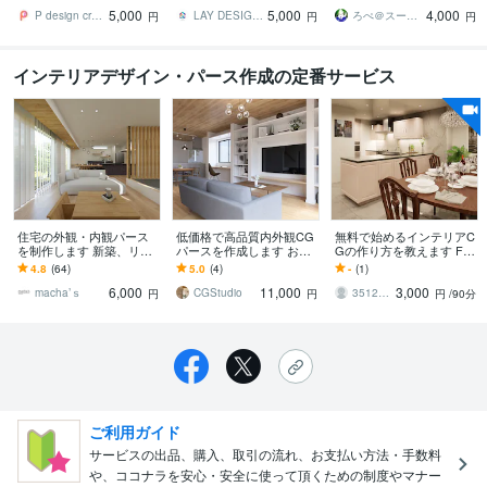
方、予算が少なめの方歓
討の建築会社、施主様、
て正確！】住宅店舗・内
5,000
5,000
4,000
迎
オーナー向け
観外観CGイメージ
P design create
LAY DESIGN OFFICE
ろぺ＠スーツケース１個で生きる人
円
円
円
インテリアデザイン・パース作成の定番サービス
住宅の外観・内観パース
低価格で高品質内外観CG
無料で始めるインテリアC
を制作します 新築、リフ
パースを作成します お忙
Gの作り方を教えます FU
ォームなど完成イメージ
しい方に代わり内観パー
SION360とTWINMOTION
4.8
(64)
5.0
(4)
-
(1)
を作成いたします
スを作成を致します。
によるCG作成方法
6,000
11,000
3,000
macha’ｓ
CGStudio
3512ubon
円
円
円
/90分
ご利用ガイド
サービスの出品、購入、取引の流れ、お支払い方法・手数料
や、ココナラを安心・安全に使って頂くための制度やマナー