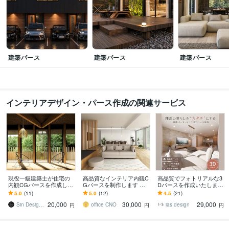
建築パース
建築パース
建築パース
インテリアデザイン・パース作成の関連サービス
現役一級建築士が住宅の
高品質なインテリア内観C
高品質でフォトリアルな3
内観CGパースを作成しま
Gパースを制作します リ
Dパースを作成いたします
す 現役一級建築士が作成
ビング＆ダイニング等をC
住宅・リノベ・店舗等プ
5.0
(11)
5.0
(12)
4.5
(21)
するパースにより、おも
Gにて制作いたします。
レゼン受注率・客単価UP
20,000
30,000
29,000
いをかたちにします
にご活用下さい
Sin Design Office
office CNO
ias design
円
円
円