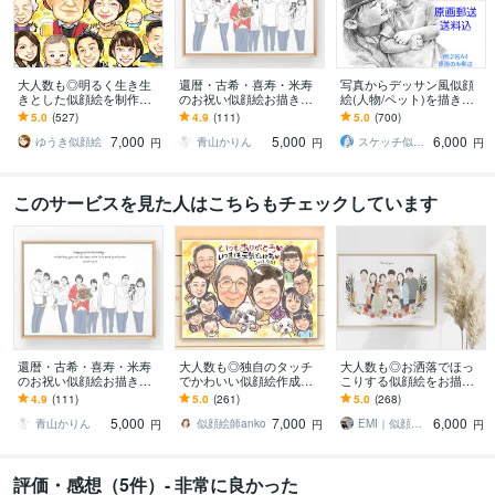
大人数も◎明るく生き生
還暦・古希・喜寿・米寿
写真からデッサン風似顔
きとした似顔絵を制作し
のお祝い似顔絵お描きし
絵(人物/ペット)を描きま
ます ✦送料込み✦長寿祝
ます 別々のお写真からOK
す リアルな鉛筆画・パス
5.0
(527)
4.9
(111)
5.0
(700)
い、記念日、プレゼン
♪大切な人へ特別な記念品
テル着色・写真組み合わ
7,000
5,000
6,000
ト、ご自宅用に♪
を贈りませんか？
せ・原画郵送
ゆうき似顔絵
青山かりん
スケッチ似顔絵あみち
円
円
円
このサービスを見た人はこちらもチェックしています
還暦・古希・喜寿・米寿
大人数も◎独自のタッチ
大人数も◎お洒落でほっ
のお祝い似顔絵お描きし
でかわいい似顔絵作成し
こりする似顔絵をお描き
ます 別々のお写真からOK
ます 還暦や米寿、誕生日
します 長寿祝いやウエデ
4.9
(111)
5.0
(261)
5.0
(268)
♪大切な人へ特別な記念品
プレゼント、結婚記念日
ィングに。バラバラの写
5,000
7,000
6,000
を贈りませんか？
のお祝いに
真でもOK！
青山かりん
似顔絵師anko
EMI｜似顔絵EgaO
円
円
円
評価・感想（5件）- 非常に良かった