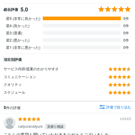
5.0
総合評価
星5 (非常に良かった)
5件
星4 (良かった)
0件
星3 (普通)
0件
星2 (悪かった)
0件
星1 (非常に悪かった)
0件
項目別評価
サービス内容/提案のわかりやすさ
コミュニケーション
クオリティ
スケジュール
5
評価で絞り込む
件の評価
3月23日
natyuranatyure
見積り相談
こちらの要望も聞いていただきありがとうございました。
