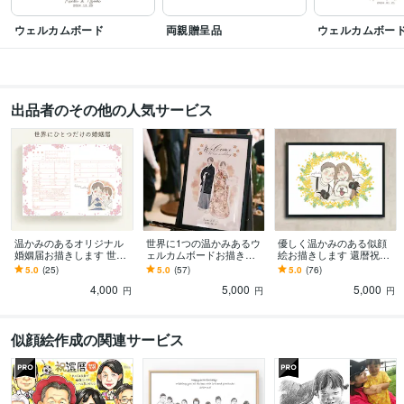
ウェルカムボード
両親贈呈品
ウェルカムボー
出品者のその他の人気サービス
温かみのあるオリジナル
世界に1つの温かみあるウ
優しく温かみのある似顔
婚姻届お描きします 世界
ェルカムボードお描きし
絵お描きします 還暦祝い
でたったひとつの特別な
ます 大切な思い出を優し
や記念日のプレゼントに
5.0
(25)
5.0
(57)
5.0
(76)
婚姻届♡記念にいかがで
いタッチで。
も。
4,000
5,000
5,000
しょうか？
円
円
円
似顔絵作成の関連サービス