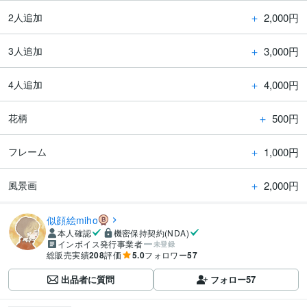
＋
2,000円
2人追加
＋
3,000円
3人追加
＋
4,000円
4人追加
＋
500円
花柄
＋
1,000円
フレーム
＋
2,000円
風景画
似顔絵miho
本人確認
機密保持契約(NDA)
インボイス発行事業者
未登録
総販売実績
208
評価
5.0
フォロワー
57
出品者に質問
フォロー
57