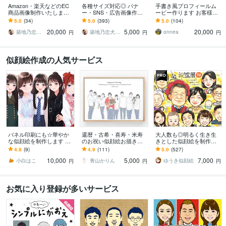
Amazon・楽天などのEC
各種サイズ対応◎ バナ
手書き風プロフィールム
商品画像制作いたします
ー・SNS・広告画像作り
ービー作ります お客様オ
子育て現場を知るママデ
ます イメージのズレを防
リジナルの絵柄で作成す
5.0
(34)
5.0
(393)
5.0
(104)
ザイナーがやさしく丁寧
ぐため、修正回数無制限
る事も出来ます♪
20,000
5,000
20,000
にサポートします
で丁寧に仕上げます
築地乃忠犬NANA公
築地乃忠犬NANA公
onnea
円
円
円
似顔絵作成の人気サービス
パネル印刷にも☆華やか
還暦・古希・喜寿・米寿
大人数も◎明るく生き生
な似顔絵を制作します 多
のお祝い似顔絵お描きし
きとした似顔絵を制作し
様なサイズに対応可◎大
ます 別々のお写真からOK
ます ✦送料込み✦長寿祝
4.9
(9)
4.9
(111)
5.0
(527)
切な日の一枚に。
♪大切な人へ特別な記念品
い、記念日、プレゼン
10,000
5,000
7,000
を贈りませんか？
ト、ご自宅用に♪
小白はこ
青山かりん
ゆうき似顔絵
円
円
円
お気に入り登録が多いサービス