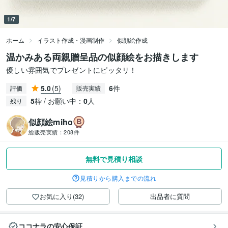
1/7
ホーム
イラスト作成・漫画制作
似顔絵作成
温かみある両親贈呈品の似顔絵をお描きします
優しい雰囲気でプレゼントにピッタリ！
5.0
(5)
6
件
評価
販売実績
5
枠 / お願い中：
0
人
残り
似顔絵miho
総販売実績：
208件
無料で見積り相談
見積りから購入までの流れ
お気に入り(32)
出品者に質問
ココナラの安心保証