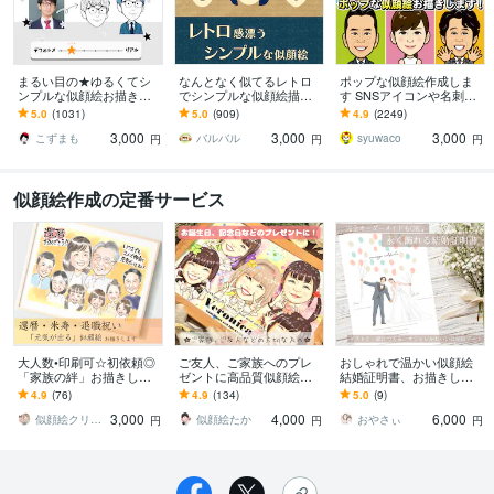
まるい目の★ゆるくてシ
なんとなく似てるレトロ
ポップな似顔絵作成しま
ンプルな似顔絵お描きし
でシンプルな似顔絵描き
す SNSアイコンや名刺、
ます ゆる～い感じにした
ます 懐かしくて新しい。
プレゼント用にポップな
5.0
(1031)
5.0
(909)
4.9
(2249)
い、似すぎない方が‥と
ほんのり昭和テイストの
似顔絵作成します
3,000
3,000
3,000
いう方にオススメ！
やさしい似顔絵
こずまも
バルバル
syuwaco
円
円
円
似顔絵作成の定番サービス
大人数•印刷可☆初依頼◎
ご友人、ご家族へのプレ
おしゃれで温かい似顔絵
「家族の絆」お描きしま
ゼントに高品質似顔絵描
結婚証明書、お描きしま
す 還暦や米寿、結婚記念
きます ★誕生日•記念日•
す ゲストとつくる、イン
4.9
(76)
4.9
(134)
5.0
(9)
日、退職祝いに感謝を届
お祝いのギフトに！印刷
テリアにもピッタリな似
3,000
4,000
6,000
ける一枚
とデータで納品！
顔絵結婚証明書♩
似顔絵クリエーター▲saori▲
似顔絵たか
おやさぃ
円
円
円