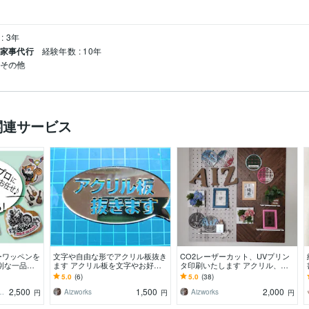
: 3年
 家事代行
経験年数 : 10年
 その他
関連サービス
ーワッペンを
文字や自由な形でアクリル板抜き
CO2レーザーカット、UVプリン
別な一品
ます アクリル板を文字やお好き
タ印刷いたします アクリル、木
像を刺繍ワッ
な形に整形できます。
材、様々な材料を加工いたしま
5.0
(6)
5.0
(38)
。
す。
2,500
1,500
2,000
orks ソラナワークス
Aizworks
Aizworks
円
円
円