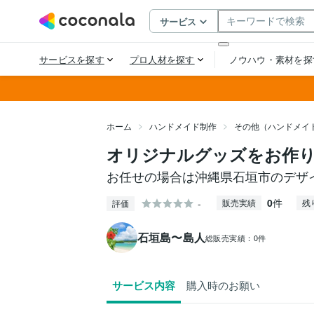
ホーム
ハンドメイド制作
その他（ハンドメイ
オリジナルグッズをお作
お任せの場合は沖縄県石垣市のデザイ
0
件
-
販売実績
残
評価
石垣島〜島人
総販売実績：
0件
サービス内容
購入時のお願い