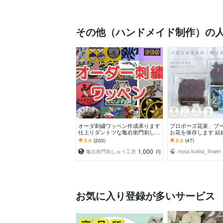
その他（ハンドメイド制作）の
オーダ刺繍ワッペン作成承ります
プロポーズ花束、ブ
仕上りダントツな亀右衛門刺しゅ
お花を保存します 結
う工房です。
ケ、プロポーズ花束
5.0
(203)
5.0
(47)
を長く楽しみたい方
1,000
亀右衛門刺しゅう工房
mysa kukka_flower
円
お気に入り登録が多いサービス