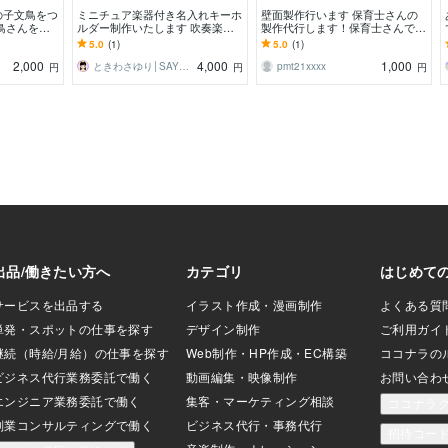
の子文鳥をつ
ミニチュア楽器付き名入れキーホ
壁面製作行います 保育士さんの
鳥さんをお
ルダー制作いたします 吹奏楽・
製作代行します！保育士さんでな
オーケストラ好きさん必見の楽器
くても大歓迎です！
5.0
(1)
5.0
(1)
シリーズ！
2,000
4,000
1,000
ときわさゆり│SAYULAB
pmt21xxxx
円
円
円