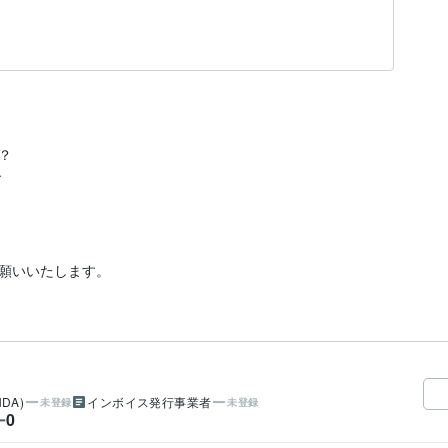


^
願いいたします。
DA)
インボイス発行事業者
未登録
未登録
0
ー