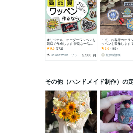
オリジナル、オーダーワッペンを
１点～お客様のオリ
刺繍で作成します 特別な一品
ッペンを製作します 
を。絵柄や図案、画像を刺繍ワッ
ッペンをお手軽に :-)
5.0
(672)
5.0
(183)
ペンでお作りします。
2,500
solanaworks ソラナワークス
松井製作所
円
その他（ハンドメイド制作）の