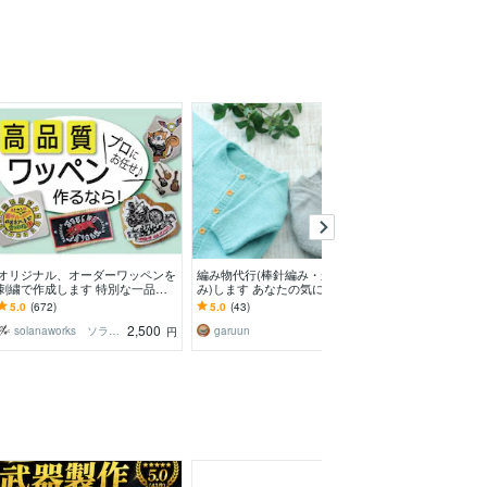
オリジナル、オーダーワッペンを
編み物代行(棒針編み・かぎ針編
ミニカーのリペ
刺繍で作成します 特別な一品
み)します あなたの気になる素敵
色に塗装)します
を。絵柄や図案、画像を刺繍ワッ
な編み物を、編み図どおりに完成
塗装をしてきた
5.0
(672)
5.0
(43)
5.0
(9)
ペンでお作りします。
させます
ーの塗装です。
2,500
2,000
solanaworks ソラナワークス
garuun
円
円