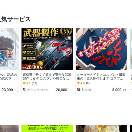
人気サービス
ーケ、記念の
超格安で軽くて頑丈で安全な武器
オーダーメイド／コスプレ・撮影
婚式のブー
製作します コスプレや舞台など
用の小道具制作します コスプレ
…大切なお花
でも使える武器をお作りします！
用など、ご希望に合わせて一点物
5.0
(51)
4.9
(8)
武器防具造形
の造形物を制作します。
23,000
20,000
8,000
わたなべせいや
Emitter
円
円
円