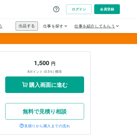
1,500
円
8ポイント (0.5％) 獲得
購入画面に進む
無料で見積り相談
見積りから購入までの流れ