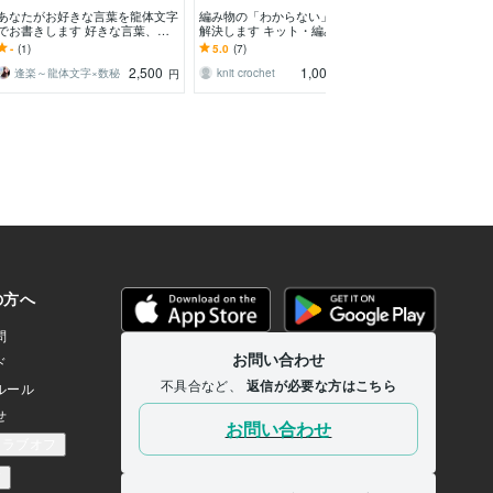
あなたがお好きな言葉を龍体文字
編み物の「わからない」を一緒に
ロゴ 革のキャ
でお書きします 好きな言葉、格
解決します キット・編み図・編
ルトン作成しま
言など言霊の力を龍体文字でエネ
み方のお悩みをサポート
リジナルのロゴ
-
(1)
5.0
(7)
5.0
(7)
ルギーアップ！
彫刻します
2,500
1,000
逢楽～龍体文字×数秘
knit crochet
革小物工房 
円
円
/60分