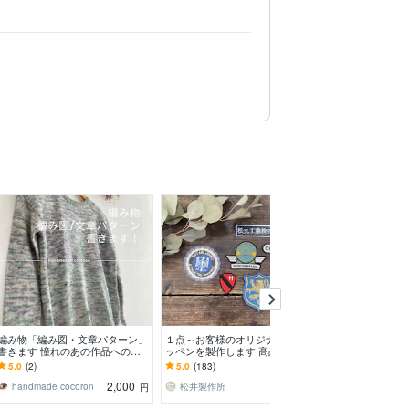
編み物「編み図・文章パターン」
１点～お客様のオリジナル刺繍ワ
オーダ刺繍ワッ
書きます 憧れのあの作品へのチ
ッペンを製作します 高品質なワ
仕上りダントツ
ャレンジを応援します！
ッペンをお手軽に :-)
う工房です。
5.0
(2)
5.0
(183)
5.0
(203)
2,000
2,000
handmade cocoron
松井製作所
亀右衛門刺し
円
円