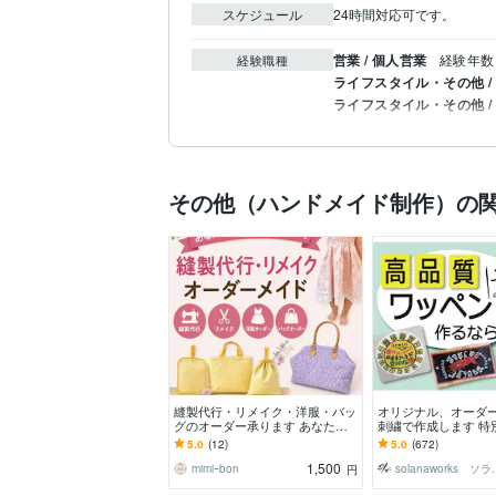
スケジュール
24時間対応可です。
営業 / 個人営業
経験年数 
経験職種
ライフスタイル・その他 /
ライフスタイル・その他 /
その他（ハンドメイド制作）の
縫製代行・リメイク・洋服・バッ
オリジナル、オーダ
グのオーダー承ります あなたの
刺繍で作成します 特
「こんなのあったら良いな❣️」を
を。絵柄や図案、画
5.0
(12)
5.0
(672)
形にします。
ペンでお作りします
1,500
mimiｰbon
solanaw
円