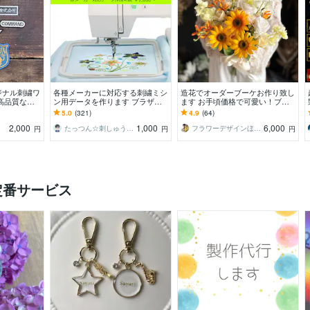
ジナル刺繍ワ
各種メーカーに対応する刺繍ミシ
造花でオーダーブーケお作り致し
高品質なワ
ン用データを作ります ブラザ
ます お手頃価格で可愛い！ブー
ー・ジャノメ・シンガー等オリジ
ケを造花でお作り致します♪
5.0
(321)
4.9
(64)
ナル刺繍データの作成
2,000
1,000
6,000
たっつん☆刺しゅうデータ作成
フラワーデザインほうき星
円
円
円
定番サービス