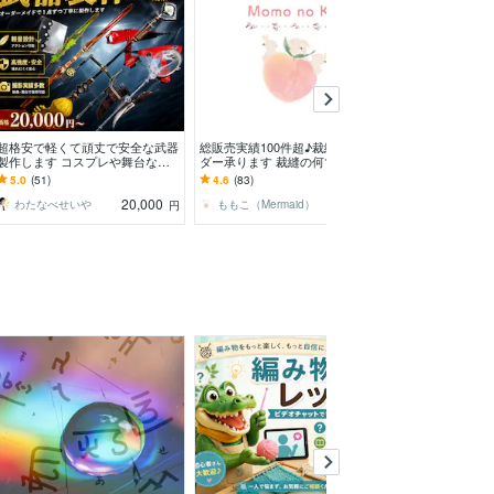
超格安で軽くて頑丈で安全な武器
総販売実績100件超♪裁縫のオー
店舗ドア・窓・
製作します コスプレや舞台など
ダー承ります 裁縫の何でも屋さ
カーを作成いた
でも使える武器をお作りします！
んといえばココ！まずはご相談下
メージステッカ
5.0
(51)
4.6
(83)
5.0
(138)
武器防具造形
さい！
20,000
1,000
わたなべせいや
ももこ（Mermaid）
なごみ✤nagom
円
円