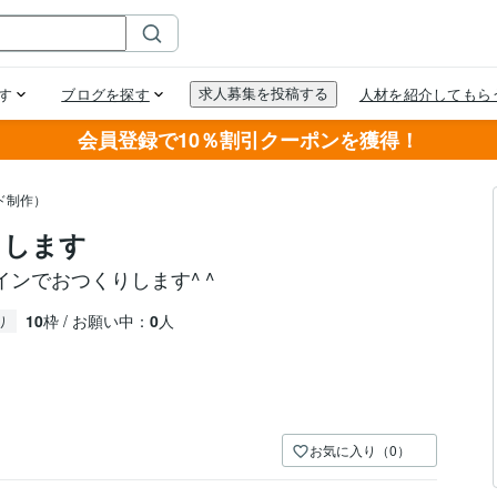
会員登録で10％割引クーポンを獲得！
ド制作）
りします
ンでおつくりします^ ^
10
枠 / お願い中：
0
人
り
お気に入り（0）