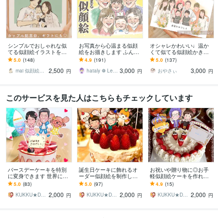
シンプルでおしゃれな似
お写真から心温まる似顔
オシャレかわいい♩温か
てる似顔絵イラストを描
絵をお描きします ふんわ
くて似てる似顔絵かきま
きます 両親贈呈品/カップ
り優しい色鉛筆タッチ♡
す 印刷郵送◎シンプルだ
5.0
(148)
4.9
(191)
5.0
(137)
ル、結婚記念日/還暦祝/ギ
大切な日に心に残る贈り
けどあったかい♩プレゼ
2,500
3,000
3,000
フト♡大人数OK
物
ント/還暦/記念日
mai 似顔絵イラスト
hataly ❁ Lee／ enme
おやさぃ
円
円
円
このサービスを見た人はこちらもチェックしています
バースデーケーキを特別
誕生日ケーキに飾れるオ
お祝いや贈り物に◎お手
に変身できます 世界にひ
ーダー似顔絵を制作しま
軽似顔絵ケーキを作れま
とつだけの似顔絵ケーキ
す ケーキに飾ってサプラ
す 似顔絵ピックで世界に1
5.0
(83)
5.0
(97)
4.9
(15)
をお届けしませんか？
イズ、その後記念にずっ
つだけのトッピングはい
2,000
2,000
2,000
と残せる似顔絵です
かがですか
KUKKU★DESIGN〜くっく〜
KUKKU★DESIGN〜くっく〜
KUKKU★DESIGN〜くっく〜
円
円
円