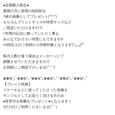
●定期購入限定●

最後の月に皆様の似顔絵を

1枚の画像としてプレゼント(*^^*)

もちろんプリントサイズや待受サイズなど

ご指定いただけますので

1年間の記念に飾っていただく事も

みんなでおそろい待受にもできます♪

※3回以上のご依頼から特典対象となります(*ᴗ͈ˬᴗ͈)⁾⁾⁾

毎月人数が違う場合はメッセージにて

調整させていただきますので

お気軽にご相談下さいませ(*´˘`*)

❁✾ꕤ*｡ﾟ❁✾ꕤ*｡ﾟ❁✾ꕤ*｡❁✾ꕤ*｡ﾟﾟ❁✾ꕤ*｡ﾟ❁✾ꕤ*｡ﾟ

【プレート特典】

☆ケーキなどに使ってくださった画像を

サンプルとしてお送りく頂ける方のみ

●背景付き画像をプレゼント●となります♫

ぜひぜひご利用くださいませ(*´ `)
