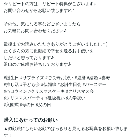
☆リピートの方は、リピート特典がございます♫

お問い合わせからお願い致しますꗯ.*

その他、気になる事などございましたら

お気軽にお問い合わせください♪

最後までお読みいただきありがとうございました(..＊)

たくさんの方に似顔絵で幸せを送るお手伝いを

したいと想っております♪

沢山のご依頼お待ちしております♪

#誕生日 #サプライズ #ご長寿お祝い #還暦 #結婚 #喜寿

#推し活 #子ども会 #似顔絵 #お誕生日会 #バースデー

♯ハロウィン ♯クリスマスケーキ ♯クリスマス会 

♯クリスマスパーティ ♯進級祝い ♯入学祝い

♯入園式 ♯母の日 ♯父の日 
購入にあたってのお願い
▲似顔絵にしたいお顔のはっきりと見えるお写真をお願い致しま
す！
