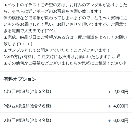
▲ペットのイラストご希望の方は、お好みのアングルがありました
ら、そちらに近いポーズのお写真をお願い致します！

体の模様などで印象が変わってしまいますので、なるべく実物に近
いものをお届けしたく思い、お願いさせて頂いてますが、ご用意で
きる範囲で大丈夫です(*^^*)

▲完成、納品期日にご希望がある方は一度ご相談をよろしくお願い
致します( >_< )

▲サンプルとして公開させていただくことがございます！

NGの方は(有料)、ご注文時にお声掛けお願いいたします(*ᴗˬᴗ)⁾⁾

▲その他何かご要望などございましたらお気軽にご相談ください♪
有料オプション
＋
2,000円
1名(匹)様追加(合計2名様)
＋
4,000円
2名(匹)様追加(合計3名様)
＋
6,000円
3名(匹)様追加(合計4名様)