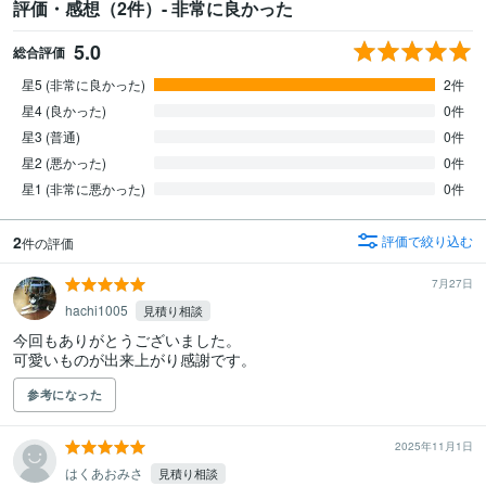
評価・感想（2件）- 非常に良かった
5.0
総合評価
星5 (非常に良かった)
2件
星4 (良かった)
0件
星3 (普通)
0件
星2 (悪かった)
0件
星1 (非常に悪かった)
0件
2
評価で絞り込む
件の評価
7月27日
hachi1005
見積り相談
今回もありがとうございました。

可愛いものが出来上がり感謝です。
参考になった
2025年11月1日
はくあおみさ
見積り相談