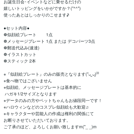
お誕生日会･イベントなどに乗せるだけの

嬉しいトッピングをいかがですか？(*^^*)

使ったあとはしっかりのこせます♪

●セット内容●

❁似顔絵プレート        1点

❁メッセージプレート 1点 または デコパーツ3点

❁郵送代込み(速達) 

❁イラストカット

❁スティック 2本

※『似顔絵プレート』のみの販売となります(*ᴗ͈ˬᴗ͈)⁾⁾⁾

※食べ物ではございません

※似顔絵、メッセージプレートは基本的に

 ハガキ1/2サイズとなります

※データのみの方やペットちゃんもお値段同一です！

※ハロウィンなどのコスプレ似顔絵も大歓迎♫

※キャラクターや芸能人の作成は権利の関係にて

お断りさせていただいております。

ご了承のほど、よろしくお願い致しますm(*_ _)m
