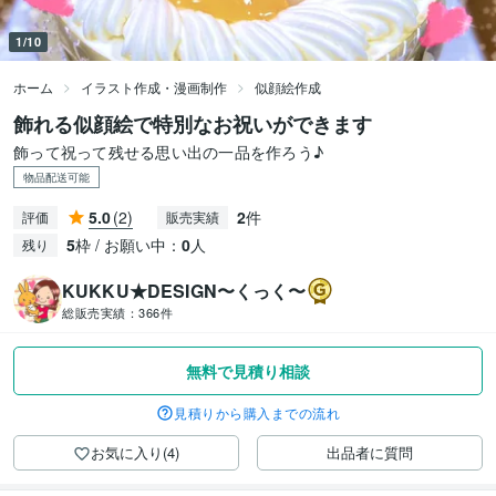
1/10
ホーム
イラスト作成・漫画制作
似顔絵作成
飾れる似顔絵で特別なお祝いができます
飾って祝って残せる思い出の一品を作ろう♪
物品配送可能
5.0
(2)
2
件
評価
販売実績
5
枠 / お願い中：
0
人
残り
KUKKU★DESIGN〜くっく〜
総販売実績：
366件
無料で見積り相談
見積りから購入までの流れ
お気に入り(4)
出品者に質問