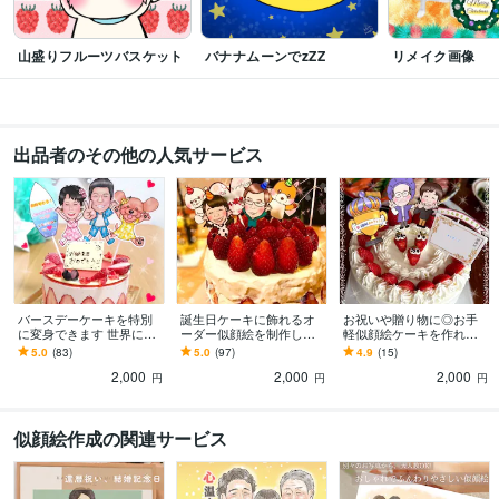
山盛りフルーツバスケット
バナナムーンでzZZ
リメイク画像
出品者のその他の人気サービス
バースデーケーキを特別
誕生日ケーキに飾れるオ
お祝いや贈り物に◎お手
に変身できます 世界にひ
ーダー似顔絵を制作しま
軽似顔絵ケーキを作れま
とつだけの似顔絵ケーキ
す ケーキに飾ってサプラ
す 似顔絵ピックで世界に1
5.0
(83)
5.0
(97)
4.9
(15)
をお届けしませんか？
イズ、その後記念にずっ
つだけのトッピングはい
2,000
2,000
2,000
と残せる似顔絵です
かがですか
円
円
円
似顔絵作成の関連サービス