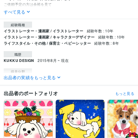
ご依頼予定の方は余裕を見て
すべて見る
経験職種
イラストレーター・漫画家 / イラストレーター
経験年数 : 10年
イラストレーター・漫画家 / キャラクターデザイナー
経験年数 : 10年
ライフスタイル・その他 / 保育士・ベビーシッター
経験年数 : 8年
職歴
KUKKU DESIGN
2015年8月 ~ 現在
得意分野
出品者の実績をもっと見る
イラスト作成・漫画制作
✿似顔絵(ミルテイスト)✿
✿似顔絵(クックテイス
ト)✿
✿似顔絵(チロテイスト)✿
✿ウェルカムボード(手描き)✿
✿手描きイ
ラスト(色鉛筆画)✿
✿お花イラスト(色鉛筆画)✿
✿似顔絵プレート✿
出品者のポートフォリオ
もっと見る
結婚 アイコン 経営
ケーキ
似顔絵
誕生日
卒園
卒業
プレゼント
還暦
古希祝い
出産祝い