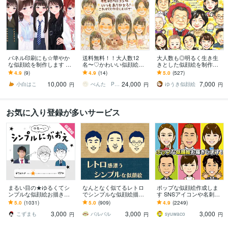
パネル印刷にも☆華やか
送料無料！！大人数12
大人数も◎明るく生き生
な似顔絵を制作します 多
名〜♡かわいい似顔絵描
きとした似顔絵を制作し
様なサイズに対応可◎大
きます ♡還暦祝い/記念日/
ます ✦送料込み✦長寿祝
4.9
(9)
4.9
(14)
5.0
(527)
切な日の一枚に。
古希祝い/米寿祝い/傘寿祝
い、記念日、プレゼン
10,000
24,000
7,000
い/プレゼント
ト、ご自宅用に♪
小白はこ
ぺんた Pengin Smile
ゆうき似顔絵
円
円
円
お気に入り登録が多いサービス
まるい目の★ゆるくてシ
なんとなく似てるレトロ
ポップな似顔絵作成しま
ンプルな似顔絵お描きし
でシンプルな似顔絵描き
す SNSアイコンや名刺、
ます ゆる～い感じにした
ます 懐かしくて新しい。
プレゼント用にポップな
5.0
(1031)
5.0
(909)
4.9
(2249)
い、似すぎない方が‥と
ほんのり昭和テイストの
似顔絵作成します
3,000
3,000
3,000
いう方にオススメ！
やさしい似顔絵
こずまも
バルバル
syuwaco
円
円
円