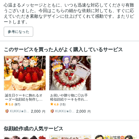
心温まるメッセージとともに、いつも迅速な対応してくださり有難
うございました。今回はこちらの細かな依頼に対しても、すぐに応
えていただき素敵なデザインに仕上げてくれて感動です。またリピ
ートします。
参考になった
このサービスを買った人がよく購入しているサービス
誕生日ケーキに飾れるオ
お祝いや贈り物に◎お手
ーダー似顔絵を制作しま
軽似顔絵ケーキを作れま
す ケーキに飾ってサプラ
す 似顔絵ピックで世界に1
5.0
(97)
4.9
(15)
イズ、その後記念にずっ
つだけのトッピングはい
2,000
2,000
と残せる似顔絵です
かがですか
KUKKU★DESIGN〜くっく〜
KUKKU★DESIGN〜くっく〜
円
円
似顔絵作成の人気サービス