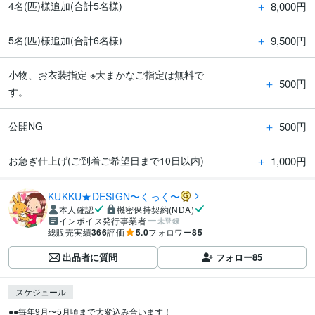
＋
8,000円
4名(匹)様追加(合計5名様)
＋
9,500円
5名(匹)様追加(合計6名様)
小物、お衣装指定 ※大まかなご指定は無料で
＋
500円
す。
＋
500円
公開NG
＋
1,000円
お急ぎ仕上げ(ご到着ご希望日まで10日以内)
KUKKU★DESIGN〜くっく〜
本人確認
機密保持契約(NDA)
インボイス発行事業者
未登録
総販売実績
366
評価
5.0
フォロワー
85
出品者に質問
フォロー
85
スケジュール
●●毎年9月〜5月頃まで大変込み合います！
