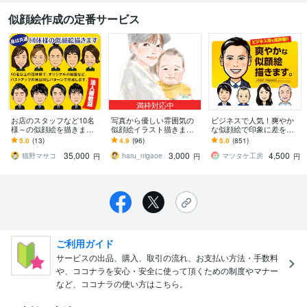
似顔絵作成の定番サービス
満枠対応中
お店のスタッフなど10名
写真から優しい雰囲気の
ビジネスで人気！爽やか
様～の似顔絵を描きます
似顔絵イラスト描きます
な似顔絵で印象に差をつ
お揃いの制服やユニホー
記念日/贈り物/お祝い等大
けます 清潔感、誠実さが
5.0
(13)
4.9
(96)
5.0
(851)
ム姿の似顔絵で統一感、
切な機会に♪ご満足いくま
伝わる！ 名刺などのビジ
35,000
3,000
4,500
誠実度アップ！
で調整◎
ネスやSNSに最適。
猫野マサコ
haru_nigaoe
マツタケ工房
円
円
円
ご利用ガイド
サービスの出品、購入、取引の流れ、お支払い方法・手数料
や、ココナラを安心・安全に使って頂くための制度やマナー
など、ココナラの使い方はこちら。