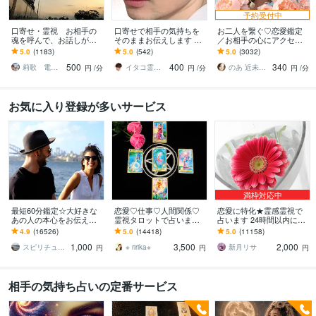
予約受付中
口寄せ・霊視 お相手の
口寄せで相手の気持ちを
お二人を繋ぐ♡恋愛鑑定
魂を呼んで、お話しが出
そのままお伝えします 現
／お相手の心にアクセス
来ます 。秘密の恋愛・復
状を把握し未来を切り開
します お相手の温度感／
5.0
(1183)
5.0
(542)
5.0
(3032)
縁・片思い・亡くなった
く方法を具体的にお伝え
片思い／複雑／復縁／遠
500
400
340
方・ペットと話せます。
します
距離／全世代鑑定中❣
莉歌 電話占い 女性限定
イタコ霊能者 豊珠
のあ 近未来鑑定師 TR OR LE
円
/分
円
/分
円
/分
お気に入り登録が多いサービス
満枠対応中
最短60分鑑定☆大好きな
恋愛♡仕事♡人間関係♡
恋愛に特化★霊感霊視で
あの人の本心をお伝えし
霊視タロットで占います
占います 24時間以内に返
ます 【詳細不要】好きな
霊視鑑定♡恋愛アドバイ
信、スピリチュアル鑑定
4.9
(16526)
5.0
(14418)
5.0
(11158)
人の本音と将来への思
ザーとして相手の心理も
1,000
3,500
2,000
い。私をどう思ってる？
詳しく解説します
スピリチュアルカウンセラー沙耶美
※ ririka※
新月リサ
円
円
円
相手の気持ち占いの定番サービス