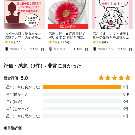
満枠対応中
お相手の目に映るあなた
恋愛に特化★霊感霊視で
恋がうまくいくと好評！
の魅力と本当の価値を視
占います 24時間以内に返
相手の気持ちを深掘りし
ます 私のどこに惹かれて
信、スピリチュアル鑑定
ます 不倫・復縁◎。霊感
5.0
(150)
5.0
(11158)
5.0
(674)
る？同僚・ご友人も◎タ
タロットで潜在意識まで
1,500
2,000
1,500
ロットで深掘りします
迅速丁寧に鑑定します
meixiメイシー☆幸せ引き寄せる占い師
新月リサ
meixiメイシー☆幸せ引き寄せる占い師
円
円
円
評価・感想（9件）- 非常に良かった
5.0
総合評価
星5 (非常に良かった)
9件
星4 (良かった)
0件
星3 (普通)
0件
星2 (悪かった)
0件
星1 (非常に悪かった)
0件
項目別評価