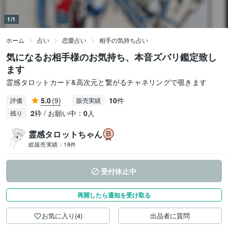
1/1
ホーム
占い
恋愛占い
相手の気持ち占い
気になるお相手様のお気持ち、本音ズバリ鑑定致し
ます
霊感タロットカード&高次元と繋がるチャネリングで覗きます
5.0
(9)
10
件
評価
販売実績
2
枠 / お願い中：
0
人
残り
霊感タロットちゃん
総販売実績：
18件
受付休止中
再開したら通知を受け取る
お気に入り(4)
出品者に質問