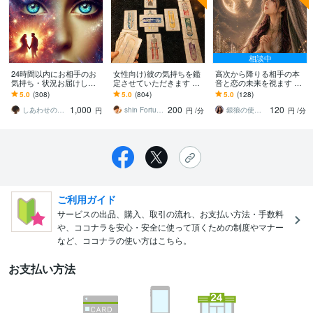
相談中
24時間以内にお相手のお
女性向け)彼の気持ちを鑑
高次から降りる相手の本
気持ち・状況お届けしま
定させていただきます 彼
音と恋の未来を視ます 本
す あの時の自分への想
の本音・本心、何故返信
音を知ることで、恋が動
5.0
(308)
5.0
(804)
5.0
(128)
い、お相手の後悔、現在
がないのか、どうして行
き出すきっかけをお届け
1,000
200
120
のお気持ち視ます
きたいのかなど
します
しあわせのりん❤︎復縁・複雑・歳の差❤︎
shin FortuneCats
銀狼の使者★ミハエル
円
円
/分
円
/分
ご利用ガイド
サービスの出品、購入、取引の流れ、お支払い方法・手数料
や、ココナラを安心・安全に使って頂くための制度やマナー
など、ココナラの使い方はこちら。
お支払い方法