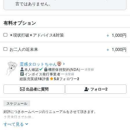
言ではありません。
有料オプション
＋
1,000円
✴︎現状打破✴︎アドバイス&対策
＋
1,000円
お二人の近未来
霊感タロットちゃん
本人確認
機密保持契約(NDA)
未登録
インボイス発行事業者
未登録
総販売実績
18
評価
5.0
フォロワー
2
出品者に質問
フォロー
2
スケジュール
好評につきホームページのリニューアルをさせて頂きます。

２月末日までお休...
すべて見る