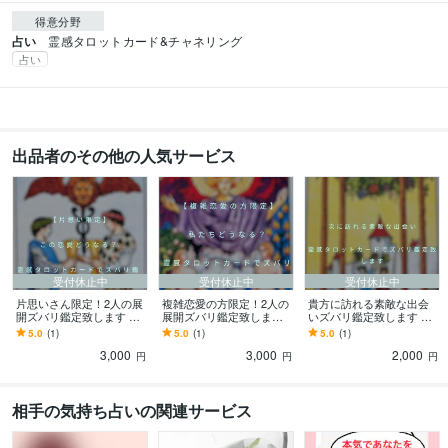
得意分野
占い
霊感タロットカード&チャネリング
占い
出品者のその他の人気サービス
受付休止中
受付休止中
受付休止中
片思いさん限定！2人の展
複雑恋愛の方限定！2人の
貴方に訪れる素敵な出会
開ズバリ鑑定致します お
展開ズバリ鑑定致します
いズバリ鑑定致します お
相手様の気持ち 両思い
お相手様の気持ち 2人の
相手の性格、特徴、出会
5.0
(1)
5.0
(1)
5.0
(1)
は可能なの？ 付き合う
近未来など詳細にお伝え
う時期、場所詳細にお伝
3,000
3,000
2,000
未来は？
致します
え致します
円
円
円
相手の気持ち占いの関連サービス