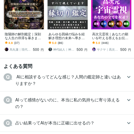
陰陽師の解剖鑑定｜深刻
あらゆる因縁の悩みを紐
高次元霊視｜あなたの願
な人生の停滞を暴きます
解き理想の未来へ導きま
いを叶える答えをお伝え
不条理な現状を断ち切
す 悪縁・因縁・執着・腐
します 恋愛・仕事・金
4.9
(37)
5.0
(86)
5.0
(446)
り、あなたが望む現実を
れ縁を浄化し人生の運命
運・人間関係など｜あな
500
500
500
手にする
を解決します
たを願望成就へ導く霊視
烏丸蓮｜現代の陰陽師
神代結人｜神導の継承神主
サクヤ｜高次元スピリット
円
円
円
よくある質問
 AIに相談するってどんな感じ？人間の鑑定師と違いはあ
りますか？
AIって感情がないのに、本当に私の気持ちに寄り添える
の？
占い結果ってAIが本当に正確に出せるの？