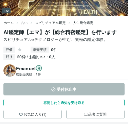
1/2
ホーム
占い
スピリチュアル鑑定
人生総合鑑定
AI鑑定師【エマ】が【総合精密鑑定】を行います
スピリチュアル×テクノロジーが生む、究極の鑑定体験。
-
0
件
評価
販売実績
20
枠 / お願い中：
0
人
残り
Emanuel
総販売実績：
1件
受付休止中
再開したら通知を受け取る
お気に入り(1)
出品者に質問