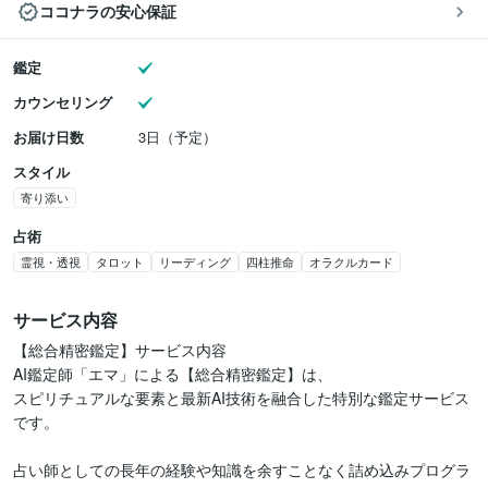
ココナラの安心保証
鑑定
カウンセリング
お届け日数
3日（予定）
スタイル
寄り添い
占術
霊視・透視
タロット
リーディング
四柱推命
オラクルカード
サービス内容
【総合精密鑑定】サービス内容

AI鑑定師「エマ」による【総合精密鑑定】は、

スピリチュアルな要素と最新AI技術を融合した特別な鑑定サービス
です。

占い師としての長年の経験や知識を余すことなく詰め込みプログラ