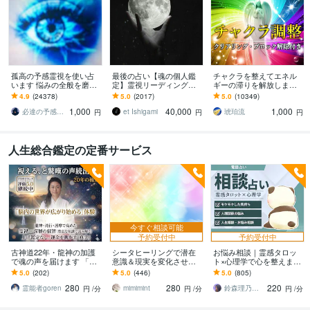
孤高の予感霊視を使い占
最後の占い【魂の個人鑑
チャクラを整えてエネル
います 悩みの全般を磨き
定】霊視リーディング承
ギーの滞りを解放します 7
上げ、研ぎ澄ました予感
ります 運命の地図を手
割超リピート！人生を変
4.9
(24378)
5.0
(2017)
5.0
(10349)
より霊視により導きます
に、輝く人生を創る｜魂
えたい人のエネルギー調
1,000
40,000
1,000
の全体像を紐解く鑑定
整
必達の予感霊視 渡邊 潤一
et Ishigami
琥珀流
円
円
円
人生総合鑑定の定番サービス
今すぐ相談可能
予約受付中
予約受付中
古神道22年・龍神の加護
シータヒーリングで潜在
お悩み相談｜霊感タロッ
で魂の声を届けます 「魂
意識＆現実を変化させま
ト×心理学で心を整えます
の座標」1日3名限定・事
す インナーチャイルド・
話すだけで心が軽くなる
5.0
(202)
5.0
(446)
5.0
(805)
前浄化で整える真実の鑑
前世・脳あらゆる角度か
「心の休憩室」。あなた
280
280
220
定
ら徹底アプローチ！
の味方になります
霊能者goren
mimimint
鈴森理乃｜霊感タロット×心理学
円
/分
円
/分
円
/分