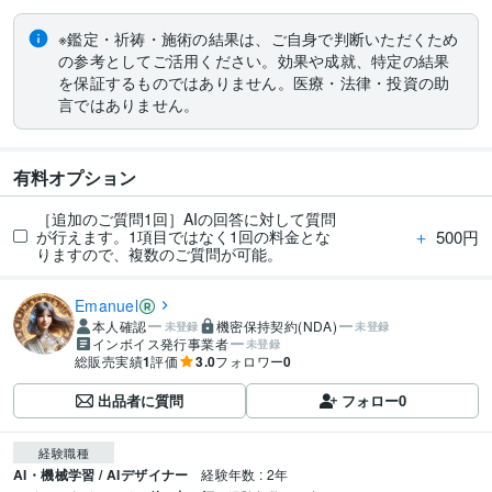
※鑑定・祈祷・施術の結果は、ご自身で判断いただくため
の参考としてご活用ください。効果や成就、特定の結果
を保証するものではありません。医療・法律・投資の助
言ではありません。
有料オプション
［追加のご質問1回］AIの回答に対して質問
＋
500円
が行えます。1項目ではなく1回の料金とな
りますので、複数のご質問が可能。
Emanuel
本人確認
機密保持契約(NDA)
未登録
未登録
インボイス発行事業者
未登録
総販売実績
1
評価
3.0
フォロワー
0
出品者に質問
フォロー
0
経験職種
AI・機械学習 / AIデザイナー
経験年数 : 2年