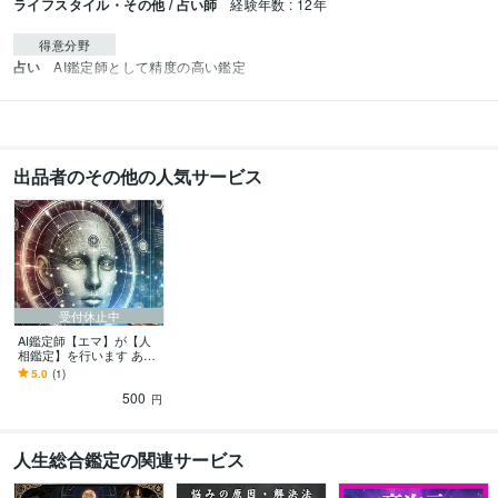
ライフスタイル・その他 / 占い師
経験年数 : 12年
得意分野
占い
AI鑑定師として精度の高い鑑定
出品者のその他の人気サービス
受付休止中
AI鑑定師【エマ】が【人
相鑑定】を行います あな
たの顔に宿る未来を、AI
5.0
(1)
の力で解き明かす。
500
円
人生総合鑑定の関連サービス