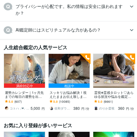
プライバシーが心配です。私の情報は安全に扱われます
か？
AI鑑定師にはスピリチュアルな力があるの？
人生総合鑑定の人気サービス
満枠対応中
相談中
運勢カレンダー｜1ヶ月先
スッキリお悩み解決！視
霊視➕霊感タロット♡あら
までの毎日の運勢を出し
えたままお伝え致します
ゆる状況や悩みを鑑定し
ます 30日×500字のおよそ
恋愛、結婚、人間関係、
ます 霊能家系末裔 |プロ占
5.0
(607)
5.0
(10085)
5.0
(6661)
1万5千文字で細かく詳細
仕事、人生、ペットの気
い師歴16年| 気持ちや未来
5,000
380
360
に記します
持ち等◎祈願付き
を伝えます
コトハ ⸜❤︎⸝ 新サービス提供開始✨️
佐和ダウジング＆スピリットメンター
のりか霊視
円
円
/分
円
/分
お気に入り登録が多いサービス