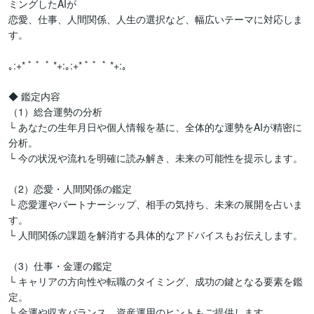
ミングしたAIが

恋愛、仕事、人間関係、人生の選択など、幅広いテーマに対応しま
す。

｡:+* ﾟ ゜ﾟ *+:｡:+* ﾟ ゜ﾟ *+:｡

◆ 鑑定内容

（1）総合運勢の分析

└ あなたの生年月日や個人情報を基に、全体的な運勢をAIが精密に
分析。

└ 今の状況や流れを明確に読み解き、未来の可能性を提示します。

（2）恋愛・人間関係の鑑定

└ 恋愛運やパートナーシップ、相手の気持ち、未来の展開を占いま
す。

└ 人間関係の課題を解消する具体的なアドバイスもお伝えします。

（3）仕事・金運の鑑定

└ キャリアの方向性や転職のタイミング、成功の鍵となる要素を鑑
定。

└ 金運や収支バランス、資産運用のヒントもご提供します。
