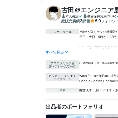
古田＠エンジニア歴
本人確認
機密保持契約(NDA)
3
5.0
総販売実績
評価
フォロワ
スケジュール
<連絡が取りやすい時間帯>

平日・土日　9時から22時

いつでもご連絡ください！
すべて見る
CSS:3年
HTML:3年
JavaSc
プログラミング言
語・フレームワーク
WordPress:4年
Excel:3年
ビジネス・クリエイ
ティブツール
Google Search Console
関西大学
2011年3月 ~ 
学歴
出品者のポートフォリオ