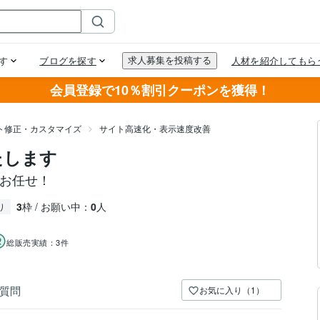
会員登録で10％割引クーポンを獲得！
イト修正・カスタマイズ
サイト高速化・表示速度改善
たします
にお任せ！
3
枠 / お願い中：
0
人
り
総販売実績：
3件
質問
お気に入り（1）