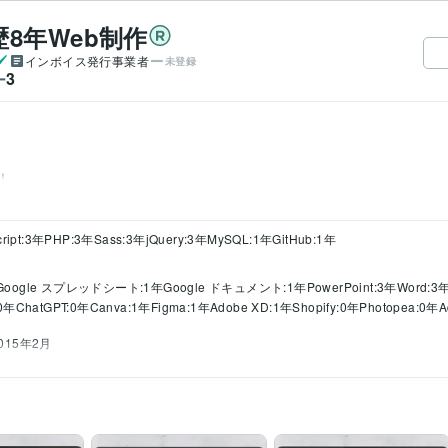
8年Web制作
インボイス発行事業者
未登録
3
ー
！
ript:3年
PHP:3年
Sass:3年
jQuery:3年
MySQL:1年
GitHub:1年
Google スプレッドシート:1年
Google ドキュメント:1年
PowerPoint:3年
Word:3
:0年
ChatGPT:0年
Canva:1年
Figma:1年
Adobe XD:1年
Shopify:0年
Photopea:0年
A
2015年2月