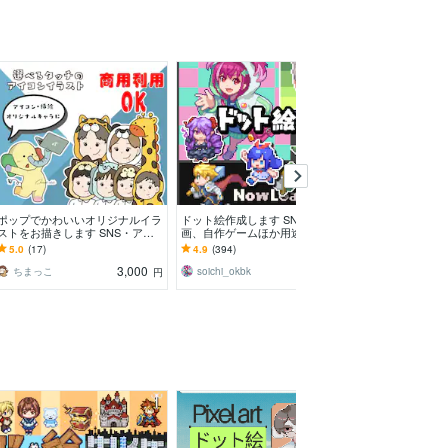
ポップでかわいいオリジナルイラ
ドット絵作成します SNSや動
既存絵をお好き
ストをお描きします SNS・アイ
画、自作ゲームほか用途自由！
タムイラスト描
コン・挿絵・動画用イラストにお
元絵をビジュア
5.0
(17)
4.9
(394)
5.0
(56)
すすめ⭐︎
なただけのイラ
3,000
3,000
ちまっこ
soichi_okbk
ぴなpinartroo
円
円