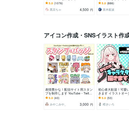
ラ自体が初めての方も、お気軽に
信用イラスト等、幅
5.0
(1076)
5.0
(886)
ご相談ください♪★
います！
4,500
黒豆ちゃ
茶木藍波
円
アイコン作成・SNSイラスト作
表情豊かな！配信サイト用スタン
初心者大歓迎！可愛
プを制作します YouTube・Twitc
きます イラストオー
h・LINEスタンプにオススメ！
がわからない方でも
5.0
(43)
5.0
(53)
3,000
みやこみや_
橙きいろ
円