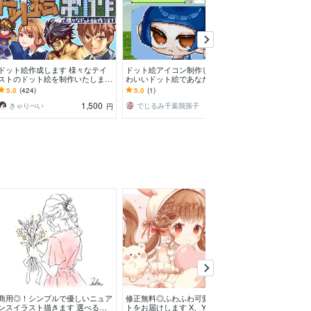
ドット絵作成します 様々なテイ
ドット絵アイコン制作します か
配信サムネ、歌
ストのドット絵を制作いたしま
わいいドット絵であなただけのS
んでも描きます
す。
NS用アイコンをお作りします
キャラクターに
5.0
(424)
5.0
(1)
5.0
(95)
1,500
2,000
きゃりぺい
でじるみ千葉我孫子
あおと ゆう
円
円
商用◎！シンプルで優しいニュア
修正無料◎ふわふわ可愛いイラス
かわいいアイコ
ンスイラスト描きます 選べるイ
トをお届けします X、YouTube、
きします ～立