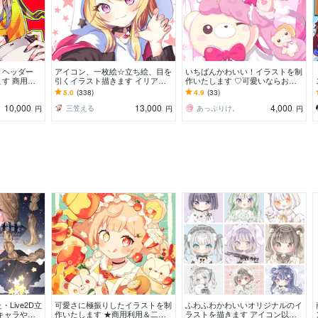
・ヘッダー
アイコン、一枚絵☆立ち絵、目を
いちばんかわいい！イラストを制
す 商用
引くイラスト描きます イリア
作いたします ♡可愛いならおま
・インスタ・
ム、サムネ、live2D、YouTube、
かせ！なんでも可愛くしちゃいま
5.0
(338)
4.9
(33)
途様々！
歌ってみたも
すー！✨
10,000
13,000
4,000
三笠える
あっぷりけ。
円
円
円
Live2D立
可愛さに極振りしたイラストを制
ふわふわかわいいオリジナルのイ
キャラや配
作いたします ★商用利用＆二次
ラストを描きます アイコン以外