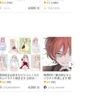
ラストタッチ！オプションでサイ
グッズなど様々な用途で使用可能
ラ、お急ぎ3日
5.0
(732)
5.0
(1083)
5.0
(2767)
ンなしやグッズ販売も◎
です◎
プション等～
4,000
7,000
ミハト
てまりまろ
らいふねこ
円
円
既存絵をお好きなビジュに！カス
商用OK！魅力的なキャラクター
Twitter等SN
タムイラスト描きます お好みの
イラスト作成します 配信、SN
ます 自分専用
元絵をビジュアルチェンジしてあ
S、動画用に！オリジナルイラス
ナルアイコン
5.0
(56)
5.0
(52)
4.9
(150)
なただけのイラストに！
トをお届け
4,000
5,000
ぴなpinartroom
よのま yonoma
ﾕｷﾑﾗﾁｬﾝ
円
円