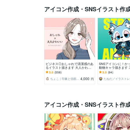
アイコン作成・SNSイラスト作
ビジネス◎おしゃれで清潔感のあ
SNSアイコンに！か
るイラスト描きます 大人かわい
動物キャラ描きます 
いアイコンで信頼度UP！インス
系！かっこかわいい
5.0
(558)
5.0
(94)
タ・ココナラ用に
成｜修正無制限
4,000
ちょこ｜印象と信頼を形にするアイコン職人
た
円
アイコン作成・SNSイラスト作