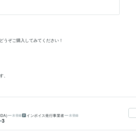
どうぞご購入してみてください！
す、
DA)
インボイス発行事業者
未登録
未登録
3
ー