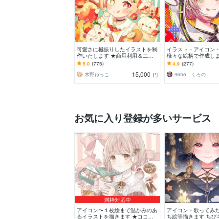
可愛さに極振りしたイラストを制
イラスト・アイコン
作いたします ★商用利用＆二次
様々な絵柄で作成しま
利用込み！ミニキャラは小物２点
可！似顔絵・ブログ
5.0
(775)
4.9
(277)
まで無料！★
動画配信サムネ等用
15,000
木野ねっこ
96no くろの
円
お気に入り登録が多いサービス
満枠対応中
アイコン〜１枚絵まで温かみのあ
アイコン・歌ってみた・
るイラストを描きます ★ココナ
ち絵等描きます ちび