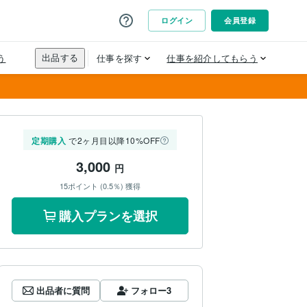
定期購入
で2ヶ月目以降10%OFF
3,000
円
15ポイント (0.5％) 獲得
購入プランを選択
出品者に質問
フォロー
3