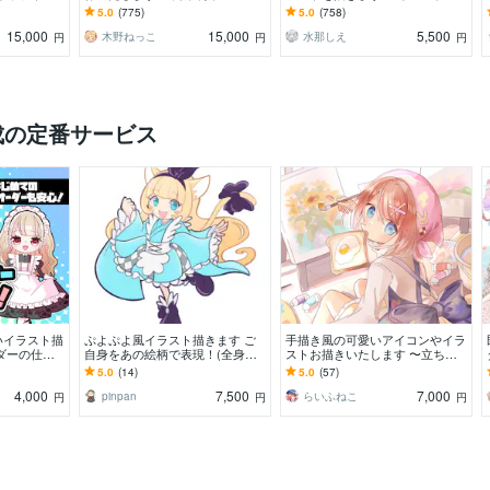
広く制作して
利用込み！ミニキャラは小物２点
のイラストも可能です◎ お気軽
5.0
(775)
5.0
(758)
まで無料！★
にご相談ください！
15,000
15,000
5,500
木野ねっこ
水那しえ
円
円
円
成の定番サービス
いイラスト描
ぷよぷよ風イラスト描きます ご
手描き風の可愛いアイコンやイラ
ダーの仕方
自身をあの絵柄で表現！(全身イ
ストお描きいたします 〜立ち絵
大歓迎！
ラスト)
やSD、動きのある一枚イラスト
5.0
(14)
5.0
(57)
など〜
4,000
7,500
7,000
pinpan
らいふねこ
円
円
円