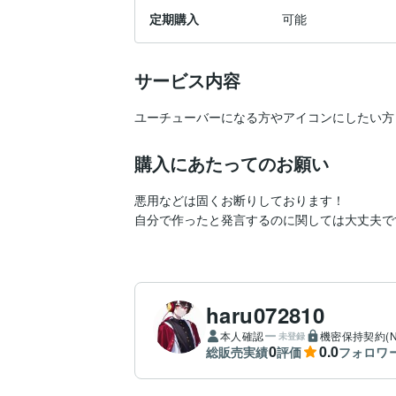
定期購入
可能
サービス内容
ユーチューバーになる方やアイコンにしたい方
購入にあたってのお願い
悪用などは固くお断りしております！

自分で作ったと発言するのに関しては大丈夫で
haru072810
本人確認
機密保持契約(N
未登録
0
0.0
総販売実績
評価
フォロワ