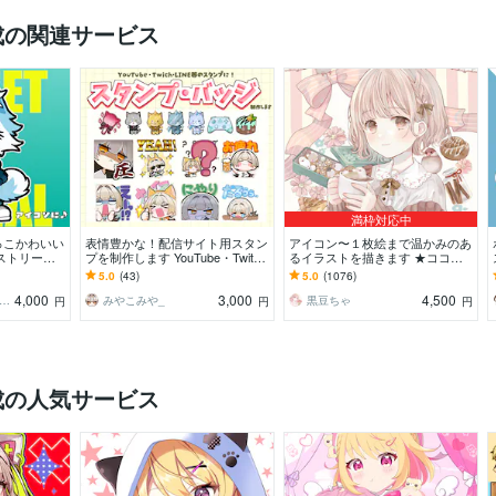
成の関連サービス
満枠対応中
っこかわいい
表情豊かな！配信サイト用スタン
アイコン〜１枚絵まで温かみのあ
ストリート
プを制作します YouTube・Twitc
るイラストを描きます ★ココナ
動物キャラ作
h・LINEスタンプにオススメ！
ラ自体が初めての方も、お気軽に
5.0
(43)
5.0
(1076)
ご相談ください♪★
4,000
3,000
4,500
ねだ／イラストレーター
みやこみや_
黒豆ちゃ
円
円
円
成の人気サービス