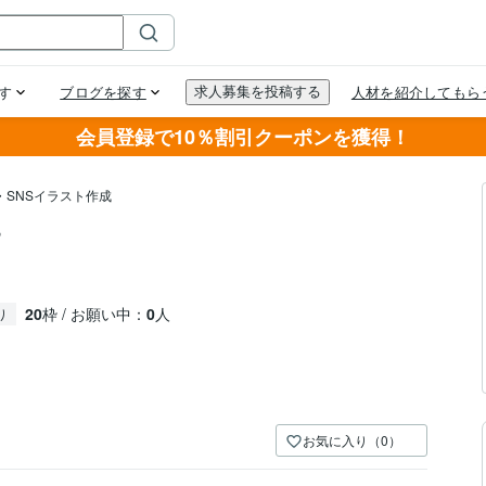
会員登録で10％割引クーポンを獲得！
・SNSイラスト作成
す
20
枠 / お願い中：
0
人
り
お気に入り（0）