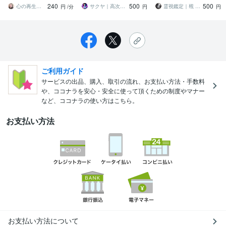
240
500
500
に影響してる？
たを願望成就へ導く霊視
霊視で整理し新しい一歩
心の再生セラピスト YASUKO
サクヤ｜高次元スピリット
霊視鑑定｜覡 Heun（ヘウン）
円
/分
円
円
を
ご利用ガイド
サービスの出品、購入、取引の流れ、お支払い方法・手数料
や、ココナラを安心・安全に使って頂くための制度やマナー
など、ココナラの使い方はこちら。
お支払い方法
お支払い方法について