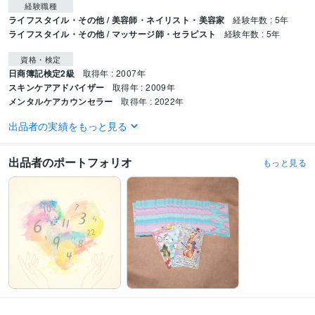
経験職種
ライフスタイル・その他 / 美容師・ネイリスト・美容家
経験年数 : 5年
ライフスタイル・その他 / マッサージ師・セラピスト
経験年数 : 5年
資格・検定
日商簿記検定2級
取得年 : 2007年
スキンケアアドバイザー
取得年 : 2009年
メンタルケアカウンセラー
取得年 : 2022年
出品者の実績をもっと見る
ビジネス・クリエイティブツール
Numbers:3年
Pages:3年
Lightroom:5年
CapCut:2年
VLLO:1年
Canva:1年
出品者のポートフォリオ
もっと見る
得意分野
占い
タロット×数秘術×四柱推命
悩み相談・カウンセリング
カウンセリング