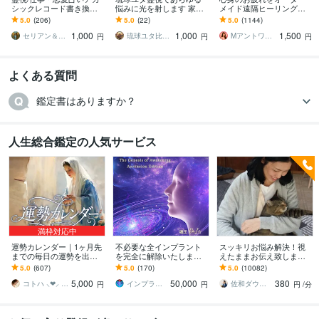
シックレコード書き換え
悩みに光を射します 家
メイド遠隔ヒーリングし
ます ご懐妊報告多数※恋愛
族・子宝・金運・人間関
ます お疲れが取れない、
5.0
(206)
5.0
(22)
5.0
(1144)
＊子宝＊不倫＊転職占い※
係・仕事運・恋愛などあ
スッキリしない❤基本即レ
1,000
1,000
1,500
人生全般
らゆる悩みを
スです❤
セリアン＆ソル中央太陽
琉球ユタ比嘉にらい
Mアントワネット＠駆け込み寺
円
円
円
よくある質問
鑑定書はありますか？
人生総合鑑定の人気サービス
満枠対応中
運勢カレンダー｜1ヶ月先
不必要な全インプラント
スッキリお悩み解決！視
までの毎日の運勢を出し
を完全に解除いたします
えたままお伝え致します
ます 30日×500字のおよそ
インプラント全解除創始
恋愛、結婚、人間関係、
5.0
(607)
5.0
(170)
5.0
(10082)
1万5千文字で細かく詳細
者 × 魂の解放・カルマ浄
仕事、人生、ペットの気
5,000
50,000
380
に記します
化・能力開花
持ち等◎祈願付き
コトハ ⸜❤︎⸝ 新サービス提供開始✨️
インプラント全解除創始者｜魂王DaI⭐︎
佐和ダウジング＆スピリットメンター
円
円
円
/分