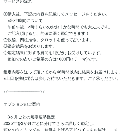
サービスの流れ

①購入後、下記の内容を記載してメッセージをください。

　※出生時間について

　午前午後、○時くらいのおおまかな時間でも大丈夫です。

　ご記入頂けると、的確に深く鑑定できます！

②数秘、四柱推命、タロットを使って占います。

③鑑定結果をお送りします。

④鑑定結果に対する質問を1度だけお受けしています。

　追加での占いご希望の方は1000円(1テーマ)です。

鑑定内容を送って頂いてから48時間以内に結果をお届けします。

※土日を挟む場合は少しお待ちいただきます、ご了承ください。

୨୧┈┈┈┈┈┈┈┈୨୧

オプションのご案内

・3ヶ月ごとの短期運勢鑑定

2025年を3か月ごとに分けてさらに詳しく鑑定し、

変化のタイミングや、運気を上げるアドバイスをお届けします。
