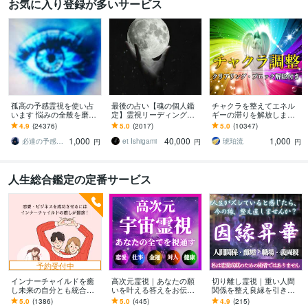
お気に入り登録が多いサービス
孤高の予感霊視を使い占
最後の占い【魂の個人鑑
チャクラを整えてエネル
います 悩みの全般を磨き
定】霊視リーディング承
ギーの滞りを解放します 7
上げ、研ぎ澄ました予感
ります 運命の地図を手
割超リピート！人生を変
4.9
(24376)
5.0
(2017)
5.0
(10347)
より霊視により導きます
に、輝く人生を創る｜魂
えたい人のエネルギー調
1,000
40,000
1,000
の全体像を紐解く鑑定
整
必達の予感霊視 渡邊 潤一
et Ishigami
琥珀流
円
円
円
人生総合鑑定の定番サービス
予約受付中
インナーチャイルドを癒
高次元霊視｜あなたの願
切り離し霊視｜重い人間
し未来の自分とも統合し
いを叶える答えをお伝え
関係を整え良縁を引き寄
ます 両親へのネガティブ
します 恋愛・仕事・金
せます もう終わらせた
5.0
(1386)
5.0
(445)
4.9
(215)
な感情が お金や人間関係
運・人間関係など｜あな
い。過去・執着・重荷を