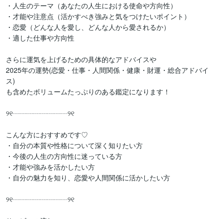
・人生のテーマ（あなたの人生における使命や方向性）

・才能や注意点（活かすべき強みと気をつけたいポイント）

・恋愛（どんな人を愛し、どんな人から愛されるか）

・適した仕事や方向性

さらに運気を上げるための具体的なアドバイスや

2025年の運勢(恋愛・仕事・人間関係・健康・財運・総合アドバイ
ス)

も含めたボリュームたっぷりのある鑑定になります！

୨୧┈┈┈┈┈┈┈┈୨୧

こんな方におすすめです♡

・自分の本質や性格について深く知りたい方

・今後の人生の方向性に迷っている方

・才能や強みを活かしたい方

・自分の魅力を知り、恋愛や人間関係に活かしたい方

୨୧┈┈┈┈┈┈┈┈୨୧
