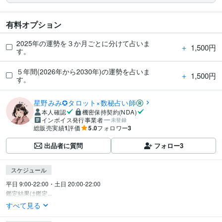
有料オプション
2025年の運勢を３か月ごとに分けて占いま
＋
1,500円
す。
５年間(2026年から2030年)の運勢を占いま
＋
1,500円
す。
星野みみ✪タロット×数秘占い師
本人確認
機密保持契約(NDA)
インボイス発行事業者
未登録
総販売実績
1
評価
5.0
フォロワー
3
出品者に質問
フォロー
3
スケジュール
平日 9:00-22:00・土日 20:00-22:00

鑑定結果は鑑定...
すべて見る