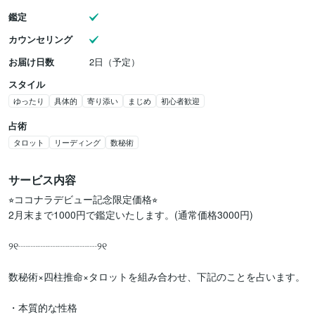
鑑定
カウンセリング
お届け日数
2日（予定）
スタイル
ゆったり
具体的
寄り添い
まじめ
初心者歓迎
占術
タロット
リーディング
数秘術
サービス内容
⭐︎ココナラデビュー記念限定価格⭐︎

2月末まで1000円で鑑定いたします。(通常価格3000円) 

୨୧┈┈┈┈┈┈┈┈୨୧

数秘術×四柱推命×タロットを組み合わせ、下記のことを占います。

・本質的な性格
