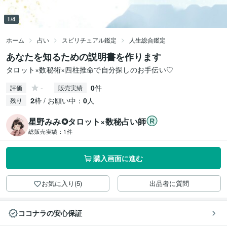
1/4
ホーム
占い
スピリチュアル鑑定
人生総合鑑定
あなたを知るための説明書を作ります
タロット×数秘術×四柱推命で自分探しのお手伝い♡
-
0
件
評価
販売実績
2
枠 / お願い中：
0
人
残り
星野みみ✪タロット×数秘占い師
総販売実績：
1件
購入画面に進む
お気に入り(5)
出品者に質問
ココナラの安心保証