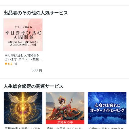
出品者のその他の人気サービス
幸せ呼び込む人間関係を
占います タロット×数秘で
見極める⭐︎大切にする人・
5.0
(1)
避けるべき人⭐︎
500
円
人生総合鑑定の関連サービス
満枠対応中
霊視/仕事＊恋愛占いアカ
琉球ユタ霊視であらゆる
心身のお疲れをオーダー