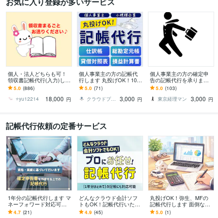
お気に入り登録が多いサービス
個人・法人どちらも可！
個人事業主の方の記帳代
個人事業主の方の確定申
領収書記帳代行(入力)しま
行します 丸投げOK！10年
告の記帳代行を承ります 1
す 弥生会計・freee・マネ
以上の経理経験者
0年以上の実務経験を生か
5.0
(886)
5.0
(71)
5.0
(103)
ーフォワード・エクセル
して皆様のニーズにお応
18,000
3,000
3,000
対応可！
えします
⭐️yu12214
クラウドプラス会計
東京経理マン
円
円
円
記帳代行依頼の定番サービス
1年分の記帳代行します マ
どんなクラウド会計ソフ
丸投げOK！弥生、MFの
ネーフォワード対応可
トもOK！記帳代行いたし
記帳代行します 面倒な記
能！他ソフトも条件付き
ます 副業、フリーランス
帳業務、すべてお任せく
4.7
(21)
4.9
(45)
5.0
(1)
で対応できます
の方！あなたに代わって
ださい。