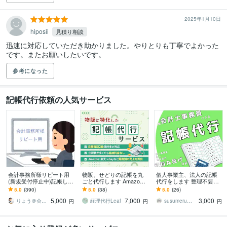
2025年1月10日
hiposii
見積り相談
迅速に対応していただき助かりました。やりとりも丁寧でよかった
です。またお願いしたいです。
参考になった
記帳代行依頼の人気サービス
会計事務所様リピート用
物販、せどりの記帳を丸
個人事業主、法人の記帳
(新規受付停止中)記帳しま
ごと代行します Amazo
代行をします 整理不要！
す freee・MF・弥生会計2
n、メルカリ、ebay等の売
資料は丸投げで大丈夫で
5.0
(390)
5.0
(38)
5.0
(26)
4～26で対応可
上正確にお出しします！
す！
5,000
7,000
3,000
りょう＠会計サポート（新規受付停止中）
経理代行Leaf
susumeru会計
円
円
円