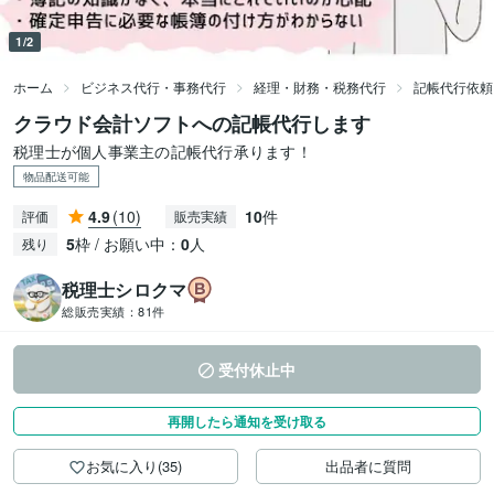
1/2
ホーム
ビジネス代行・事務代行
経理・財務・税務代行
記帳代行依頼
クラウド会計ソフトへの記帳代行します
税理士が個人事業主の記帳代行承ります！
物品配送可能
4.9
(10)
10
件
評価
販売実績
5
枠 / お願い中：
0
人
残り
税理士シロクマ
総販売実績：
81件
受付休止中
再開したら通知を受け取る
お気に入り(35)
出品者に質問