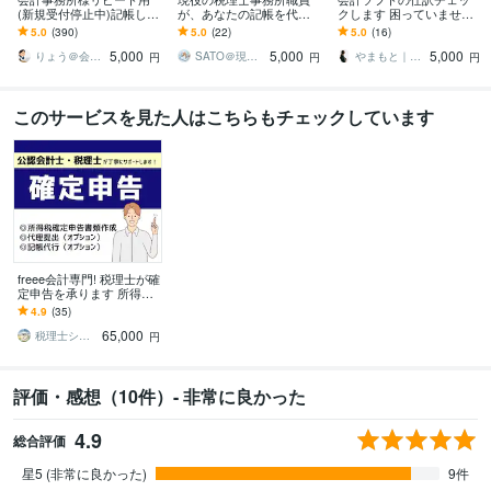
(新規受付停止中)記帳しま
が、あなたの記帳を代行
クします 困っていません
す freee・MF・弥生会計2
します 【freee認定アドバ
か？freee、MFなど入力分
5.0
(390)
5.0
(22)
5.0
(16)
4～26で対応可
イザー】フリー専門・100
の添削をします！
5,000
5,000
5,000
仕訳5千円！
りょう＠会計サポート（新規受付停止中）
SATO＠現役会計スタッフ
やまもと｜経理の仕組み構築家
円
円
円
このサービスを見た人はこちらもチェックしています
freee会計専門! 税理士が確
定申告を承ります 所得税
確定申告書の作成から提
4.9
(35)
出まで税理士が行いま
65,000
す！
税理士シロクマ
円
評価・感想（10件）- 非常に良かった
4.9
総合評価
星5 (非常に良かった)
9件