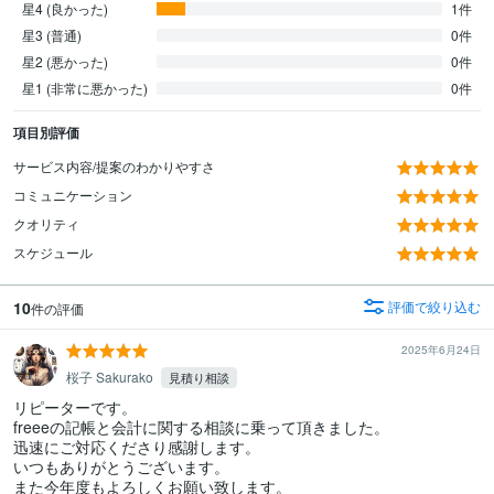
星4 (良かった)
1件
星3 (普通)
0件
星2 (悪かった)
0件
星1 (非常に悪かった)
0件
項目別評価
サービス内容/提案のわかりやすさ
コミュニケーション
クオリティ
スケジュール
10
評価で絞り込む
件の評価
2025年6月24日
桜子 Sakurako
見積り相談
リピーターです。

freeeの記帳と会計に関する相談に乗って頂きました。

迅速にご対応くださり感謝します。

いつもありがとうございます。

また今年度もよろしくお願い致します。