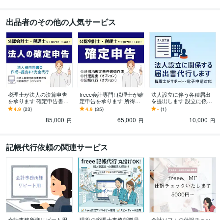
出品者のその他の人気サービス
税理士が法人の決算申告
freee会計専門! 税理士が確
法人設立に伴う各種届出
を承ります 確定申告書の
定申告を承ります 所得税
を提出します 設立に係る
作成から提出まで税理士
確定申告書の作成から提
届出一式をパッケージで
4.9
(23)
4.9
(35)
-
(1)
が行います！
出まで税理士が行いま
販売しております
85,000
65,000
10,000
す！
円
円
円
記帳代行依頼の関連サービス
会計事務所様リピート用
現役の税理士事務所職員
会計ソフトの仕訳チェッ