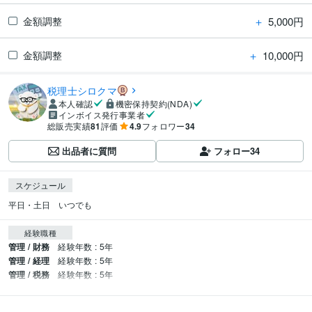
＋
5,000円
金額調整
＋
10,000円
金額調整
税理士シロクマ
本人確認
機密保持契約(NDA)
インボイス発行事業者
総販売実績
81
評価
4.9
フォロワー
34
出品者に質問
フォロー
34
スケジュール
平日・土日　いつでも
経験職種
管理 / 財務
経験年数 : 5年
管理 / 経理
経験年数 : 5年
管理 / 税務
経験年数 : 5年