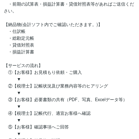
　・前期の試算表・損益計算書・貸借対照表等があればご送信くだ
さい。

【納品物(会計ソフト内でご確認いただきます。)】

　・仕訳帳

　・総勘定元帳

　・貸借対照表

　・損益計算書

【サービスの流れ】

　①【お客様】お見積もり依頼・ご購入

　　　▼

　②【税理士】記帳状況及び業務内容等のヒアリング

　　　▼

　③【お客様】必要書類の共有（PDF、写真、Excelデータ等）

　　　▼

　④【税理士】記帳代行、適宜お客様へ確認

　　　▼　　

　⑤【お客様】確認事項へご回答

　　　▼
