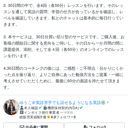
2. 30日間の中で、全4回（各50分）レッスンを行います。そのレッ
スンを通して英語の質問、学習の仕方が合っているかを確認し、レ
ベルを確認していきます。私とのチャットは基本的に毎日行ってい
きます。

3. 本サービスは、30日分買い切り型のサービスです。ご購入後、お
客様の開始日に関する意向をご伺いし、その日から一か月間の間に
課題提供、添削、そして全４回（各50分）のオンラインでのレッス
ンを行います。

4.30日間のコーチングの後には、ご感想・ご不明点・分かりにくか
った点を振り返り、よりご自身にあった勉強方法をご提案・一緒に
考えさせていただくために、最後に60分の面談を持たせて頂きま
す。
ゆうこ＠英語苦手でも話せるようになる英語
本人確認
機密保持契約(NDA)
インボイス発行事業者
未登録
総販売実績
5
評価
4.0
フォロワー
3
出品者に質問
フォロー
3