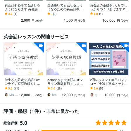
英会話初心者でも話せる
英語嫌いでも話せるよう
英会話の基礎を3カ月でし
ようになります 英会話レ
になるための英会話教え
っかりつくりあげます 20
ッスン（90分）つきコー
ます 1月間のコーチング限
0分のレッスン+アウトプ
3.0
(1)
-
(2)
5.0
(1)
チングで英語と勉強方法
定2名で月1500円の買い切
ット練習教材+リスニング
2,000
1,500
100,000
を学ぶ
り(残0)
教材
円
/90分
円
/60分
円
/90分
英会話レッスンの関連サービス
学生さん限定☆英語のオ
Kotappさま☆英語のオン
2回レッスン＋毎日のフォ
ンライン家庭教師をしま
ライン家庭教師をします
ローで600を達成させます
す 講師歴13年・海外大卒
講師歴13年・海外大卒の
【伴走型】あなた専用カ
5.0
(11)
5.0
(28)
5.0
(52)
の講師が楽しく丁寧に教
講師が楽しく丁寧に教え
リキュラム × 伴走で挫折
12,000
12,000
10,000
えます！
ます！
させません！
Mia 英会話講師
Mia 英会話講師
あなた専門のTOEIC講師☆しんじ
円
/50分
円
/30分
円
/30分
評価・感想（1件）- 非常に良かった
5.0
総合評価