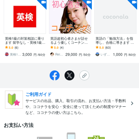
英検1級の対策相談に乗り
英語超初心者さまが話せ
英語の「勉強方法」を指
ます 留学なし・英検1級逆
るよう優しくコーチング
導し、合格に導きます 学
転合格者による課題分
します 生活スタイルでカ
生対象) 高校・大学受験や
5.0
(6)
5.0
(4)
5.0
(63)
析、対策
スタマイズ！伝わる英語
英検TOEICなど資格試験
3,000
29,000
1,000
を作っていきましょう！
まで
英検1級翻訳家
Reina k
いずみ オンライン英語
円
/60分
円
/50分
円
/60分
ご利用ガイド
サービスの出品、購入、取引の流れ、お支払い方法・手数料
や、ココナラを安心・安全に使って頂くための制度やマナー
など、ココナラの使い方はこちら。
お支払い方法