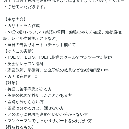
方でも自分で勉強を進められるようになる」ようしっかりとサポー
トさせていただきます。

【主な内容】

・カリキュラム作成

・50分×週1レッスン（英語の質問、勉強のやり方確認、進捗度確
認、レベル度確認テストなど）

・毎日の自習サポート（チャット欄にて）

【ゆうこの実績】

・TOEIC、IELTS、TOEFL指導スクールでマンツーマン講師

・英会話レッスン講師

・家庭教師、塾講師、公立学校の教員など含め講師歴10年

・カナダ在住6年目

【対象】

・英語に苦手意識がある方

・英語の勉強で挫折したことがある方

・基礎が分からない方

・基礎は分かるけど、話せない方

・どのように勉強を進めていいか分からない方

・マンツーマンでしっかりサポートを受けたい方

【得られるもの】
