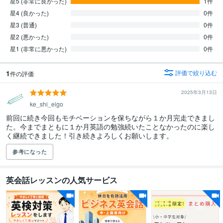
星5 (非常に良かった)
1件
星4 (良かった)
0件
星3 (普通)
0件
星2 (悪かった)
0件
星1 (非常に悪かった)
0件
1
評価で絞り込む
件の評価
2025年3月13日
ke_shi_eigo
前回に続き今回もモチベーションを保ちながら１か月完走できまし
た。今までまともに１か月英語の勉強続いたことなかったのに楽し
く継続できました！引き続きよろしくお願いします。
参考になった
英会話レッスンの人気サービス