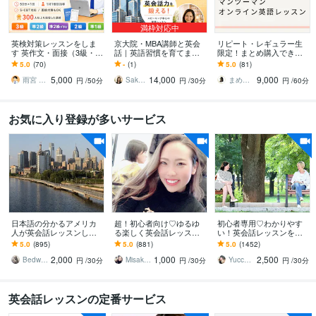
満枠対応中
英検対策レッスンをしま
京大院・MBA講師と英会
リピート・レギュラー生
す 英作文・面接（3級・準
話｜英語習慣を育てます
限定！まとめ購入できま
2級・2級・準1級）・S-C
米国高卒・京大院・MB
す ☆小・中学生対象マン
5.0
(70)
-
(1)
5.0
(81)
BTも対応
A・TOEIC985講師とビジ
ツーマン英語レッスン3回
5,000
14,000
9,000
ネス英語
分以上購入可能☆
雨宮 大和｜英語の家庭教師／個別指導
Sakura｜休日ビジネス英会話
まめみぃ｜米在住歴12年の英語講師
円
/50分
円
/30分
円
/60分
お気に入り登録が多いサービス
日本語の分かるアメリカ
超！初心者向け♡ゆるゆ
初心者専用♡わかりやす
人が英会話レッスンしま
る楽しく英会話レッスン
い！英会話レッスンをし
す アメリカ出身でTEFL有
します あなたのペースで
ます 英会話の約8割は中学
5.0
(895)
5.0
(881)
5.0
(1452)
資格者が生きた英語を教
ゆるゆる英会話レッスン
英語！ゲーム感覚のメソ
2,000
1,000
2,500
えますよ
♡
ッドで楽しく上達♪
Bedwards13
Misaki_ Michelle
Yucca（ゆっか）
円
/30分
円
/30分
円
/30分
英会話レッスンの定番サービス