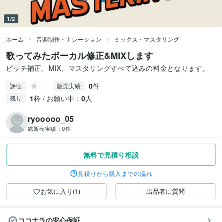
1/2
ホーム
音楽制作・ナレーション
ミックス・マスタリング
歌ってみたボーカル修正&MIXします
ピッチ補正、MIX、マスタリングすべて込みの料金となります。
-
0
件
評価
販売実績
1
枠 / お願い中：
0
人
残り
ryooooo_05
総販売実績：
0件
無料で見積り相談
見積りから購入までの流れ
お気に入り(1)
出品者に質問
ココナラの安心保証