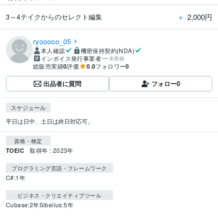
＋
2,000円
3～4テイクからのセレクト編集
ryooooo_05
本人確認
機密保持契約(NDA)
インボイス発行事業者
未登録
総販売実績
0
評価
0.0
フォロワー
0
出品者に質問
フォロー
0
スケジュール
平日は日中、土日は終日対応可。
資格・検定
TOEIC
取得年 : 2023年
プログラミング言語・フレームワーク
C#:1年
ビジネス・クリエイティブツール
Cubase:2年
Sibelius:5年