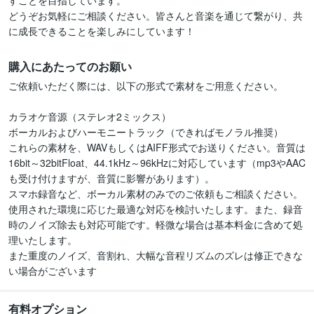
すことを目指しています。

どうぞお気軽にご相談ください。皆さんと音楽を通じて繋がり、共
購入にあたってのお願い
ご依頼いただく際には、以下の形式で素材をご用意ください。

カラオケ音源（ステレオ2ミックス）

ボーカルおよびハーモニートラック（できればモノラル推奨）

これらの素材を、WAVもしくはAIFF形式でお送りください。音質は
16bit～32bitFloat、44.1kHz～96kHzに対応しています（mp3やAAC
も受け付けますが、音質に影響があります）。

スマホ録音など、ボーカル素材のみでのご依頼もご相談ください。
使用された環境に応じた最適な対応を検討いたします。また、録音
時のノイズ除去も対応可能です。軽微な場合は基本料金に含めて処
理いたします。

また重度のノイズ、音割れ、大幅な音程リズムのズレは修正できな
有料オプション