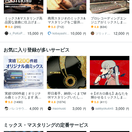
ミックス&マスタリング高
商用スタジオのミックス&
プロレコーディングエン
品質な楽曲に仕上げます
マスタリングをご提供し
ジニアがミックスします
★ 基本作業全て込み！ト
ます 業界20年の経験があ
繊細かつ大胆に、そして
5.0
(255)
5.0
(712)
4.9
(634)
ラック数制限なし★
る現役エンジニアが幅広
エモーショナルなサウン
15,000
10,000
12,000
いジャンルに対応！
ドをお届けします
x_PoKoPen_x
kobayashi48
ソリッドサウンド
円
円
円
お気に入り登録が多いサービス
実績1200件超｜オリジナ
即日着手。納得いくまでM
o【ボカロ曲も】あなたを
ル曲ミックスします 高評
IXマスタリングいたしま
輝かせるミックスします y
価多数・マスタリング込
す 実績1000件突破。修正
outubeに歌をアップした
5.0
(1490)
4.9
(1074)
5.0
(411)
で納品
無制限。高品質な音を最
い活動者様必見！格安高
4,000
3,000
3,000
速で。
音質
パレコサウンド
maomusic
sakkyoku645
円
円
円
ミックス・マスタリングの定番サービス