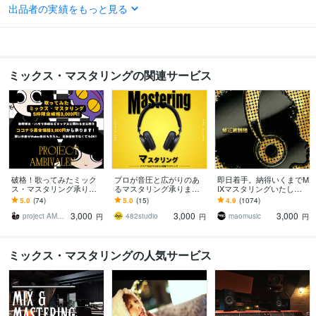
その他ツール
出品者の実績をもっと見る
unity:1年
得意分野
音楽制作・ナレーション
編曲
ミックス、マスタリング
ミックス・マスタリングの関連サービス
音楽
語学力
英語
日常会話レベル
破格！歌ってみたミック
プロが音圧と広がりのあ
即日着手。納得いくまでM
ス・マスタリング承りま
るマスタリング承ります
IXマスタリングいたしま
す 5名様限定価格でのご提
アルバム制作に向けて同
す 実績1000件突破。修正
5.0
(74)
5.0
(15)
4.9
(1074)
供です！この機会に是非
じ処理でマスタリングが
無制限。高品質な音を最
3,000
3,000
3,000
お試しください！
したい方も是非
速で。
project AMBIVALENCE
482studio
maomusic
円
円
円
ミックス・マスタリングの人気サービス