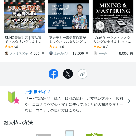
SUNO音源対応｜高品質
アカデミー賞受賞作家が
プロがミックス・マスタ
でマスタリングします SU
ミックスマスタリング承
リングを承ります ＜トラ
NOで書き出した音源を5
ります キャリア10年以
ック数、修正回数無制限
5.0
(2)
5.0
(18)
5.0
(30)
曲4500円でクオリティア
上、約400曲以上のミック
の特別プラン＞
4,500
17,000
48,000
ップ！
ス提供有
タケオスズキ
永井カイル
swaying needles
円
円
円
ご利用ガイド
サービスの出品、購入、取引の流れ、お支払い方法・手数料
や、ココナラを安心・安全に使って頂くための制度やマナー
など、ココナラの使い方はこちら。
お支払い方法