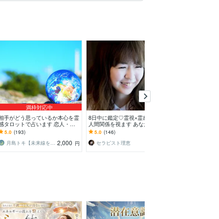
満枠対応中
相手がどう思っているか本心を霊
8日中に鑑定♡霊視×霊感タロット
お子さんの【受
感タロットで占います 恋人・片
人間関係を視ます あなたの人間
道筋を詳しく占
思いの相手・職場・子供・家族・
関係を深く視ていきます♡
の未来を照らす
5.0
(193)
5.0
(146)
5.0
(103)
友人どなたでも視れます
盤
2,000
1,500
月島トキ【未来線を読み解く占い師】
セラピスト理恵
円
円