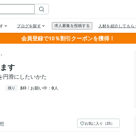
会員登録で10％割引クーポンを獲得！
い
します
を円滑にしたいかた
3
枠 / お願い中：
0
人
残り
想
お気に入り（25）