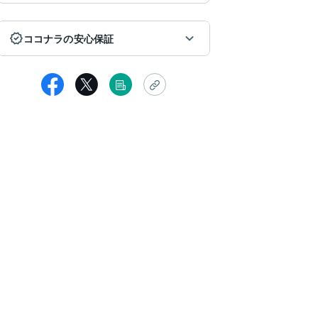
ココナラの安心保証
k487
のたびも、大変ありがとうございました。
れからの良い未来に期待しようと思います。