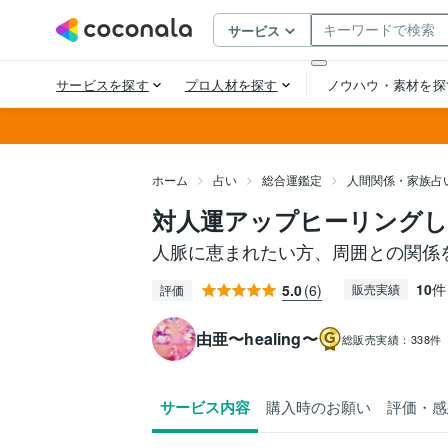
ホーム
占い
総合運鑑定
人間関係・家族占
対人運アップヒーリング
人脈に恵まれたい方、周囲との関係
10
件
5.0
(6)
販売実績
評価
由亜〜healing〜
総販売実績：
338件
サービス内容
購入時のお願い
評価・感