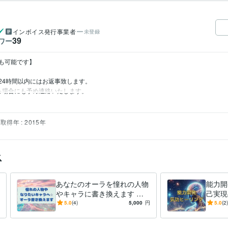
インボイス発行事業者
未登録
39
ワー
も可能です】

4時間以内にはお返事致します。

る場合にも予め連絡いたします。
取得年 : 2015年
ス
あなたのオーラを憧れの人物
能力開
やキャラに書き換えます 憧
己実現
れの芸能人や好きなキャラの
分の好
5.0
(4)
5,000
円
5.0
(2)
オーラをコピーして纏わせま
飛躍し
す！！
い方へ