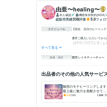
由亜〜healing〜
本人確認
機密保持契約(NDA)
338
5.0
総販売実績
評価
フォロ
スケジュール
【現在、当日のヒーリング
通常ご購入いただいてから2
※諸事情で対応等が遅くな
すべて見る
認定レイキティーチャー
資格・検定
出品者のその他の人気サービ
魅惑のモテヒーリングします
最上級に魅力を覚醒させて多
くの人から愛されるあなた
5.0
(190)
1,500
円
へ！