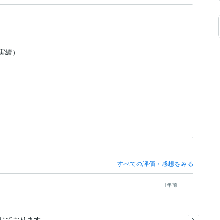
（実績）
すべての評価・感想をみる
1年前
こ
じております。
こ