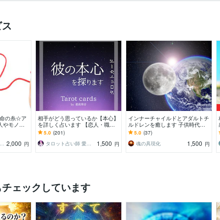
ビス
運命の糸☆ア
相手がどう思っているか【本心】
インナーチャイルドとアダルトチ
人やモノな
を詳しく占います 【恋人・職
ルドレンを癒します 子供時代の
いに役立ちま
場・子供・家族・友人】のどなた
家庭環境からのネガティブ面をヒ
5.0
(201)
5.0
(37)
でも占います。
ーリングで満たし更生
2,000
1,500
1,500
ealing ai EXプランナー
タロット占い師 愛莉 華音
魂の具現化
円
円
円
もチェックしています