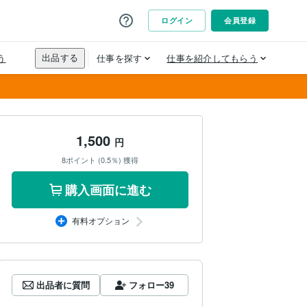
1,500
円
8ポイント (0.5％) 獲得
購入画面に進む
有料オプション
出品者に質問
フォロー
39