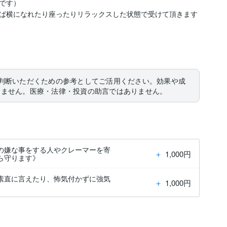
す）

ば横になれたり座ったりリラックスした状態で受けて頂きます
判断いただくための参考としてご活用ください。効果や成
りません。医療・法律・投資の助言ではありません。
の嫌な事をする人やクレーマーを寄
＋
1,000円
ら守ります》
素直に言えたり、怖気付かずに強気
＋
1,000円