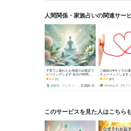
人間関係・家族占いの関連サー
子育てに疲れたお母様のみ限定で
ご縁結び♥モイラの
ヒーリングします 自分の時間が
チューメントします 
ない、忙しくてイライラ、そんな
どの縁結びのお手伝
5.0
(1)
5.0
(37)
あなたを癒します
す。
2,000
紫陽花（アジサイ）ヒーリング
H
円
このサービスを見た人はこちら