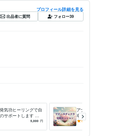
プロフィール詳細を見る
出品者に質問
フォロー
39
発気功ヒーリングで自
アナハタチャクラを活性化し
のサポートします 自
幸運引寄せ体質にします ア
きな能力を高めて人生
チューメントを行い、初回は
5,000
円
5.0
(2)
8,000
円
たい、才能を伸ばした
秘伝のセルフ強化の方法教え
ます