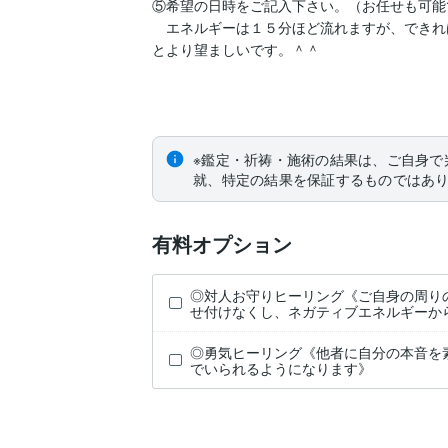
⑤希望の日時をご記入下さい。（お任せも可能で
　エネルギーは１５分ほど流れますが、できれ
とより望ましいです。＾＾

※鑑定・祈祷・施術の結果は、ご自身で
就、特定の結果を保証するものではあ
有料オプション
◎対人お守りヒーリング《ご自身の周り
せ付けなくし、ネガティブエネルギーか
◎勇気ヒーリング《他者に自分の本音を
でいられるようになります》