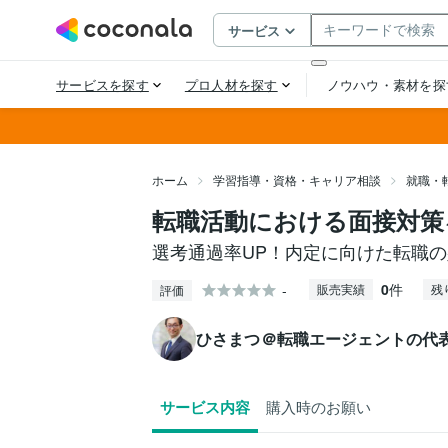
ホーム
学習指導・資格・キャリア相談
就職・
転職活動における面接対策
選考通過率UP！内定に向けた転職
0
件
-
販売実績
残
評価
ひさまつ＠転職エージェントの代
サービス内容
購入時のお願い