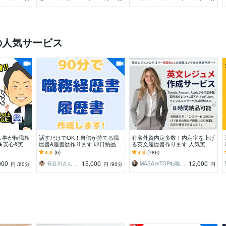
の人気サービス
人事が転職相
話すだけでOK！自信が持てる職
有名外資内定多数！内定率を上げ
★安心&実績
歴書&履書歴作ります 即日納品
る英文履歴書作ります 人気実績N
談は無制限｜
可！年間300名を成功に導く現役
o.1、有名人も御用達ワンランク
4.8
(6)
4.8
(786)
エージェントが作成！
上の英文レジュメ！
000
15,000
12,000
長谷川さん（はせがわさん）
MASA＠TOP転職プロフェッショナル
円
/60分
円
/90分
円