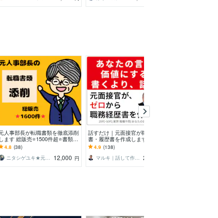
元人事部長が転職書類を徹底添削
話すだけ｜元面接官が職務経歴
将来のキャリア
します 総販売⭐1500件超⭐書類通
書・履歴書を作成します あなた
ビューから解消
過続々！採用責任者視点の的確添
の経験が「採用される言葉」に変
姿を描いて実現
4.8
(38)
4.9
(138)
5.0
(27)
削
わる、白紙でもOK
貫で伴走します
12,000
22,000
ニタシゲユキ★元人事部長の就活・転職支援
マルキ｜話して作る職務経歴書｜ストキャリ
目加多龍_転職／キャリアコンサルタント
円
円