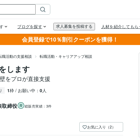
会員登録で10％割引クーポンを獲得！
転職活動の支援相談
転職活動・キャリアアップ相談
をします
の壁をプロが直接支援
1
枠 / お願い中：
0
人
り
表取締役
総販売実績：
3件
お気に入り（2）