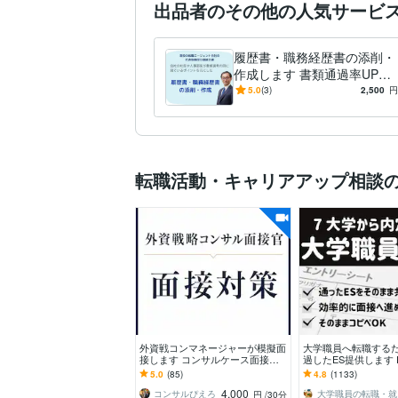
出品者のその他の人気サービ
履歴書・職務経歴書の添削・
作成します 書類通過率UP！
内定に向けた転職の壁をプロ
5.0
(3)
2,500
円
が直接支援
転職活動・キャリアアップ相談
外資戦コンマネージャーが模擬面
大学職員へ転職する
接します コンサルケース面接対
過したES提供します 
策@外資戦コンマネージャー＆面
リーシート)通過が大
5.0
(85)
4.8
(1133)
接官
転職活動のカギ！
4,000
コンサルぴえろ
大学
円
/30分