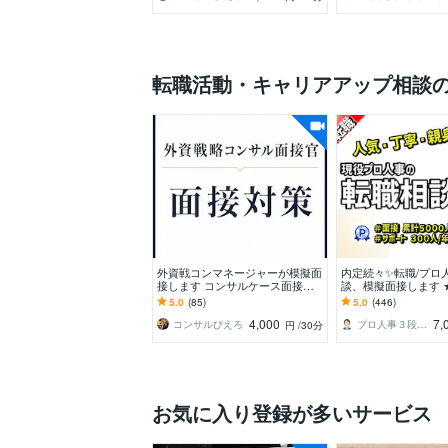
転職活動・キャリアアップ相談
外資戦コンマネージャーが模擬面
内定続々✨転職/プロ
接します コンサルケース面接対
談、模擬面接します 
策@外資戦コンマネージャー＆面
プラチナ★質問や相
5.0
(85)
5.0
(446)
接官
面接練習もOK！
4,000
7,
コンサルぴえろ
プロ人事３段 さとう
円
/30分
お気に入り登録が多いサービス