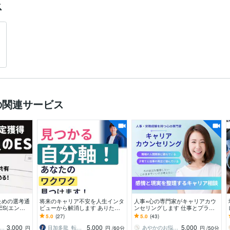
ス
の関連サービス
ための選考通
将来のキャリア不安を人生インタ
人事×心の専門家がキャリアカウ
ES(エント
ビューから解消します ありたい
ンセリングします 仕事とプライ
学職員への
姿を描いて実現に至るまで一気通
ベート・感情を整えて、次の判断
5.0
(27)
5.0
(43)
貫で伴走します
軸を明確にします
3,000
5,000
5,000
職員の転職・就活フクロウES面接対策
目加多龍_転職／キャリアコンサルタント
あやかのお悩み相談室
円
円
/60分
円
/50分