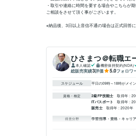
・取引や連絡に時間を要する場合やこちらが期
ご相談をさせて頂く事がございます。

※納品後、3日以上音信不通の場合は正式回答
ひさまつ＠転職エ
本人確認
機密保持契約(NDA)
3
5.0
総販売実績
評価
フォロワ
スケジュール
平日の09時～18時がメ
2級FP技能士
取得年 : 2
資格・検定
ITパスポート
取得年 : 2
販売士
取得年 : 2020年
学習指導・資格・キャリ
得意分野