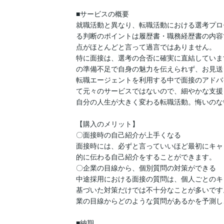
■サービスの概要

就職活動と異なり、転職活動における選考プロ
る判断のポイントは履歴書・職務経歴書の内容
点がほとんどと言って過言ではありません。

特に面接は、選考の合否に確実に直結していま
の準備不足で自身の魅力を伝えられず、お見送
転職エージェントを利用する中で面接のアドバ
て元々のサービスではないので、細やかな支援
自分の人生が大きく変わる転職活動。悔いのな
【購入のメリット】

〇面接時の自己紹介が上手くなる

面接時には、必ずと言っていいほど最初にキャ
的に伝わる自己紹介をすることができます。

〇企業の目線から、個別質問の対策ができる

中途採用における面接の質問は、個人ごとのキ
基づいた対策だけでは不十分なことが多いです
業の目線からどのような質問があるかを予測し
■納期
