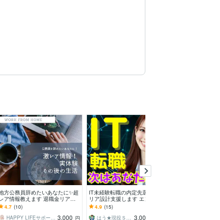
地方公務員辞めたいあなたに✨超
IT未経験転職の内定先選びとキャ
民間→市役所|
レア情報教えます 退職金リアル
リア設計支援します エンジニ
転職の相談に乗
金額⭐️今からやるべき万全対策！
ア、デザイナー未経験者が後悔・
所の仕事・制度
4.7
(10)
4.9
(15)
5.0
(1)
実体験情報✨
失敗しないよう道案内！
でも解説します
3,000
3,000
HAPPY LIFEサポーター❤️ぽぽ
はう★現役ＳＥ・電子書籍の表紙デザイナー
市役所への転職サポート（一社
円
円
/90分