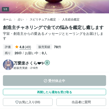
1/1
ホーム
占い
スピリチュアル鑑定
人生総合鑑定
創造主チャネリングで全ての悩みを鑑定し癒します
宇宙・創造主からの愛あるメッセージとヒーリングをお届けしま
す
4.8
(49)
78
件
評価
販売実績
20
枠 / お願い中：
0
人
残り
万愛楽さくら❤️✨
総販売実績：
216件
受付休止中
再開したら通知を受け取る
お気に入り(33)
出品者に質問