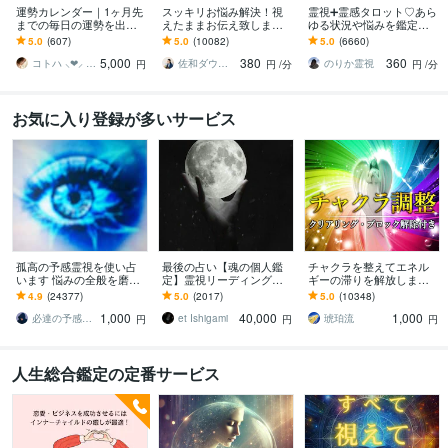
運勢カレンダー｜1ヶ月先
スッキリお悩み解決！視
霊視➕霊感タロット♡あら
までの毎日の運勢を出し
えたままお伝え致します
ゆる状況や悩みを鑑定し
ます 30日×500字のおよそ
恋愛、結婚、人間関係、
ます 霊能家系末裔 |プロ占
5.0
(607)
5.0
(10082)
5.0
(6660)
1万5千文字で細かく詳細
仕事、人生、ペットの気
い師歴16年| 気持ちや未来
5,000
380
360
に記します
持ち等◎祈願付き
を伝えます
コトハ ⸜❤︎⸝ 新サービス提供開始✨️
佐和ダウジング＆スピリットメンター
のりか霊視
円
円
/分
円
/分
お気に入り登録が多いサービス
孤高の予感霊視を使い占
最後の占い【魂の個人鑑
チャクラを整えてエネル
います 悩みの全般を磨き
定】霊視リーディング承
ギーの滞りを解放します 7
上げ、研ぎ澄ました予感
ります 運命の地図を手
割超リピート！人生を変
4.9
(24377)
5.0
(2017)
5.0
(10348)
より霊視により導きます
に、輝く人生を創る｜魂
えたい人のエネルギー調
1,000
40,000
1,000
の全体像を紐解く鑑定
整
必達の予感霊視 渡邊 潤一
et Ishigami
琥珀流
円
円
円
人生総合鑑定の定番サービス