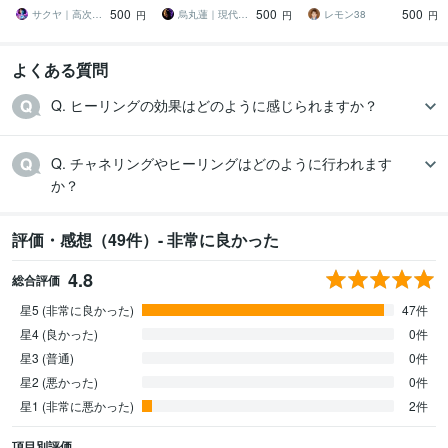
運・人間関係など｜あな
り、あなたが望む現実を
前の不安をやわらげ今の
500
500
500
たを願望成就へ導く霊視
手にする
流れを整える
サクヤ｜高次元スピリット
烏丸蓮｜現代の陰陽師
レモン38
円
円
円
よくある質問
Q. ヒーリングの効果はどのように感じられますか？
Q. チャネリングやヒーリングはどのように行われます
か？
評価・感想（49件）- 非常に良かった
4.8
総合評価
星5 (非常に良かった)
47件
星4 (良かった)
0件
星3 (普通)
0件
星2 (悪かった)
0件
星1 (非常に悪かった)
2件
項目別評価