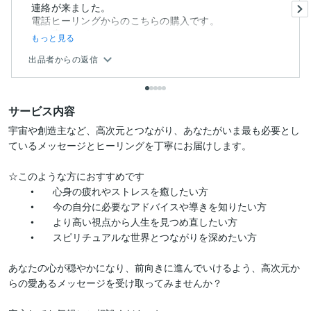
連絡が来ました。
電話ヒーリングからのこちらの購入です。
この度もとて...
もっと見る
出品者からの返信
サービス内容
宇宙や創造主など、高次元とつながり、あなたがいま最も必要とし
ているメッセージとヒーリングを丁寧にお届けします。

☆このような方におすすめです

	•	心身の疲れやストレスを癒したい方

	•	今の自分に必要なアドバイスや導きを知りたい方

	•	より高い視点から人生を見つめ直したい方

	•	スピリチュアルな世界とつながりを深めたい方

あなたの心が穏やかになり、前向きに進んでいけるよう、高次元か
らの愛あるメッセージを受け取ってみませんか？
