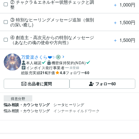
② チャクラ＆エネルギー状態チェックと調
＋
1,000円
整
③ 特別なヒーリングメッセージ追加（個別
＋
1,500円
の深い癒し)
④ 創造主・高次元からの特別なメッセージ
＋
1,500円
（あなたの魂の使命や方向性）
万愛楽さくら❤️✨
本人確認
機密保持契約(NDA)
インボイス発行事業者
未登録
総販売実績
216
評価
4.8
フォロワー
60
出品者に質問
フォロー
60
得意分野
悩み相談・カウンセリング
シータヒーリング
悩み相談・カウンセリング
インナーチャイルドワーク