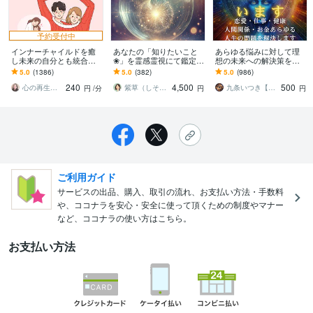
予約受付中
インナーチャイルドを癒
あなたの「知りたいこと
あらゆる悩みに対して理
し未来の自分とも統合し
❀」を霊感霊視にて鑑定し
想の未来への解決策を授
ます 両親へのネガティブ
ます あなたの笑顔を取り
けます 人生が上手くいか
5.0
(1386)
5.0
(382)
5.0
(986)
な感情が お金や人間関係
戻すために、今知りたい
ないと悩んでいる人に未
240
4,500
500
に影響してる？
ことを霊視透視します
来を好転させる魂の導き
心の再生セラピスト YASUKO
紫草（しそう）❀真実の霊感霊視・透視鑑定
九条いつき【高次元宇宙霊視師】
円
/分
円
円
ご利用ガイド
サービスの出品、購入、取引の流れ、お支払い方法・手数料
や、ココナラを安心・安全に使って頂くための制度やマナー
など、ココナラの使い方はこちら。
お支払い方法