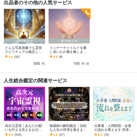
出品者のその他の人気サービス
受付休止中
受付休止中
どんな写真画像でも霊視
インナーチャイルドを癒
スピリチュアル鑑定しま
し深い心の傷を癒します
す その物や場所にこめら
潜在意識のシステムのバ
4.9
(32)
5.0
(6)
れたエネルギー、その人
グを取り除き貴方の人生
500
100
相手相を鑑定
を変えます
円
円
/分
人生総合鑑定の関連サービス
高次元霊視｜あなたの願
陰陽師の解剖鑑定｜深刻
仕事運・人間関係・金運
いを叶える答えをお伝え
な人生の停滞を暴きます
の流れを整えます 停滞
します 恋愛・仕事・金
不条理な現状を断ち切
感、職場の疲れチャンス
5.0
(445)
4.9
(37)
5.0
(76)