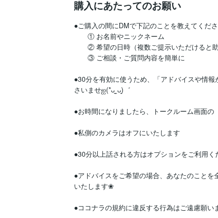
購入にあたってのお願い
●ご購入の間にDMで下記のことを教えてください
　　① お名前やニックネーム

　　② 希望の日時（複数ご提示いただけると助
　　③ ご相談・ご質問内容を簡単に

●30分を有効に使うため、「アドバイスや情
さいませஐ(*ᴗ͈ˬᴗ͈)゛

●お時間になりましたら、トークルーム画面の
●私側のカメラはオフにいたします

●30分以上話される方はオプションをご利用ください(*
●アドバイスをご希望の場合、あなたのことを
いたします❀

●ココナラの規約に違反する行為はご遠慮願いま