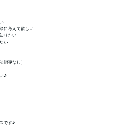


緒に考えて欲しい

知りたい

たい

法指導なし）

♪

です♪
