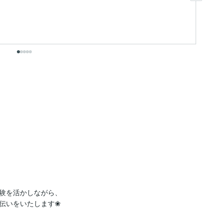
ま
言
も
出
験を活かしながら、

伝いをいたします❀
