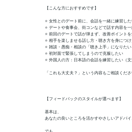
【こんな方におすすめです】

⭐ 女性とのデート前に、会話を一緒に練習したい
⭐ デートや食事会、街コンなどで話す内容を一
⭐ 前回のデートで話が弾まず、改善ポイントを
⭐ 相手を楽しませる話し方・聴き方を身につけ
⭐ 雑談・愚痴・相談の「聴き上手」になりたい

⭐ 初対面で緊張してしまうので克服したい

⭐ 外国人の方：日本語の会話を練習したい（文
「これも大丈夫？」という内容もご相談ください
【フィードバックのスタイルが選べます】

基本は、

あなたの良いところを活かすやさしいアドバイス
でも、
