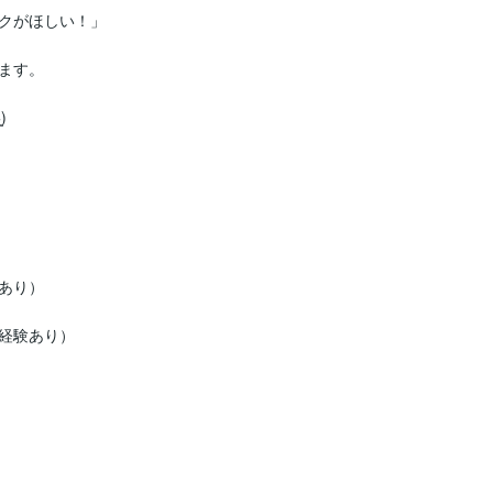
クがほしい！」

す。



り）

経験あり）
