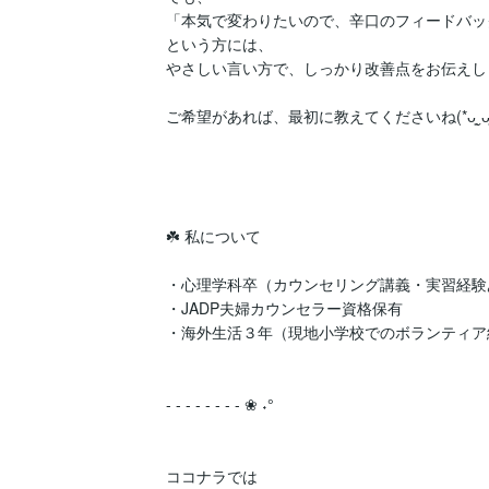
「本気で変わりたいので、辛口のフィードバッ
という方には、

やさしい言い方で、しっかり改善点をお伝えしま
ご希望があれば、最初に教えてくださいね(*ᴗ͈ˬᴗ͈)
☘️ 私について

・心理学科卒（カウンセリング講義・実習経験あ
・JADP夫婦カウンセラー資格保有

・海外生活３年（現地小学校でのボランティア
- - - - - - - - ❀ ˖°　

ココナラでは
