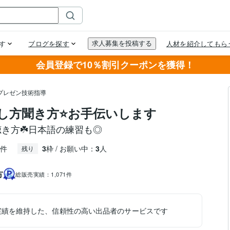
会員登録で10％割引クーポンを獲得！
プレゼン技術指導
し方聞き方⭐お手伝いします
聴き方☘️日本語の練習も◎
件
3
枠 / お願い中：
3
人
残り
方
総販売実績：
1,071件
実績を維持した、信頼性の高い出品者のサービスです