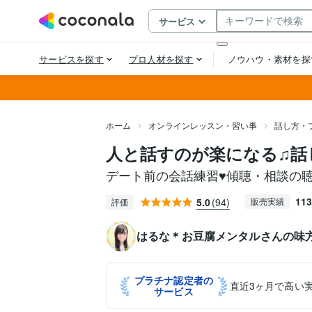
ホーム
オンラインレッスン・習い事
話し方・
人と話すのが楽になる♫話
デート前の会話練習♥️傾聴・相談の
113
5.0
(94)
販売実績
評価
はるな＊お豆腐メンタルさんの味
プラチナ認定者の
直近3ヶ月で高い
サービス