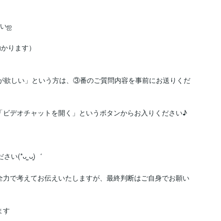
ஐ　

かります）

報が欲しい」という方は、③番のご質問内容を事前にお送りくだ
「ビデオチャットを開く」というボタンからお入りください♪

ᴗ͈ˬᴗ͈)゛

全力で考えてお伝えいたしますが、最終判断はご自身でお願い
す
