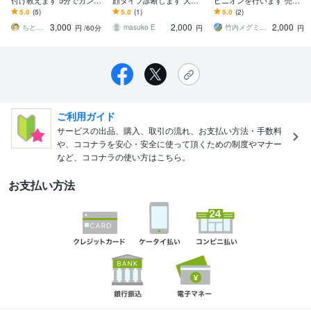
付け教えます 5分でカンタ
顔タイプ診断します 大人
ピニオンを行います 売ら
ン！着物男子の作り方
女性の垢抜けを髪型でサ
ない立場で｜価値と中身
5.0
(5)
5.0
(1)
5.0
(2)
ポートします
を冷静に整理する個別相
3,000
2,000
2,000
談
ちとせみどり 初めての着物をお手伝い
masuko E
竹内メグミ｜ジュエリーコーディネーター
円
/60分
円
円
ご利用ガイド
サービスの出品、購入、取引の流れ、お支払い方法・手数料
や、ココナラを安心・安全に使って頂くための制度やマナー
など、ココナラの使い方はこちら。
お支払い方法