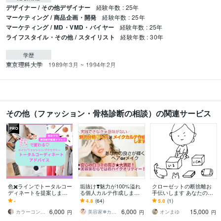
デザイナー / その他デザイナー
経験年数 : 25年
マーケティング / 商品企画・開発
経験年数 : 25年
マーケティング / MD・VMD・バイヤー
経験年数 : 25年
ライフスタイル・その他 / スタイリスト
経験年数 : 30年
学歴
東京理科大学
1989年3月 ~ 1994年2月
その他（ファッション・骨格診断の相談）の関連サービス
色✖️ラインでトータルコー
垢抜け❣️魅力が100%溢れ
クローゼットの断捨離お
ディネートを提案します
る個人カルテ作成します
手伝いします あなたのワ
似合う色・形で自分ブラ
キャリア有り美容のプロ
ードローブ全て1軍に★
-
4.8
(64)
5.0
(1)
ンディングを色のプロが
が垢抜けの実践解説サポ
6,000
6,000
15,000
ご提案します
ート指南します
カラーコンサルタント 横田綾子
美容家❅カラーアナリスト❊Rinda
オンまゆ
円
円
円