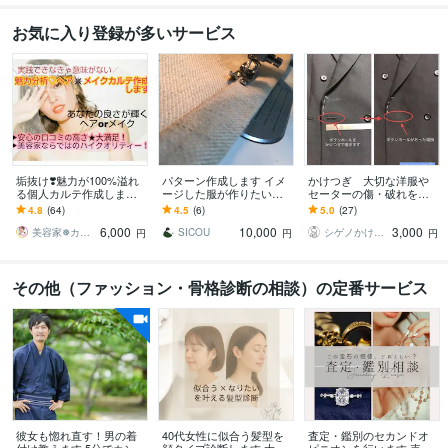
お気に入り登録が多いサービス
垢抜け❣️魅力が100%溢れ
パターン作成します イメ
かけつぎ 大切な洋服や
る個人カルテ作成します
ージした服が作りたい
セーターの傷・破れを直
キャリア有り美容のプロ
お持ちの服をサイズ、生
します かけつぎ(かけは
4.8
(64)
4.5
(6)
5.0
(27)
が垢抜けの実践解説サポ
地を変えたい
ぎ)40年以上の職人がご相
6,000
10,000
3,000
ート指南します
談に乗ります
美容家❅カラーアナリスト❊Rinda
SICOU
シゲノかけつぎ店
円
円
円
その他（ファッション・骨格診断の相談）の定番サービス
彼女も惚れ直す！男の着
40代女性に似合う髪型を
査定・鑑別のセカンドオ