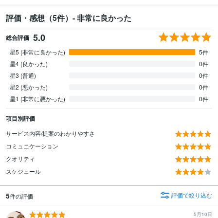
評価・感想（5件）- 非常に良かった
5.0
総合評価
星5 (非常に良かった)
5件
星4 (良かった)
0件
星3 (普通)
0件
星2 (悪かった)
0件
星1 (非常に悪かった)
0件
項目別評価
サービス内容/提案のわかりやすさ
コミュニケーション
クオリティ
スケジュール
5
評価で絞り込む
件の評価
5月10日