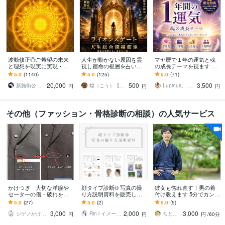
波動修正◎ご希望の未来
人生が動かない原因を霊
マヤ暦で１年の運気と魂
と理想を現実に実現・叶
視し宿命の根層を占いま
の成長テーマを視ます 運
えます 【毎月10名様限
す 繰り返す停滞の本質を
気だけでなく魂の成長テ
5.0
(1140)
5.0
(125)
5.0
(71)
定】仕事・恋愛・金運・
明らかにし、未来好転へ
ーマもお伝えします
20,000
500
3,500
転職・復縁・子宝・占い
の次の一歩を照らす
新施術公開→≪相手意識強制変化≫◆星桜龍
煌（こう）【宿命根層霊視師】
Lupinus。 ルピナス
円
円
円
その他（ファッション・骨格診断の相談）の人気サービス
かけつぎ 大切な洋服や
顔タイプ診断®︎ 写真の撮
彼女も惚れ直す！男の着
セーターの傷・破れを直
り方説明資料を販売しま
付け教えます 5分でカンタ
します かけつぎ(かけは
す 詳しい撮影方法や注意
ン！着物男子の作り方
5.0
(27)
5.0
(2)
5.0
(5)
ぎ)40年以上の職人がご相
点等をまとめた資料☆*
3,000
2,000
3,000
談に乗ります
シゲノかけつぎ店
Rin l イメージコンサルタント
ちとせみどり 初めての着物をお手伝い
円
円
円
/60分