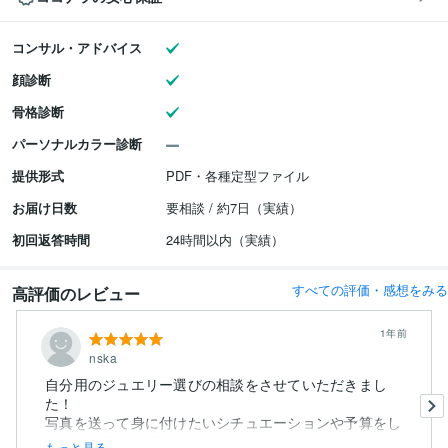
コンサル・アドバイス
顔診断
骨格診断
パーソナルカラー診断
提供形式
PDF・各種定型ファイル
お届け日数
要相談 / 約7日（実績）
初回返答時間
24時間以内（実績）
すべての評価・感想をみる
高評価のレビュー
1年前
nska
自分用のジュエリー選びの相談をさせていただきまし
た！
写真を送って身に付けたいシチュエーションや予算をし
っかりヒアリング...
もっと見る