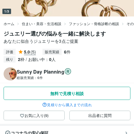
1/3
ホーム
住まい・美容・生活相談
ファッション・骨格診断の相談
その
ジュエリー選びの悩みを一緒に解決します
あなたに似合うジュエリーを3点ご提案
5.0
(5)
6
件
評価
販売実績
2
枠 / お願い中：
0
人
残り
Sunny Day Planning
総販売実績：
6件
無料で見積り相談
見積りから購入までの流れ
お気に入り(9)
出品者に質問
ココナラの安心保証