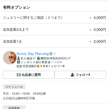
有料オプション
＋
4,000円
ジュエリーに関するご相談（２つまで）
＋
4,000円
追加提案2点まで
＋
2,000円
追加提案1点
Sunny Day Planning
本人確認
機密保持契約(NDA)
インボイス発行事業者
未登録
総販売実績
6
評価
5.0
フォロワー
4
出品者に質問
フォロー
4
スケジュール
平日：12:00～13:00、18:00以降

土日祝日は随時対応可能
経験職種