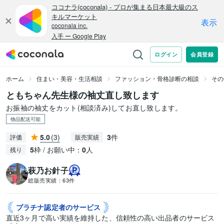
ホーム
住まい・美容・生活相談
ファッション・骨格診断の相談
その
ともちゃん先生様の袖丈直し致します
お振袖の袖丈をカット(相談済み)してお直し致します。
物品配送可能
5.0
(3)
3
件
評価
販売実績
5
枠 / お願い中：
0
人
残り
萩乃お針子
総販売実績：
63件
プラチナ認定者の
サービス
直近3ヶ月で高い実績を維持した、信頼性の高い出品者のサービス