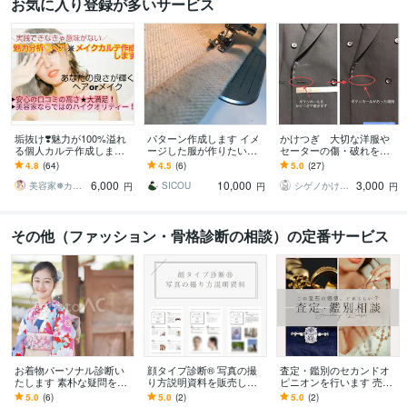
お気に入り登録が多いサービス
垢抜け❣️魅力が100%溢れ
パターン作成します イメ
かけつぎ 大切な洋服や
る個人カルテ作成します
ージした服が作りたい
セーターの傷・破れを直
キャリア有り美容のプロ
お持ちの服をサイズ、生
します かけつぎ(かけは
4.8
(64)
4.5
(6)
5.0
(27)
が垢抜けの実践解説サポ
地を変えたい
ぎ)40年以上の職人がご相
6,000
10,000
3,000
ート指南します
談に乗ります
美容家❅カラーアナリスト❊Rinda
SICOU
シゲノかけつぎ店
円
円
円
その他（ファッション・骨格診断の相談）の定番サービス
お着物パーソナル診断い
顔タイプ診断®︎ 写真の撮
査定・鑑別のセカンドオ
たします 素朴な疑問を解
り方説明資料を販売しま
ピニオンを行います 売ら
決！あなたに似合うお着
す 詳しい撮影方法や注意
ない立場で｜価値と中身
5.0
(6)
5.0
(2)
5.0
(2)
物見つけます！
点等をまとめた資料☆*
を冷静に整理する個別相