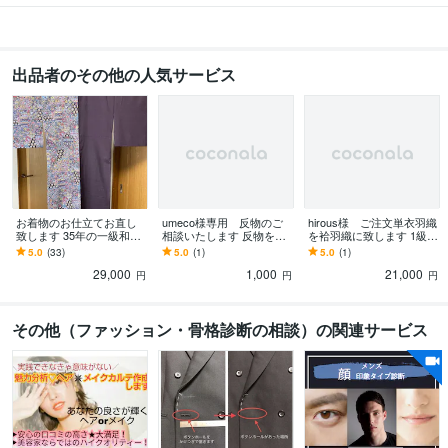
出品者のその他の人気サービス
お着物のお仕立てお直し
umeco様専用 反物のご
hirous様 ご注文単衣羽織
致します 35年の一級和裁
相談いたします 反物を直
を袷羽織に致します 1級和
技能士があなただけの一
接送って頂いてお仕立て
裁技能士がお気に入りの1
5.0
(33)
5.0
(1)
5.0
(1)
枚に寄り添います。
の提案させて頂きます。
枚にお手伝い致します。
29,000
1,000
21,000
円
円
円
その他（ファッション・骨格診断の相談）の関連サービス