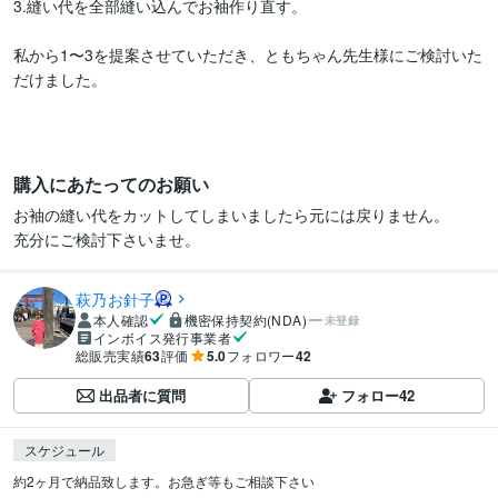
3.縫い代を全部縫い込んでお袖作り直す。

私から1〜3を提案させていただき、ともちゃん先生様にご検討いた
だけました。

購入にあたってのお願い
お袖の縫い代をカットしてしまいましたら元には戻りません。

充分にご検討下さいませ。
萩乃お針子
本人確認
機密保持契約(NDA)
未登録
インボイス発行事業者
総販売実績
63
評価
5.0
フォロワー
42
出品者に質問
フォロー
42
スケジュール
約2ヶ月で納品致します。お急ぎ等もご相談下さい