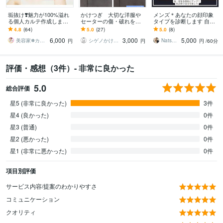
垢抜け❣️魅力が100%溢れ
かけつぎ 大切な洋服や
メンズ＊あなたの顔印象
る個人カルテ作成します
セーターの傷・破れを直
タイプを診断します 自分
キャリア有り美容のプロ
します かけつぎ(かけは
をブランディングすれば
4.8
(64)
5.0
(27)
5.0
(8)
が垢抜けの実践解説サポ
ぎ)40年以上の職人がご相
もっと仕事がデキるよう
6,000
3,000
5,000
ート指南します
談に乗ります
になる！
美容家❅カラーアナリスト❊Rinda
シゲノかけつぎ店
Natsuko Okayasu
円
円
円
/60分
評価・感想（3件）- 非常に良かった
5.0
総合評価
星5 (非常に良かった)
3件
星4 (良かった)
0件
星3 (普通)
0件
星2 (悪かった)
0件
星1 (非常に悪かった)
0件
項目別評価
サービス内容/提案のわかりやすさ
コミュニケーション
クオリティ