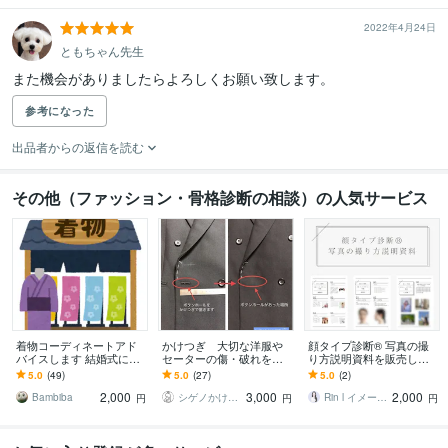
2022年4月24日
ともちゃん先生
また機会がありましたらよろしくお願い致します。
参考になった
出品者からの返信を読む
その他（ファッション・骨格診断の相談）の人気サービス
着物コーディネートアド
かけつぎ 大切な洋服や
顔タイプ診断®︎ 写真の撮
バイスします 結婚式にこ
セーターの傷・破れを直
り方説明資料を販売しま
の着物着て大丈夫？など
します かけつぎ(かけは
す 詳しい撮影方法や注意
5.0
(49)
5.0
(27)
5.0
(2)
なんでも相談！
ぎ)40年以上の職人がご相
点等をまとめた資料☆*
2,000
3,000
2,000
談に乗ります
Bambiba
シゲノかけつぎ店
Rin l イメージコンサルタント
円
円
円