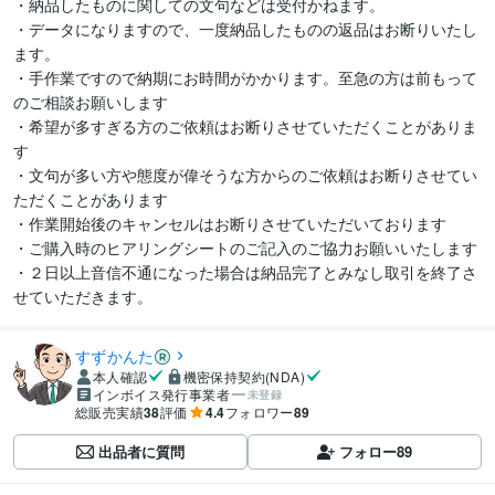
・納品したものに関しての文句などは受付かねます。

・データになりますので、一度納品したものの返品はお断りいたし
ます。

・手作業ですので納期にお時間がかかります。至急の方は前もって
のご相談お願いします

・希望が多すぎる方のご依頼はお断りさせていただくことがありま
す

・文句が多い方や態度が偉そうな方からのご依頼はお断りさせてい
ただくことがあります

・作業開始後のキャンセルはお断りさせていただいております

・ご購入時のヒアリングシートのご記入のご協力お願いいたします

・２日以上音信不通になった場合は納品完了とみなし取引を終了さ
せていただきます。
すずかんた
本人確認
機密保持契約(NDA)
インボイス発行事業者
未登録
総販売実績
38
評価
4.4
フォロワー
89
出品者に質問
フォロー
89