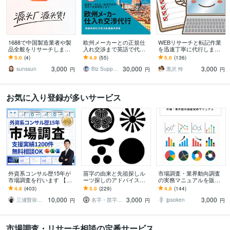
1688で中国製造業者や製
欧州メーカーとの正規仕
WEBリサーチと転記作業
品全般をリサーチします
入れ交渉まで英語で代行
を迅速丁寧に代行します
ご要望にに応じて調査を
します オランダ在住者が
返信・見積り早め◎土日
5.0
(4)
4.9
(55)
5.0
(136)
行います。
取引条件を直接確認
祝や夜も対応可
3,000
30,000
3,000
sunssun
Biz Support 阿形 清治
黒沢 怜
円
円
円
お気に入り登録が多いサービス
外資系コンサル歴15年が
苗字の由来と先祖探しル
市場調査・業界動向調査
市場調査を行います 【無
ーツ探しのアドバイスを
の実務マニュアルを販売
料相談OK】市場規模、競
します 苗字の由来やルー
します リサーチャーや調
4.8
(403)
5.0
(229)
4.8
(144)
合、新規事業まで助言し
ツを調べます！（初級
査発注者の為の基本的な
10,000
3,000
3,000
ます
編）
スキルアップ資料です
三浦賢弥＠経営コンサルタント
名字・苗字研究
jpsoken
円
円
円
市場調査・リサーチ相談の定番サービス