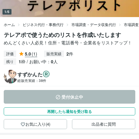
1/5
ホーム
ビジネス代行・事務代行
市場調査・データ収集代行
市場調査
テレアポで使うためのリストを作成いたします
めんどくさい人必見！住所・電話番号・企業名をリストアップ！
5.0
(1)
2
件
評価
販売実績
1
枠 / お願い中：
0
人
残り
すずかんた
総販売実績：
38件
受付休止中
再開したら通知を受け取る
お気に入り(4)
出品者に質問