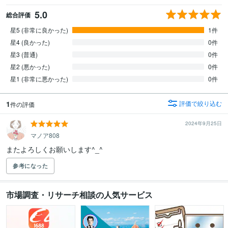
5.0
総合評価
星5 (非常に良かった)
1件
星4 (良かった)
0件
星3 (普通)
0件
星2 (悪かった)
0件
星1 (非常に悪かった)
0件
1
評価で絞り込む
件の評価
2024年9月25日
マノア808
またよろしくお願いします^_^
参考になった
市場調査・リサーチ相談の人気サービス