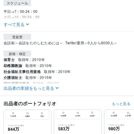
スケジュール
平日→7：00-24：00

土日→10：00-24：00
すべて見る
受賞歴
会話術～会話をたのしむためには～
Twitter運用～0人から6000人～
資格・検定
保育士
取得年 : 2010年
幼稚園教諭
取得年 : 2010年
社会福祉主事任用資格
取得年 : 2010年
介護福祉士
取得年 : 2015年
同行援護従事者
取得年 : 2016年
出品者の実績をもっと見る
行動援護従事者
取得年 : 2016年
得意分野
出品者のポートフォリオ
もっと見る
集客・マーケティング相談
Twitter運用代行
Twitter運用コンサル
SNS フリーランス