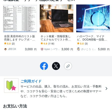
全国 美容外科のリスト販
ネット検索・情報収集し
ハローワーク、マイナ
売致します テレアポ・D
てエクセルでリスト作成
ビ、DODA情報一括取得
M・訪問営業に最適なアタ
します 柔軟にご対応！営
します 正確な情報収集と
5.0
(2)
4.9
(118)
5.0
(3)
ックリストで新規顧客開
業に役立つ必要事項を見
完全リスト化であなたの
3,000
3,000
5,000
拓
やすくリスト化
要望を全力サポート！
JBECK
kyao｜パワポ＋Canvaデザイナー
さいこう（最上 高吉）／情報屋
円
円
円
ご利用ガイド
サービスの出品、購入、取引の流れ、お支払い方法・手数料
や、ココナラを安心・安全に使って頂くための制度やマナー
など、ココナラの使い方はこちら。
お支払い方法