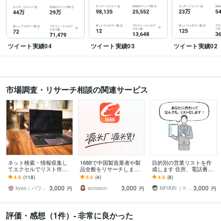
ツイート実績04
ツイート実績03
ツイート実績02
市場調査・リサーチ相談の関連サービス
ネット検索・情報収集し
1688で中国製造業者や製
目的別の営業リストを作
てエクセルでリスト作成
品全般をリサーチします
成します 住所、電話番
します 柔軟にご対応！営
ご要望にに応じて調査を
号、メールアドレス、UR
4.9
(118)
5.0
(4)
4.9
(8)
業に役立つ必要事項を見
行います。
Lなどの情報をリスト化
3,000
3,000
3,000
やすくリスト化
kyao｜パワポ＋Canvaデザイナー
sunssun
MIYABI（マーケッター）
円
円
円
評価・感想（1件）- 非常に良かった