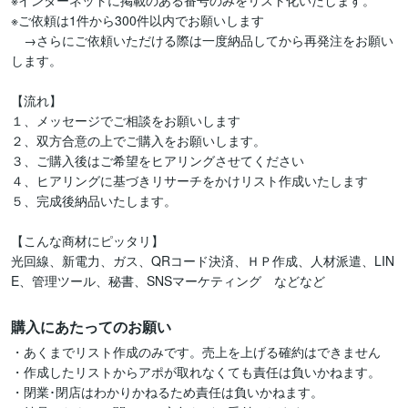
※インターネットに掲載のある番号のみをリスト化いたします。

※ご依頼は1件から300件以内でお願いします

　→さらにご依頼いただける際は一度納品してから再発注をお願い
します。

【流れ】

１、メッセージでご相談をお願いします

２、双方合意の上でご購入をお願いします。

３、ご購入後はご希望をヒアリングさせてください

４、ヒアリングに基づきリサーチをかけリスト作成いたします

５、完成後納品いたします。

【こんな商材にピッタリ】

光回線、新電力、ガス、QRコード決済、ＨＰ作成、人材派遣、LIN
E、管理ツール、秘書、SNSマーケティング　などなど
購入にあたってのお願い
・あくまでリスト作成のみです。売上を上げる確約はできません

・作成したリストからアポが取れなくても責任は負いかねます。

・閉業･閉店はわかりかねるため責任は負いかねます。
