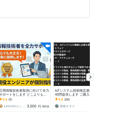
応用情報技術者取得に向けて全力
IoTシステム技術検定基礎問題を3
IPA情報処理技
サポートをします どこよりも丁
40問提供します ご購入者様から
論文を添削しま
寧！応用情報技術者の受験サポー
「一発合格できました」とのお喜
無料、ITストラ
5.0
(5)
5.0
(28)
5.0
(6)
ト！
びの声、続々と！
分対応
3,000
2,500
Leonoraエンジニア
資格オタク
tkem
円
/60分
円