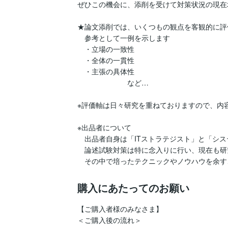
ぜひこの機会に、添削を受けて対策状況の現在
★論文添削では、いくつもの観点を客観的に評
　参考として一例を示します

　・立場の一致性

　・全体の一貫性

　・主張の具体性

　　　　　　　など…

※評価軸は日々研究を重ねておりますので、内容
※出品者について

　出品者自身は「ITストラテジスト」と「シス
　論述試験対策は特に念入りに行い、現在も研
　その中で培ったテクニックやノウハウを余す
購入にあたってのお願い
【ご購入者様のみなさま】

＜ご購入後の流れ＞
