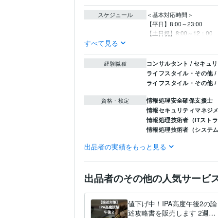
スケジュール
＜基本対応時間＞

【平日】8:00～23:00

すべて見る
コンサルタント / セキュ
経験職種
ライフスタイル・その他 /
ライフスタイル・その他 
情報処理安全確保支援士
資格・検定
情報セキュリティマネジ
情報処理技術者（ITスト
情報処理技術者（システ
出品者の実績をもっと見る
C:3年
C#:3年
C++:3年
HTM
プログラミング言
語・フレームワーク
Excel:5年
Google スプ
ビジネス・クリエイ
出品者のその他の人気サービ
ティブツール
Bard:3年
Microsoft Desig
学習指導・資格・キャリ
得意分野
値下げ中！IPA高度午後2の論
IT
セキュリティ
Web
述攻略書を販売します 2週間