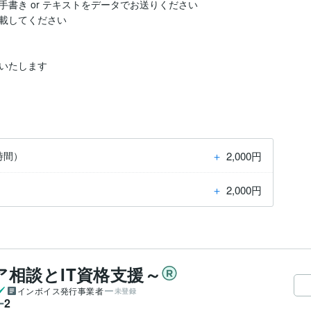
書き or テキストをデータでお送りください

載してください

いたします

＋
2,000円
時間）
＋
2,000円
相談とIT資格支援～
インボイス発行事業者
未登録
2
ー