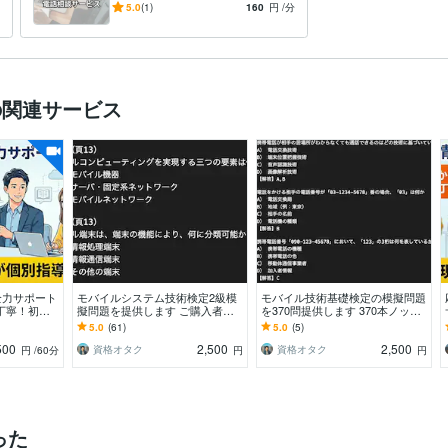
や悩みにお応えして合格をサ
5.0
(1)
160
円
/分
ポートします
の関連サービス
全力サポート
モバイルシステム技術検定2級模
モバイル技術基礎検定の模擬問題
丁寧！初心
擬問題を提供します ご購入者様
を370問提供します 370本ノック
ト
から「一発合格できました」との
でテキスト内容を頭に叩込み、一
5.0
(61)
5.0
(5)
お喜びの声、続々と！
発合格して下さい
500
2,500
2,500
資格オタク
資格オタク
円
/60分
円
円
った