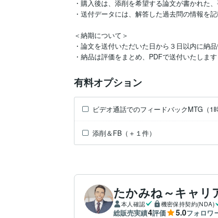
・購入後は、添削を希望する論文が書かれた、手
・送付データには、解答した過去問の情報を記
＜納期について＞

・論文を送付いただいた日から３日以内に納品
・納品は評価をまとめ、PDFで送付いたします
有料オプション
ビデオ通話でのフィードバックMTG（1
添削＆FB（＋１件）
たかみね～キャリア
本人確認
機密保持契約(NDA)
4
5.0
総販売実績
評価
フォロワ