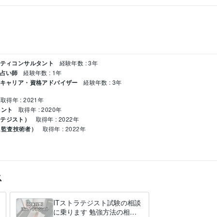
リティコンサルタント
経験年数 : 3年
 占い師
経験年数 : 1年
/ キャリア・資格アドバイザー
経験年数 : 3年
取得年 : 2021年
メント
取得年 : 2020年
ラテジスト）
取得年 : 2022年
ム監査技術者）
取得年 : 2022年
L:3年
JavaScript:3年
R:3年
レッドシート:5年
Google ドキュメント:5年
Pages:5年
PowerPoint:5年
Word:5年
Go
ス
ner:3年
PowerDirector:1年
ゆっくりMovieMaker:1年
Canva:3年
ア相談
情報処理試験の合格サポート
ITストラテジスト試験の相談
起業
に乗ります 勉強方法の相談