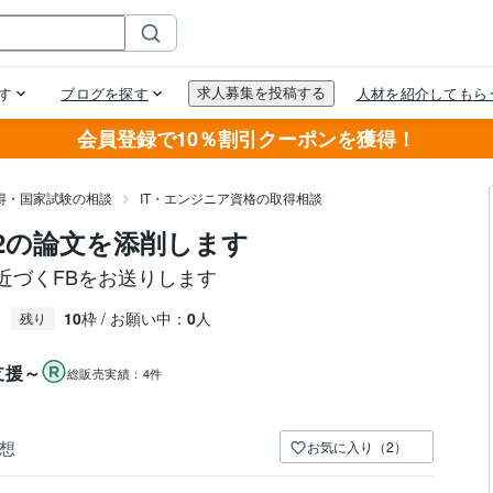
会員登録で10％割引クーポンを獲得！
得・国家試験の相談
IT・エンジニア資格の取得相談
2の論文を添削します
近づくFBをお送りします
10
枠 / お願い中：
0
人
残り
支援～
総販売実績：
4件
想
お気に入り（2）