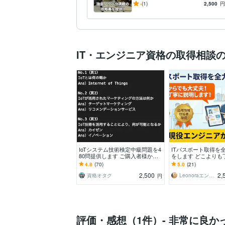
チャットで知識を補完しま
-
(1)
2,500
円
英語
日常会話レベル
語学力
す！！
IT・エンジニア資格の取得相談
IoTシステム技術検定中級問題を4
ITパスポート取得を
80問提供します ご購入者様から
をします どこよりも
「一発合格できました」とのお喜
者歓迎のITパスポー
4.8
(70)
5.0
(21)
びの声、続々と！
2,500
2,
資格オタク
Leonoraエンジニア
円
評価・感想（1件）- 非常に良か