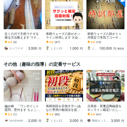
近くの川で天然ウナギを
将棋ウォーズ八段がオン
将棋ウォーズ八段が１ヶ
捕る方法教えます ウナギ
ライン対局します 大会前
月限定で本気でコーチン
についてアドバイスしま
などに質の高い実戦をた
グます 今の将棋を根本的
4.8
(4)
5.0
(47)
5.0
(12)
す
っぷりこなせます
に変えます。いつまで伸
3,500
1,000
100,000
び悩むつもりですか？
カメウナギ
とまと22
とまと22
円
円
円
/60分
その他（趣味の指導）の定番サービス
編み物 「ワンポイント
将棋初段を目指す方へ|あ
古美術・骨董品陶磁器を
質問」受付ます ちょこっ
なた専用の勉強法を提案
オンライン鑑定いたしま
と聞きたい！に答えま
ます 現在の棋力を分析
す ｜写真とサイズを送る
5.0
(1)
4.9
(93)
4.9
(41)
す。
し、初段までの最短ルー
だけ、お家で簡単に専門
2,000
3,000
3,000
トをご提案します
美術館の鑑定！
handmade cocoron
とまと22
陶磁オンライン美術館
円
円
円