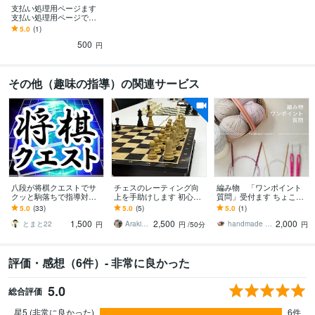
支払い処理用ページます
支払い処理用ページです
よろしくお願いします
5.0
(1)
500
円
その他（趣味の指導）の関連サービス
八段が将棋クエストでサ
チェスのレーティング向
編み物 「ワンポイント
クッと駒落ちで指導対局
上を手助けします 初心者
質問」受付ます ちょこっ
します 駒落ちで確かな実
歓迎！全日本学生チェス
と聞きたい！に答えま
5.0
(33)
5.0
(5)
5.0
(1)
力を身につけよう！駒落
選手権優勝者による戦
す。
1,500
2,500
2,000
ちは最強の勉強です。
術・戦略指導
とまと22
Araki_chess
handmade cocoron
円
円
/50分
円
評価・感想（6件）- 非常に良かった
5.0
総合評価
星5 (非常に良かった)
6件