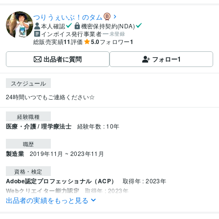
つりうぇいぶ！のタム
本人確認
機密保持契約(NDA)
インボイス発行事業者
未登録
総販売実績
11
評価
5.0
フォロワー
1
出品者に質問
フォロー
1
スケジュール
24時間いつでもご連絡ください☆
経験職種
医療・介護 / 理学療法士
経験年数 : 10年
職歴
製造業
2019年11月 ~ 2023年11月
資格・検定
Adobe認定プロフェッショナル（ACP）
取得年 : 2023年
Webクリエイター能力認定
取得年 : 2023年
出品者の実績をもっと見る
作業療法士
取得年 : 2009年
福祉住環境コーディネーター2級
取得年 : 2017年