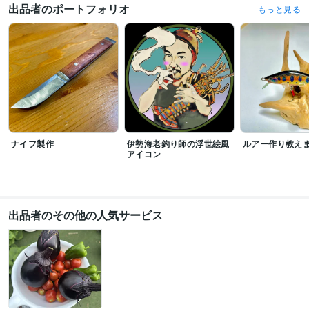
ケアマネジャー（介護支援専門員）
取得年 : 2015年
出品者のポートフォリオ
もっと見る
Photoshopクリエイター能力認定試験エキスパート
取得年 : 2023年
Illustratorクリエイター能力認定試験エキスパート
取得年 : 2023年
ビジネス・クリエイティブツール
WordPress:2年
Adobe Photoshop:10年
GIMP:15年
Adobe Premiere Pro:10年
AviUtl:2年
Adobe Illustrator:10年
Blender:5年
AutoCAD:2年
ナイフ製作
伊勢海老釣り師の浮世絵風
ルアー作り教え
アイコン
出品者のその他の人気サービス