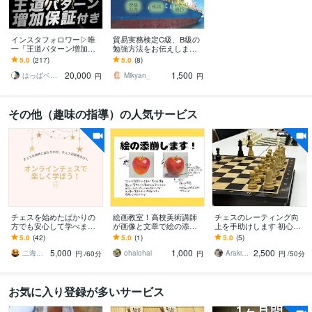
インスタフォロワー▷唯
貿易実務検定C級、B級の
一「王道パターン増加」
勉強方法をお伝えします
します ▶︎ターゲット増▷
★忙しい方こそ知ってほ
5.0
(217)
5.0
(8)
ダミーなし本物の14日間
しい効率的な学習方法★
20,000
1,500
増加運用[保証付]
はっぱベース by santa
Mikyan_
円
円
その他（趣味の指導）の人気サービス
チェスを始めたばかりの
絵画教室！高校美術講師
チェスのレーティング向
方でも安心して学べます
が画像と文章で絵の添削
上を手助けします 初心者
全国出場・東北大会優勝
します 描き込みと文章で
歓迎！全日本学生チェス
5.0
(42)
5.0
(1)
5.0
(5)
経験プレイヤーが丁寧に
わかりやすい！美術講師
選手権優勝者による戦
5,000
1,000
2,500
指導いたします
が絵の添削します！
術・戦略指導
二海陽一（ふたみよういち）
ohalohal
Araki_chess
円
/60分
円
円
/50分
お気に入り登録が多いサービス