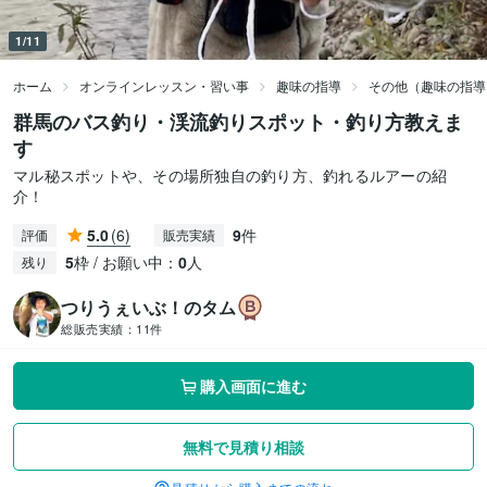
1/11
ホーム
オンラインレッスン・習い事
趣味の指導
その他（趣味の指導
群馬のバス釣り・渓流釣りスポット・釣り方教えま
す
マル秘スポットや、その場所独自の釣り方、釣れるルアーの紹
介！
5.0
(6)
9
件
評価
販売実績
5
枠 / お願い中：
0
人
残り
つりうぇいぶ！のタム
総販売実績：
11件
購入画面に進む
無料で見積り相談