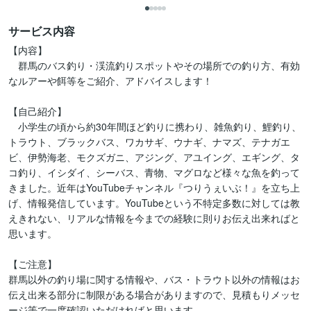
サービス内容
【内容】

　群馬のバス釣り・渓流釣りスポットやその場所での釣り方、有効
なルアーや餌等をご紹介、アドバイスします！

【自己紹介】

　小学生の頃から約30年間ほど釣りに携わり、雑魚釣り、鯉釣り、
トラウト、ブラックバス、ワカサギ、ウナギ、ナマズ、テナガエ
ビ、伊勢海老、モクズガニ、アジング、アユイング、エギング、タ
コ釣り、イシダイ、シーバス、青物、マグロなど様々な魚を釣って
きました。近年はYouTubeチャンネル『つりうぇいぶ！』を立ち上
げ、情報発信しています。YouTubeという不特定多数に対しては教
えきれない、リアルな情報を今までの経験に則りお伝え出来ればと
思います。

【ご注意】

群馬以外の釣り場に関する情報や、バス・トラウト以外の情報はお
伝え出来る部分に制限がある場合がありますので、見積もりメッセ
ージ等で一度確認いただければと思います。
