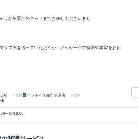
ャラから既存のキャラまでお任せくださいませ
でラフ画を送っていただくか，メッセージで特徴や希望をお伝
DA)
インボイス発行事業者
未登録
未登録
5
ー
0〜深夜2:00
成の関連サービス