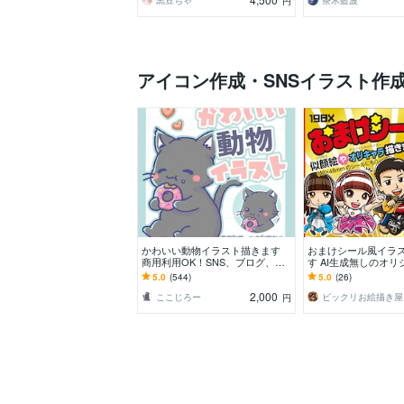
黒豆ちゃ
茶木藍波
円
アイコン作成・SNSイラスト作
かわいい動物イラスト描きます
おまけシール風イラ
商用利用OK！SNS、ブログ、挿
す AI生成無しのオ
絵等に☆
スト☆キラキラシー
5.0
(544)
5.0
(26)
も！
2,000
ここじろー
ビ
円