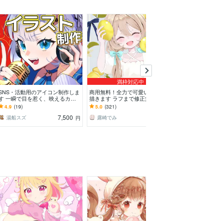
満枠対応中
SNS・活動用のアイコン制作しま
商用無料！全力で可愛い女の子を
目を引くふんわ
す 一瞬で目を惹く、映えるカッ
描きます ラフまで修正無制限！
イラストを制作
コ可愛いビジュアル
アイコンやミニキャラに是非！
で惹かれる、ふ
4.9
(19)
5.0
(321)
5.0
(10)
ト◆アイコン・
7,500
7,000
湯船スズ
露崎でみ
もっちだ
円
円