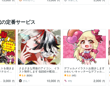
木野ねっこ
水那しえ
円
円
円
成の定番サービス
ストを描きま
さまざまな用途のアイコン、イラ
デフォルメイラストお描きします
リジナルイラ
スト制作します 似顔絵や配信な
かわいいキャッチーなデフォルメ
ル印刷発注
ど、綺麗な色彩のイラストをお届
イラストをお手軽価格で！
5.0
(826)
5.0
(45)
けします
3,000
10,000
2,000
ックリお絵描き屋さん
ぴん！
eiry
円
円
円