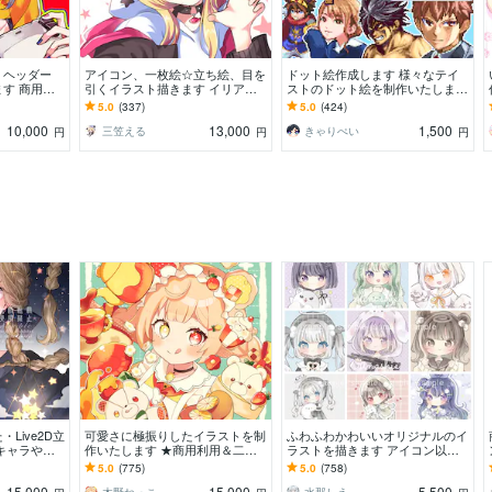
・ヘッダー
アイコン、一枚絵☆立ち絵、目を
ドット絵作成します 様々なテイ
す 商用
引くイラスト描きます イリア
ストのドット絵を制作いたしま
・インスタ・
ム、サムネ、live2D、YouTube、
す。
5.0
(337)
5.0
(424)
途様々！
歌ってみたも
10,000
13,000
1,500
三笠える
きゃりぺい
円
円
円
Live2D立
可愛さに極振りしたイラストを制
ふわふわかわいいオリジナルのイ
キャラや配
作いたします ★商用利用＆二次
ラストを描きます アイコン以外
広く制作して
利用込み！ミニキャラは小物２点
のイラストも可能です◎ お気軽
5.0
(775)
5.0
(758)
まで無料！★
にご相談ください！
15,000
15,000
5,500