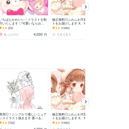
いちばんかわいい！イラストを制
修正無料◎ふわふわ可愛いイラス
ドット絵アイコ
作いたします ♡可愛いならおま
トをお届けします X、YouTube、
わいいドット絵
かせ！なんでも可愛くしちゃいま
グッズなど様々な用途で使用可能
NS用アイコン
4.9
(33)
5.0
(1083)
5.0
(1)
すー！✨
です◎
4,000
7,000
あっぷりけ。
てまりまろ
でじるみ千葉
円
円
商用◎！シンプルで優しいニュア
修正無料◎ふわふわ可愛いイラス
かわいいアイコ
ンスイラスト描きます 選べるイ
トをお届けします X、YouTube、
きします ～立
ラストタッチ！オプションでサイ
グッズなど様々な用途で使用可能
ラ、お急ぎ3日
5.0
(732)
5.0
(1083)
5.0
(2767)
ンなしやグッズ販売も◎
です◎
プション等～
4,000
7,000