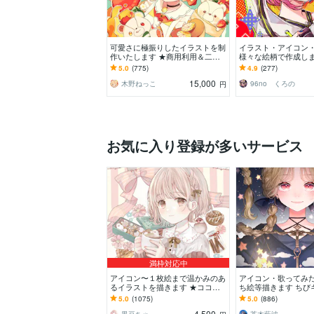
可愛さに極振りしたイラストを制
イラスト・アイコン
作いたします ★商用利用＆二次
様々な絵柄で作成しま
利用込み！ミニキャラは小物２点
可！似顔絵・ブログ
5.0
(775)
4.9
(277)
まで無料！★
動画配信サムネ等用
15,000
木野ねっこ
96no くろの
円
お気に入り登録が多いサービス
満枠対応中
アイコン〜１枚絵まで温かみのあ
アイコン・歌ってみた・
るイラストを描きます ★ココナ
ち絵等描きます ちび
ラ自体が初めての方も、お気軽に
信用イラスト等、幅
5.0
(1075)
5.0
(886)
ご相談ください♪★
います！
4,500