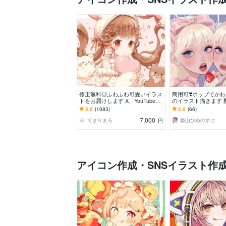
修正無料◎ふわふわ可愛いイラス
商用可❣️ポップでか
トをお届けします X、YouTube、
のイラスト描きます 
グッズなど様々な用途で使用可能
アイコン／ヘッダー
5.0
(1083)
5.0
(66)
です◎
ッズ／プレゼントに
7,000
てまりまろ
姫山ひめのすけ
円
アイコン作成・SNSイラスト作