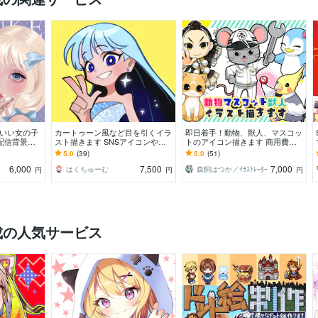
わいい女の子
カートゥーン風など目を引くイラ
即日着手！動物、獣人、マスコッ
配信背景／
スト描きます SNSアイコンや記
トのアイコン描きます 商用費＋
／一枚絵／グ
念イラスト、立ち絵、キャラデザ
二次利用費込み！ヘッダー等各種
5.0
(39)
5.0
(51)
も
におすすめ！
対応。爬虫類、虫もＯＫ
6,000
7,500
7,000
はくちゅーむ
森飼はつか／ｲﾗｽﾄﾚｰﾀｰ
円
円
円
成の人気サービス