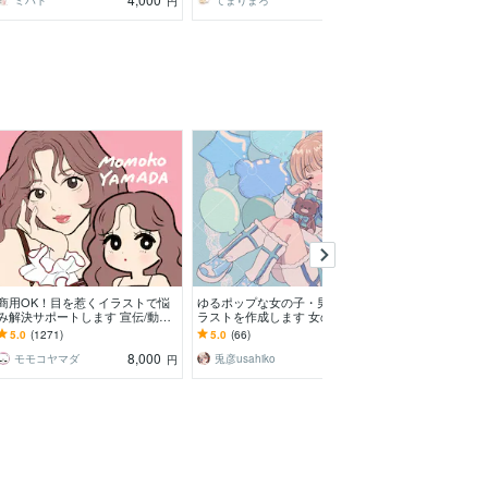
ミハト
てまりまろ
らいふねこ
円
円
商用OK！目を惹くイラストで悩
ゆるポップな女の子・男の子のイ
表情豊かな！配
み解決サポートします 宣伝/動画/
ラストを作成します 女の子や男
プを制作します You
アイコン/企業イラスト/グッズ/仕
の子・ペットなど。イラスト全般
h・LINEスタ
5.0
(1271)
5.0
(66)
5.0
(43)
事/挿絵/起業
お任せください！
8,000
7,500
モモコヤマダ
兎彦usahiko
みやこみや_
円
円