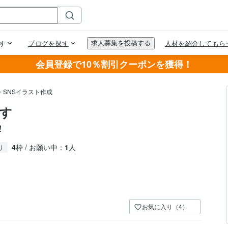
会員登録で10％割引クーポンを獲得！
・SNSイラスト作成
す
！
4
枠 / お願い中：
1
人
り
お気に入り（4）