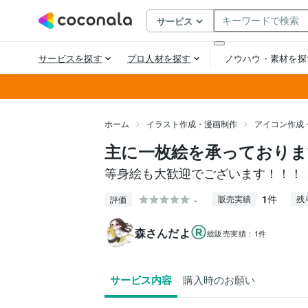
ホーム
イラスト作成・漫画制作
アイコン作成
主に一枚絵を承っておりま
等身絵も大歓迎でございます！！！
1
件
-
販売実績
残
評価
森さんだよ
総販売実績：
1件
サービス内容
購入時のお願い