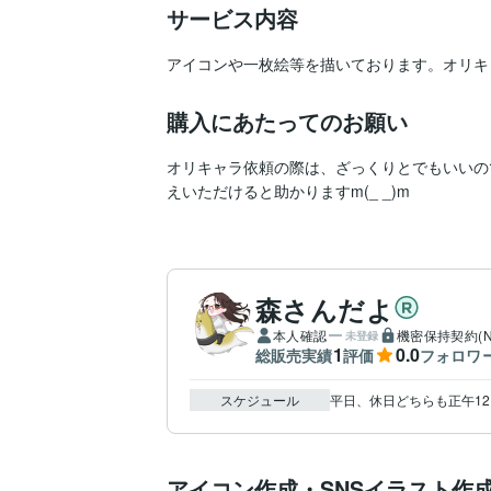
サービス内容
アイコンや一枚絵等を描いております。オリキ
購入にあたってのお願い
オリキャラ依頼の際は、ざっくりとでもいいの
えいただけると助かりますm(_ _)m
森さんだよ
本人確認
機密保持契約(N
未登録
1
0.0
総販売実績
評価
フォロワ
スケジュール
平日、休日どちらも正午12:0
アイコン作成・SNSイラスト作