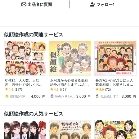
出品者に質問
フォロー
1
似顔絵作成の関連サービス
初依頼、大人数、大歓
お写真から心温まる似顔
長寿祝いや記念日に大人
迎！誇張せず優しくお描
絵をお描きします ふんわ
数似顔絵！お描きします
きします 古希、還暦や敬
り優しい色鉛筆タッチ♡
♪還暦•米寿•大切な記念日
4.9
(217)
4.9
(191)
5.0
(72)
老、父母の日、大切な家
大切な日に心に残る贈り
に笑顔ひろがる似顔絵ギ
4,000
3,000
3,000
族への想いを形にします
物
フトを♪
似顔絵作家 mogu
hataly ❁ Lee／ enme
似顔絵しずく
円
円
円
似顔絵作成の人気サービス