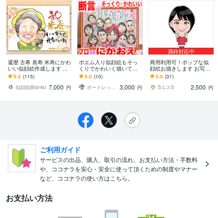
満枠対応中
還暦 古希 喜寿 米寿にかわ
ポエム入り似顔絵もそっ
商用利用可！ポップな似
いい似顔絵作成します 記
くりでかわいく描いてま
顔絵お描きします お写真
念日や誕生日プレゼント
す ☆プロ作画一点物☆手
からデフォルメキャラク
5.0
(115)
5.0
(10)
5.0
(31)
にも！お祝いに選ばれて
描き水彩画の温かみ☆即
ター化
7,000
3,000
2,500
いる似顔絵
日対応¥2000~
似顔絵師anko
ポートレックス『にがおえやさん』
SエスS
円
円
円
ご利用ガイド
サービスの出品、購入、取引の流れ、お支払い方法・手数料
や、ココナラを安心・安全に使って頂くための制度やマナー
など、ココナラの使い方はこちら。
お支払い方法