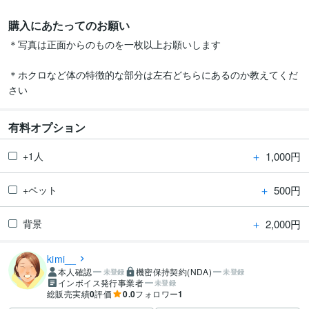
購入にあたってのお願い
＊写真は正面からのものを一枚以上お願いします

＊ホクロなど体の特徴的な部分は左右どちらにあるのか教えてくだ
有料オプション
＋
1,000円
+1人
＋
500円
+ペット
＋
2,000円
背景
kimi__
本人確認
機密保持契約(NDA)
未登録
未登録
インボイス発行事業者
未登録
総販売実績
0
評価
0.0
フォロワー
1