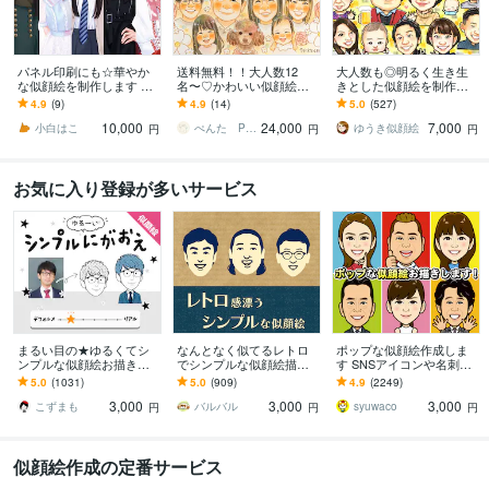
パネル印刷にも☆華やか
送料無料！！大人数12
大人数も◎明るく生き生
な似顔絵を制作します 多
名〜♡かわいい似顔絵描
きとした似顔絵を制作し
様なサイズに対応可◎大
きます ♡還暦祝い/記念日/
ます ✦送料込み✦長寿祝
4.9
(9)
4.9
(14)
5.0
(527)
切な日の一枚に。
古希祝い/米寿祝い/傘寿祝
い、記念日、プレゼン
10,000
24,000
7,000
い/プレゼント
ト、ご自宅用に♪
小白はこ
ぺんた Pengin Smile
ゆうき似顔絵
円
円
円
お気に入り登録が多いサービス
まるい目の★ゆるくてシ
なんとなく似てるレトロ
ポップな似顔絵作成しま
ンプルな似顔絵お描きし
でシンプルな似顔絵描き
す SNSアイコンや名刺、
ます ゆる～い感じにした
ます 懐かしくて新しい。
プレゼント用にポップな
5.0
(1031)
5.0
(909)
4.9
(2249)
い、似すぎない方が‥と
ほんのり昭和テイストの
似顔絵作成します
3,000
3,000
3,000
いう方にオススメ！
やさしい似顔絵
こずまも
バルバル
syuwaco
円
円
円
似顔絵作成の定番サービス