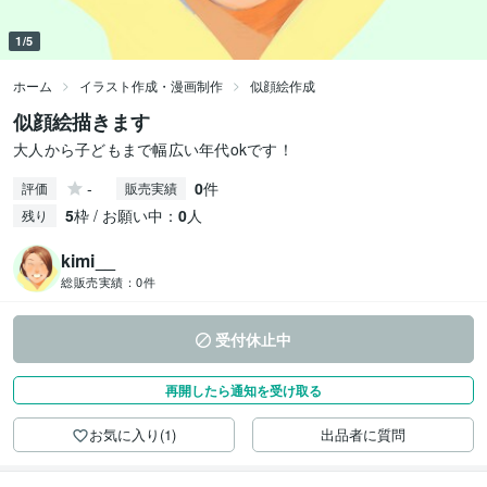
1/5
ホーム
イラスト作成・漫画制作
似顔絵作成
似顔絵描きます
大人から子どもまで幅広い年代okです！
-
0
件
評価
販売実績
5
枠 / お願い中：
0
人
残り
kimi__
総販売実績：
0件
受付休止中
再開したら通知を受け取る
お気に入り(1)
出品者に質問