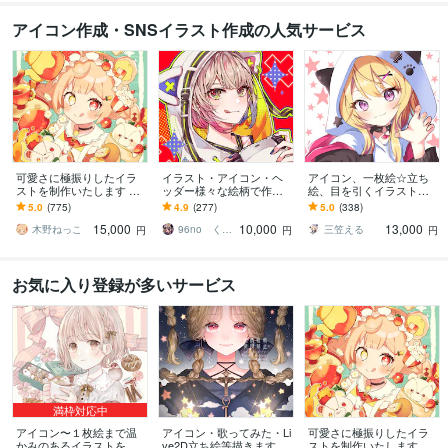
アイコン作成・SNSイラスト作成の人気サービス
可愛さに極振りしたイラ
イラスト・アイコン・ヘ
アイコン、一枚絵☆立ち
ストを制作いたします ★
ッダー様々な絵柄で作成
絵、目を引くイラスト描
商用利用＆二次利用込
します 商用可！似顔絵・
きます イリアム、サム
5.0
(775)
4.9
(277)
5.0
(338)
み！ミニキャラは小物２
ブログ・インスタ・動画
ネ、live2D、YouTube、歌
15,000
10,000
13,000
点まで無料！★
配信サムネ等用途様々！
ってみたも
木野ねっこ
96no くろの
三笠える
円
円
円
お気に入り登録が多いサービス
満枠対応中
アイコン〜１枚絵まで温
アイコン・歌ってみた・Li
可愛さに極振りしたイラ
かみのあるイラストを描
ve2D立ち絵等描きます ち
ストを制作いたします ★