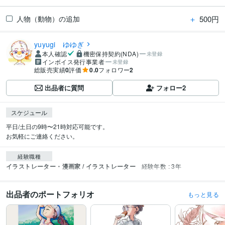
＋
500円
人物（動物）の追加
yuyugi ゆゆぎ
本人確認
機密保持契約(NDA)
未登録
インボイス発行事業者
未登録
総販売実績
0
評価
0.0
フォロワー
2
出品者に質問
フォロー
2
スケジュール
平日/土日の9時〜21時対応可能です。

お気軽にご連絡ください。
経験職種
イラストレーター・漫画家 / イラストレーター
経験年数 : 3年
出品者のポートフォリオ
もっと見る