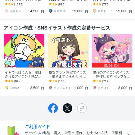
きます ★ココナラ自体が
びキャラや配信用イラス
商用利用＆二次利用込
5.0
(1075)
5.0
(886)
5.0
(775)
初めての方も、お気軽に
ト等、幅広く制作してい
み！ミニキャラは小物２
4,500
15,000
15,000
ご相談ください♪★
ます！
点まで無料！★
黒豆ちゃ
茶木藍波
木野ねっこ
円
円
円
アイコン作成・SNSイラスト作成の定番サービス
満枠対応中
イヤでも目に入る！注目
格安プラン 格安でイラス
SNSのアイコンのイラス
されるアイコン！飛び出
ト描きます かわいいイラ
ト制作します ポップなデ
します キャラ映えする！
ストを安く早く提供しま
フォルメキャラクターの
4.9
(89)
5.0
(188)
5.0
(712)
配色バランス絶妙すぎ
す！
アイコン描きます
3,500
1,000
3,000
る！キャッチアイコン！
fumi02
さまるんだお
あめはち
円
円
円
ご利用ガイド
サービスの出品、購入、取引の流れ、お支払い方法・手数料