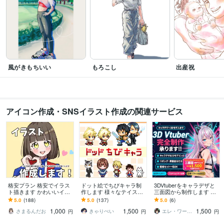
風がきもちいい
もろこし
出産祝
アイコン作成・SNSイラスト作成の関連サービス
格安プラン 格安でイラス
ドット絵でちびキャラ制
3DVtuberをキャラデザと
ト描きます かわいいイラ
作します 様々なテイスト
三面図から制作します 配
ストを安く早く提供しま
のちびキャラを作成しま
信画面/背景/ネームロゴ/離
5.0
(188)
5.0
(137)
5.0
(6)
す！
す
席中/待機中/OP/EDセット
1,000
1,500
1,500
さまるんだお
きゃりぺい
エレ・ワークス｜Vtuber制作
円
円
円