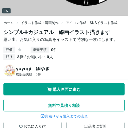
1/7
ホーム
イラスト作成・漫画制作
アイコン作成・SNSイラスト作成
シンプル➕カジュアル 線画イラスト描きます
思い出、お気に入りの写真をイラストで特別な一枚にします。
-
0
件
評価
販売実績
3
枠 / お願い中：
0
人
残り
yuyugi ゆゆぎ
総販売実績：
0件
購入画面に進む
無料で見積り相談
見積りから購入までの流れ
お気に入り(7)
出品者に質問