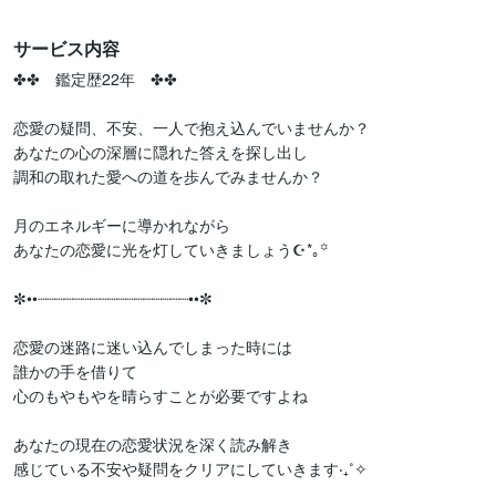
サービス内容
✤✤　鑑定歴22年　✤✤

恋愛の疑問、不安、一人で抱え込んでいませんか？

あなたの心の深層に隠れた答えを探し出し

調和の取れた愛への道を歩んでみませんか？

月のエネルギーに導かれながら

あなたの恋愛に光を灯していきましょう☪︎*｡꙳

✼••┈┈┈┈┈┈┈┈┈┈┈┈┈┈┈┈┈••✼ 

恋愛の迷路に迷い込んでしまった時には

誰かの手を借りて

心のもやもやを晴らすことが必要ですよね

あなたの現在の恋愛状況を深く読み解き

感じている不安や疑問をクリアにしていきます‧₊˚✧
