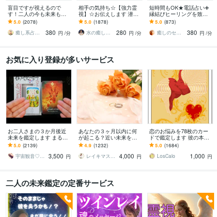
盲目ですが視えるので
相手の気持ち☆【強力霊
短時間もOK★電話占い➕
す！二人の今も未来もひ
視】☆お伝えします 潜在
縁結びヒーリングを致し
らきます 二人の行き着く
意識・魂の声を読み解き
ます 霊感☆タロット☆占
5.0
(2078)
5.0
(1878)
5.0
(873)
先を視たうえで一番幸せ
お相手の本音を明かしま
星術☆縁結びヒーリング
380
280
380
なご縁の結び方へ導きま
す
の嬉しいセット♡
癒し系占い師 まるタロー
水の癒し手 魂の救済 Aqua Ray
癒しのセラピーサロン☪️セレイ
円
/分
円
/分
円
/分
す
お気に入り登録が多いサービス
お二人さまの３か月後近
あなたの３ヶ月以内に何
恋のお悩みを78枚のカー
未来を鑑定します まるで
が起こる？近い未来を視
ドで鑑定します 彼の本
対面鑑定★アナタだけの
ます あなたのハイヤーセ
音・恋の行方が気になる
5.0
(2139)
4.9
(1232)
5.0
(1684)
特別な本気動画をお届け
ルフに繋がり今後どうな
あなたへ
3,500
4,000
1,000
します
るのかをリーディング
宇宙観音♡白風結唯水
レイキマスター琴
LosCalo
円
円
円
二人の未来鑑定の定番サービス