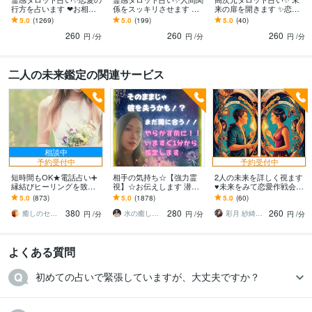
行方を占います ❤︎お相手
係をスッキリさせます ☘️
来の扉を開きます ✨恋
の気持ち、相性、未来を
人間関係のストレスを減
愛、仕事、人生の道しる
5.0
(1269)
5.0
(199)
5.0
(40)
丁寧に視ます❤︎
らす、トラブル解消のサ
べをタロットで照らしま
260
260
260
ポート☘️
す✧︎*。
円
/分
円
/分
円
/分
二人の未来鑑定の関連サービス
相談中
予約受付中
予約受付中
短時間もOK★電話占い➕
相手の気持ち☆【強力霊
2人の未来を詳しく視ます
縁結びヒーリングを致し
視】☆お伝えします 潜在
♥️未来をみて恋愛作戦会議
ます 霊感☆タロット☆占
意識・魂の声を読み解き
♥️
5.0
(873)
5.0
(1878)
5.0
(60)
星術☆縁結びヒーリング
お相手の本音を明かしま
380
280
260
の嬉しいセット♡
す
癒しのセラピーサロン☪️セレイ
水の癒し手 魂の救済 Aqua Ray
彩月 紗綺奈（あやつき さきな）
円
/分
円
/分
円
/分
よくある質問
初めての占いで緊張していますが、大丈夫ですか？