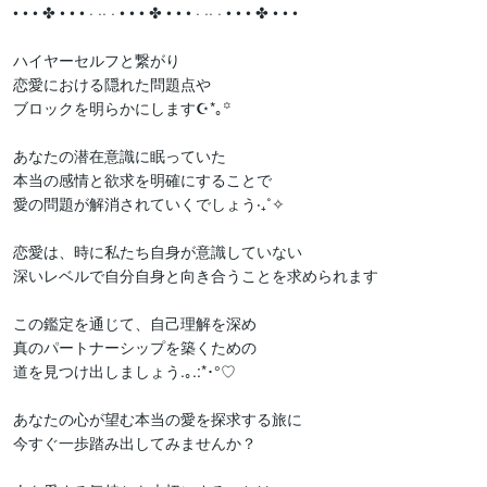
• • • ✤ • • • · ·· · • • • ✤ • • • · ·· · • • • ✤ • • •

ハイヤーセルフと繋がり

恋愛における隠れた問題点や

ブロックを明らかにします☪︎*｡꙳

あなたの潜在意識に眠っていた

本当の感情と欲求を明確にすることで

愛の問題が解消されていくでしょう‧₊˚✧

恋愛は、時に私たち自身が意識していない

深いレベルで自分自身と向き合うことを求められます

この鑑定を通じて、自己理解を深め

真のパートナーシップを築くための

道を見つけ出しましょう.｡.:*･°♡

あなたの心が望む本当の愛を探求する旅に

今すぐ一歩踏み出してみませんか？
