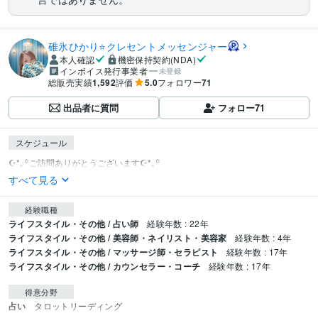
碓氷ひかり⭐️クレセントメッセンジャー
本人確認
機密保持契約(NDA)
インボイス発行事業者
未登録
総販売実績
1,592
評価
5.0
フォロワー
71
出品者に質問
フォロー
71
スケジュール
すべて見る
経験職種
ライフスタイル・その他 / 占い師
経験年数 : 22年
ライフスタイル・その他 / 美容師・ネイリスト・美容家
経験年数 : 4年
ライフスタイル・その他 / マッサージ師・セラピスト
経験年数 : 17年
ライフスタイル・その他 / カウンセラー・コーチ
経験年数 : 17年
得意分野
占い
タロットリーディング