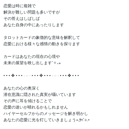
恋愛は時に複雑で

解決が難しい問題も多いですが

その答えはしばしば

あなた自身の中にあったりします

タロットカードの象徴的な意味を解釈して

恋愛における様々な感情の動きを探ります

カードはあなたの現在の心境や

未来の展望を映し出します˚✧₊⁎

• • • ✤ • • • · ·· · • • • ✤ • • • · ·· · • • • ✤ • • •

あなたの心の奥深く

潜在意識に隠された真実が囁いています

その声に耳を傾けることで

恋愛の迷いが晴れるかもしれません

ハイヤーセルフからのメッセージを解き明かし

あなたの恋愛に光を灯していきましょう⋆౨ৎ˚⟡.•
