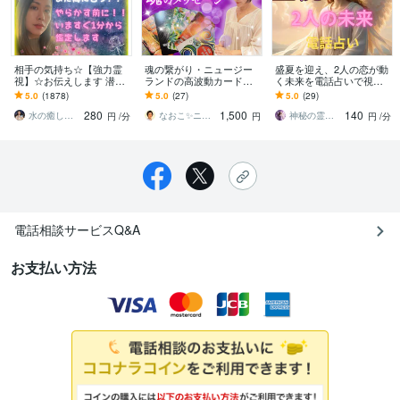
相手の気持ち☆【強力霊
魂の繋がり・ニュージー
盛夏を迎え、2人の恋が動
視】☆お伝えします 潜在
ランドの高波動カードで
く未来を電話占いで視ま
意識・魂の声を読み解き
視ます ツインレイの絆へ
す 琉球の神秘なエネルギ
5.0
(1878)
5.0
(27)
5.0
(29)
お相手の本音を明かしま
❤️愛と気づきのスピリチ
ーと占星術・霊視で天命
280
1,500
140
す
ュアルメッセージ
と運命を導きます☆
水の癒し手 魂の救済 Aqua Ray
なおこ✨ニュージーランドNo1鑑定士✨
神秘の霊視⭐結月（Yuzuki）
円
/分
円
円
/分
電話相談サービスQ&A
お支払い方法