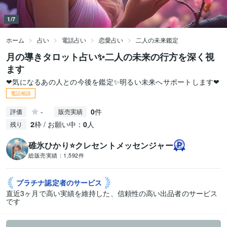
1/7
ホーム
占い
電話占い
恋愛占い
二人の未来鑑定
月の導きタロット占い✨二人の未来の行方を深く視
ます
❤気になるあの人との今後を鑑定✨明るい未来へサポートします❤
電話相談
-
0
件
評価
販売実績
2
枠 / お願い中：
0
人
残り
碓氷ひかり⭐️クレセントメッセンジャー
総販売実績：
1,592件
プラチナ認定者の
サービス
直近3ヶ月で高い実績を維持した、信頼性の高い出品者のサービス
です