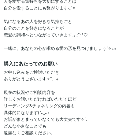
人を愛する気持ちを大切にすることは

自分を愛することにも繋がります‧₊˚✧

気になるあの人を好きな気持ちごと

自分のことを好きになることが

恋愛の調和へとつながっていきます.｡.:*･°♡

一緒に、あなたの心が求める愛の形を見つけましょう˚✧₊⁎
購入にあたってのお願い
お申し込みをご検討いただき

ありがとうございます✧*。+

現在の状況やご相談内容を

詳しくお話いただければいただくほど

リーディング&チャネリングの内容も

具体的になります(*ᴗˬᴗ)

お話がまとまっていなくても大丈夫です✧˚.

どんな小さなことでも

遠慮なくご相談ください。
