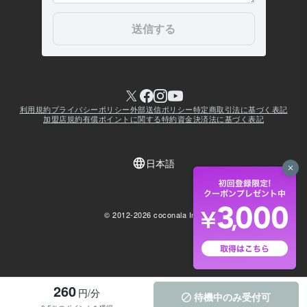
260
円/分
待機中のみ受付可