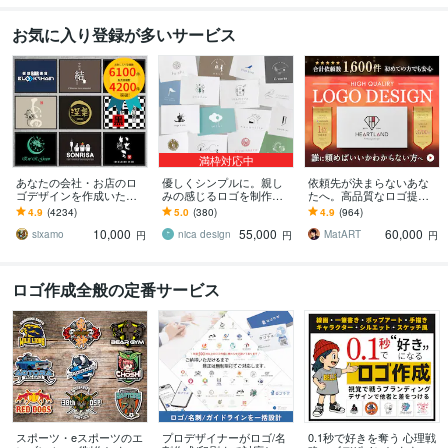
お気に入り登録が多いサービス
満枠対応中
あなたの会社・お店のロ
優しくシンプルに。親し
依頼先が決まらないあな
ゴデザインを作成いたし
みの感じるロゴを制作致
たへ。高品質なロゴ提供
ます 販売実績NO1!修正制
します モノトーンデザイ
します 総依頼数1600件突
4.9
(4234)
5.0
(380)
4.9
(964)
限なし!プロのデザインを
ン（単色）でミニマルで
破✧想いを形にする丁寧な
10,000
55,000
60,000
お手頃な料金で
親しみやすいシンボルに
プロ品質デザイン
sixamo
nica design
MatART
円
円
円
ロゴ作成全般の定番サービス
スポーツ・eスポーツのエ
プロデザイナーがロゴ/名
0.1秒で好きを奪う 心理戦