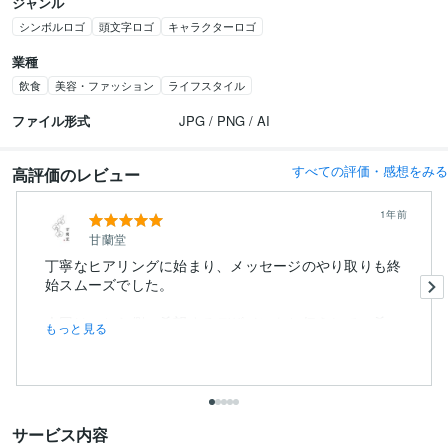
ジャンル
シンボルロゴ
頭文字ロゴ
キャラクターロゴ
業種
飲食
美容・ファッション
ライフスタイル
ファイル形式
JPG / PNG / AI
すべての評価・感想をみる
高評価のレビュー
1年前
甘蘭堂
丁寧なヒアリングに始まり、メッセージのやり取りも終
始スムーズでした。
今回はこちら側の希望するデザインをお伝えして、希...
もっと見る
サービス内容