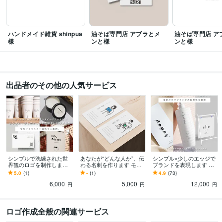
ハンドメイド雑貨 shinpua
油そば専門店 アブラとメ
油そば専門店 ア
様
ンと様
ンと様
出品者のその他の人気サービス
シンプルで洗練された世
あなたが“どんな人か”、伝
シンプル×少しのエッジで
界観のロゴを制作します 8
わる名刺を作ります モニ
ブランドを表現します ヒ
月末までのモニター価格
ター価格！残り2名様で
アリングからブランドの
5.0
(1)
-
(1)
4.9
(73)
です。残り2名様。
す。
魅力を言語化、コンセプ
6,000
5,000
12,000
トを基に制作
円
円
円
ロゴ作成全般の関連サービス