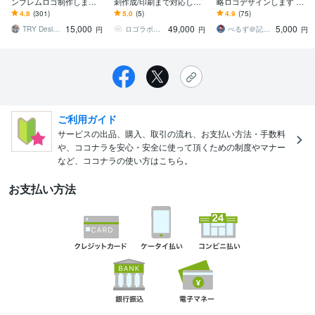
ンブレムロゴ制作します
刺作成/印刷まで対応しま
略ロゴデザインします 記
チームロゴ・ユニフォー
す 修正無制限｜ご提案に
憶に残り、選ばれる ― 感
4.8
(301)
5.0
(5)
4.9
(75)
ムロゴ作ります
ご満足頂けなければ料金
情を動かすロゴは心理で
15,000
49,000
5,000
をいただきません。
作る！
TRY DesignWorks
ロゴラボ｜企業・店舗特化型デザイン事務所
べるず＠記憶に残る心理戦略デザイナー
円
円
円
ご利用ガイド
サービスの出品、購入、取引の流れ、お支払い方法・手数料
や、ココナラを安心・安全に使って頂くための制度やマナー
など、ココナラの使い方はこちら。
お支払い方法