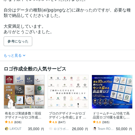
自分はデータの種類(ai/jpg/pngなど)に疎かったのですが、必要な種
類で納品してくださいました。

大変満足しています。

ありがとうございました。
参考になった
もっと見る
ロゴ作成全般の人気サービス
有名ロゴ実績多数！現役
プロのデザイナーがロゴ
ドリームチーム10名で高
デザイナーがロゴ作成し
デザインを作成します ご
品質ロゴ10案を提案しま
ます 5案でご提案・修正無
納得いただけなければ料
す 2～3案では不安な方向
5.0
(636)
4.9
(647)
5.0
(365)
制限・著作権譲渡・用途
金は頂きません｜デザイ
け！選べないレベルの10
35,000
26,000
50,000
別アドバイス対応
ンの丸投げOK
案をあなたへ！
LAYOUT
ロゴラボ｜企業・店舗特化型デザイン事務所
Team ROGOS
円
円
円