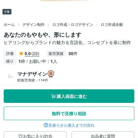
1/9
ホーム
デザイン制作
ロゴ作成・ロゴデザイン
ロゴ作成全般
あなたのもやもや、形にします
ヒアリングからブランドの魅力を言語化、コンセプトを基に制作
5.0
(22)
30
件
評価
販売実績
1
枠 / お願い中：
1
人
残り
マナデザイン
総販売実績：
114件
購入画面に進む
無料で見積り相談
見積りから購入までの流れ
お気に入り(213)
出品者に質問