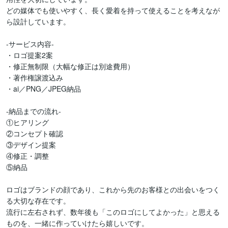
どの媒体でも使いやすく、長く愛着を持って使えることを考えなが
ら設計しています。

-サービス内容-

・ロゴ提案2案

・修正無制限（大幅な修正は別途費用）

・著作権譲渡込み

・ai／PNG／JPEG納品

-納品までの流れ-

①ヒアリング

②コンセプト確認

③デザイン提案

④修正・調整

⑤納品

ロゴはブランドの顔であり、これから先のお客様との出会いをつく
る大切な存在です。

流行に左右されず、数年後も「このロゴにしてよかった」と思える
ものを、一緒に作っていけたら嬉しいです。
