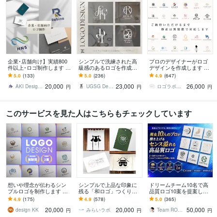
企業･店舗向け】実績800
シンプルで洗練された高
プロのデザイナーがロゴ
件以上･ロゴ制作します 男
級感のあるロゴを作成し
デザインを作成します ご
女2名のデザイナーが多角
ます —大切な想いをもと
納得いただけなければ料
5.0
(133)
5.0
(236)
4.9
(647)
的な視点からデザインを
に、コンセプトから丁寧
金は頂きません｜デザイ
20,000
23,000
26,000
ご提案します
に設計いたします—
ンの丸投げOK
AKI Design Create
UGSG Design Studio
ロゴラボ｜企業・店舗特化型デザイン事務所
円
円
円
このサービスを見た人はこちらもチェックしています
想いや理念が伝わるシン
シンプルで上品な印象に
ドリームチーム10名で高
プルロゴを制作します 企
残る「和ロゴ」つくりま
品質ロゴ10案を提案しま
業・店舗・個人事業に対
す 初回3案ご提案！著作権
す 2～3案では不安な方向
4.9
(175)
4.9
(578)
5.0
(365)
応した高品質ロゴ
譲渡！AIデータ込！
け！選べないレベルの10
20,000
20,000
50,000
案をあなたへ！
design KK
みらいラボ
Team ROGOS
円
円
円