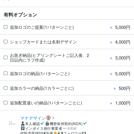
有料オプション
＋
5,000円
追加ロゴのご提案(1パターンごと)
＋
4,000円
ショップカードまたは名刺デザイン
お急ぎ納品(ヒアリングシートご記入後、2
＋
3,000円
日以内にラフ作成)
＋
5,000円
追加ロゴの納品(1パターンごと)
＋
500円
追加カラーの納品(1カラーごとに)
＋
1,000円
追加配置違いの納品(1パターンごとに)
マナデザイン
本人確認
機密保持契約(NDA)
インボイス発行事業者
未登録
総販売実績
114
評価
4.9
フォロワー
23