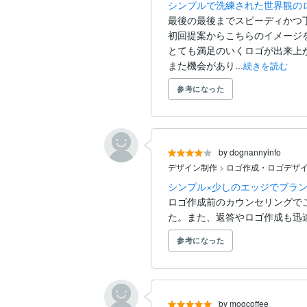
シンプルで洗練された世界観のロ
最後の最後までスピーディかつ
初回提案からこちらのイメージ
とても満足のいくロゴが出来上が
また機会があり...
続きを読む
参考になった
by dognannyinfo
デザイン制作
>
ロゴ作成・ロゴデザ
シンプル×少しのエッジでブラ
ロゴ作成前のカウンセリングで
た。また、返答やロゴ作成も迅速
参考になった
by mogcoffee