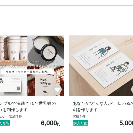
もらえばいいか分からない…、

切にしています ˎˊ˗

さい。
ンプルで洗練された世界観の
あなたが“どんな人か”、伝わる
ゴを制作します
刺を作ります
1
1
5.0
実績
件
実績
件
6,000
5,00
入可能
購入可能
円