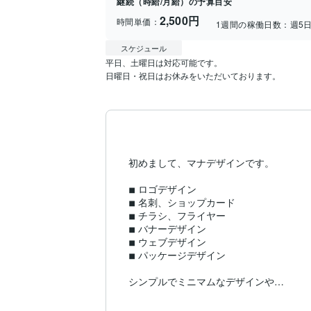
継続（時給/月給）の予算目安
2,500円
時間単価：
1週間の稼働日数：
週5
スケジュール
平日、土曜日は対応可能です。

日曜日・祝日はお休みをいただいております。
初めまして、マナデザインです。

◾︎ ロゴデザイン

◾︎ 名刺、ショップカード

◾︎ チラシ、フライヤー

◾︎ バナーデザイン

◾︎ ウェブデザイン

◾︎ パッケージデザイン

シンプルでミニマムなデザインや

程よくポップなデザインが得意です。
