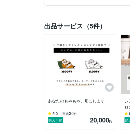
デザインが必要だけど、どうデザインして
そんなもやもやした気持ちを形にすることを大
どんな小さな事でもお気軽にご相談くだ
出品サービス（5件）
あなたのもやもや、形にします
シ
ロ
30
5.0
実績
件
20,000
購入可能
購
円