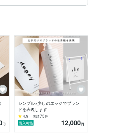
名
シンプル×少しのエッジでブラン
ドを表現します
73
4.9
実績
件
0
12,000
購入可能
円
円