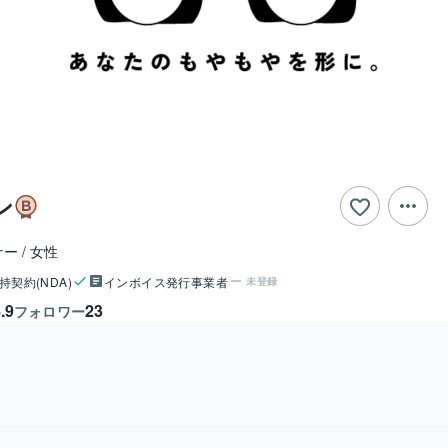
ン
ナー
女性
持契約(NDA)
インボイス発行事業者
未登録
.9
23
フォロワー