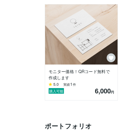
モニター価格！QRコード無料で
作成します
1
5.0
実績
件
6,000
購入可能
円
ポートフォリオ