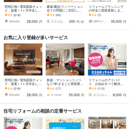
照明計画✅電気図面チェッ
建築/建設/リノベーション
リフォームプランニング
ク・提案｜1ヶ月伴走しま
全ての問題にご対応しま
の伴走と図面更新します
す IC歴20年｜新築・リフ
す 大工のおっちゃん工房
疑問や迷いを丁寧に解消
5.0
(218)
4.9
(45)
5.0
(7)
ォームの電気図面相談
お客様相談センター 受
し納得のブラッシュアッ
28,000
200
35,000
付はこちらから
ププランをご提供
littlealiel
大工のおっちゃん工房一級建築士
MAYU一級建築士事務所
円
円
/分
円
お気に入り登録が多いサービス
照明計画✅電気図面チェッ
新築・マンションリノベ
リフォームのアドバイ
ク・提案｜1ヶ月伴走しま
など1軒まるごと壁紙選び
ス お悩みすべて解決し
す IC歴20年｜新築・リフ
ます 完成イメージ付きで
ます 数多くの現場をこな
5.0
(218)
4.9
(17)
4.9
(113)
ォームの電気図面相談
迷わない！絶対に失敗し
している建築士の大工さ
28,000
55,000
8,000
たくない人におススメ
んが問題解決！
littlealiel
in move
大工のおっちゃん工房一級建築士
円
円
円
住宅リフォームの相談の定番サービス