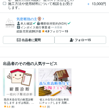
＋
13,000円
施工方法や使用材料について相談をお受け
します。
気密断熱の主
本人確認
機密保持契約(NDA)
インボイス発行事業者
未登録
総販売実績
20
評価
4.9
フォロワー
15
出品者に質問
フォロー
15
出品者のその他の人気サービス
既存木造住宅の耐震診断
省エネ住宅の欠陥を事前
をします まずは相談。そ
にチェックします 高断熱
の後、診断、改修提案、
高気密住宅における間取
5.0
(8)
4.5
(3)
概算見積までOP対応！
りの問題点をチェックし