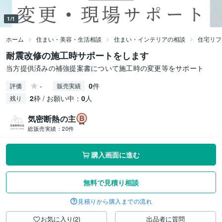
1/1
ホーム
住まい・美容・生活相談
住まい・インテリアの相談
住宅リフ
耐震改修の施工時サポートをします
当方提供済みの補強提案書について施工時の変更等をサポート
-
0
件
評価
販売実績
2
枠 / お願い中：
0
人
残り
気密断熱の主
総販売実績：
20件
購入画面に進む
無料で見積り相談
見積りから購入までの流れ
お気に入り(2)
出品者に質問