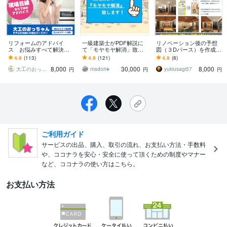
リフォームのアドバイ
一級建築士がPDF解説に
リノベーション後の予想
ス お悩みすべて解決し
て「モヤモヤ解消」致し
図（３Dパース）を作成し
ます 数多くの現場をこな
ます ▶︎視点を変えたアド
ます リノベーション後の
4.9
(113)
4.9
(121)
4.9
(8)
している建築士の大工さ
バイスで『間取り迷子』
インテリアやこだわりの
8,000
30,000
8,000
んが問題解決！
を解決致します！
設計を共有しましょう
大工のおっちゃん工房一級建築士
madori➕
yukiusagi57
円
円
円
ご利用ガイド
サービスの出品、購入、取引の流れ、お支払い方法・手数料
や、ココナラを安心・安全に使って頂くための制度やマナー
など、ココナラの使い方はこちら。
お支払い方法