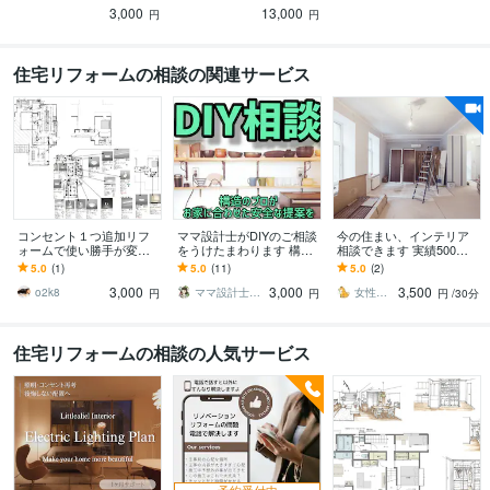
3,000
13,000
ます。
円
円
住宅リフォームの相談の関連サービス
コンセント１つ追加リフ
ママ設計士がDIYのご相談
今の住まい、インテリア
ォームで使い勝手が変わ
をうけたまわります 構造
相談できます 実績500
ります コンセント、スイ
計算ができる設計士が、
件！女性建築士がインテ
5.0
(1)
5.0
(11)
5.0
(2)
ッチ等の追加変更の電気
初心者でも安全にできるD
リアのお悩みを解決いた
3,000
3,000
3,500
図面をつくります。
IYを提案
します
o2k8
ママ設計士さち 【家建てた建築家】
女性建築士 rin
円
円
円
/30分
住宅リフォームの相談の人気サービス
予約受付中