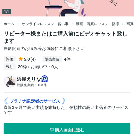
1/1
ホーム
オンラインレッスン・習い事
動画・写真レッスン・指導
写真
リピーター様またはご購入前にビデオチャット致し
ます
撮影関連のお悩み等お気軽にご相談下さい
5.0
(4)
4
件
評価
販売実績
20
枠 / お願い中：
0
人
残り
浜屋えりな
総販売実績：
108件
プラチナ認定者の
サービス
直近3ヶ月で高い実績を維持した、信頼性の高い出品者のサービス
です
購入画面に進む