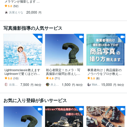
メラマンが撮影します ロ
ケーション、スタジオ等
5.0
(52)
ご相談下さい
20,000
浜屋えりな
円
写真撮影指導の人気サービス
Lightroomclassic教えます
初心者限定！カメラ・写
事業者向け｜商品撮影の
Lightroomで驚くほどの仕
真撮影の疑問お答えしま
ノウハウをプロが教えま
上がりを実現する講座で
す その「困った」解決し
す EC・SNS用に商品の魅
5.0
(10)
4.9
(71)
5.0
(8)
す！
ます。AI時代のセカンド
力を伝える撮影ノウハウ
7,500
1,500
15,000
オピニオン！
をお伝えします
出張撮影写真 Eri
井上大輔＠DCMTフォトグラファー
Makoマコ＠講師・撮影コンサルタント
円
/90分
円
/60分
円
/90分
お気に入り登録が多いサービス