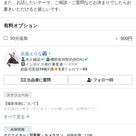
また、お話したいテーマ、ご相談・ご質問などお決まりでしたらお
書きいただけると嬉しいです。
有料オプション
＋
500円
30分追加
浜屋えりな
本人確認
機密保持契約(NDA)
インボイス発行事業者
未登録
総販売実績
108
評価
5.0
フォロワー
55
出品者に質問
フォロー
55
スケジュール
【撮影依頼について】

土日祝日は埋まってしまうことが多いので、お早目にご...
すべて見る
経験職種
クリエイター / 写真家・カメラマン
経験年数 : 10年