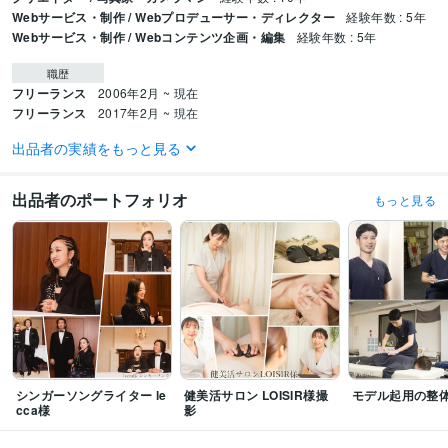
Webサービス・制作 / Webプロデューサー・ディレクター
経験年数 : 5年
Webサービス・制作 / Webコンテンツ企画・編集
経験年数 : 5年
職歴
フリーランス
2006年2月 ~ 現在
フリーランス
2017年2月 ~ 現在
出品者の実績をもっと見る
ビジネス・クリエイティブツール
WordPress:7年
Google スプレッドシート:7年
弥生会計:5年
Google Analytics:7年
Adobe Photoshop:7年
Lightroom:5年
出品者のポートフォリオ
もっと見る
得意分野
動画編集・映像制作
人物撮影
学歴
大東文化大学
1991年3月 ~ 1995年2月
シンガーソングライター le
健美活サロン LOISIR様撮
モデル起用の整
cca様
影