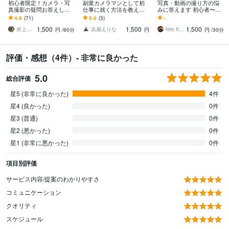
初心者限定！カメラ・写
副業カメラマンとして初
写真・動画の撮り方の悩
真撮影の疑問お答えしま
仕事に就く方法を教えま
みに答えます 初心者〜中
す その「困った」解決し
す 実績０の素人でもプロ
級者向け、実践ベースで
4.9
(71)
5.0
(3)
-
ます。AI時代のセカンド
カメラマンとして仕事で
ご案内
1,500
1,500
1,500
オピニオン！
きるようになります
井上大輔＠DCMTフォトグラファー
浜屋えりな
hiro frames
円
/60分
円
円
/30分
評価・感想（4件）- 非常に良かった
5.0
総合評価
星5 (非常に良かった)
4件
星4 (良かった)
0件
星3 (普通)
0件
星2 (悪かった)
0件
星1 (非常に悪かった)
0件
項目別評価
サービス内容/提案のわかりやすさ
コミュニケーション
クオリティ
スケジュール