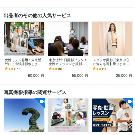
出品者のその他の人気サービス
女性モデル起用！東京近
東京近郊1日撮影プラン！
スタジオ撮影【東京中心
郊にて出張撮影致します
女性カメラマンが撮影し
に遠方も可】承ります ラ
WEBサイト、店舗、SN
ます イベント・セミナ
イティング機材をしっか
4.9
(14)
5.0
(8)
5.0
(4)
S、集客、広告等の出張撮
ー・ワークショップ・パ
り組んで選ばれるプロフ
60,000
55,000
25,000
影致します
ーティなどの写真撮影に
ィール写真を！
円
円
円
写真撮影指導の関連サービス