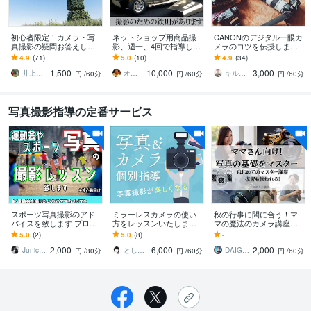
初心者限定！カメラ・写
ネットショップ用商品撮
CANONのデジタル一眼カ
真撮影の疑問お答えしま
影、週一、4回で指導しま
メラのコツを伝授します
す その「困った」解決し
す ネットショップは画像
元カメラマンが一眼カメ
4.9
(71)
5.0
(10)
4.9
(34)
ます。AI時代のセカンド
が命、一眼レフやコンパ
ラ・スマホの撮り方のコ
1,500
10,000
3,000
オピニオン！
クトデジカメでも可
ツを伝授！
井上大輔＠DCMTフォトグラファー
オムニー・池田光男
キルハラムカナ
円
/60分
円
/60分
円
/60分
写真撮影指導の定番サービス
スポーツ写真撮影のアド
ミラーレスカメラの使い
秋の行事に間に合う！マ
バイスを致します プロス
方をレッスンいたします
マの魔法のカメラ講座し
ポーツカメラマンが直接
【ビデオチャット】カメ
ます 運動会・発表会の思
5.0
(2)
5.0
(8)
-
アドバイス！運動会やイ
ラの使い方や設定方法を
い出を鮮やかに！ママの
2,000
6,000
2,000
ベントなど
解説いたします。
ための撮影テクニック
Junichi Fukuda_SGW
とし＠PT×Photographer
DAIGO＠映像クリエイター
円
/30分
円
/60分
円
/60分