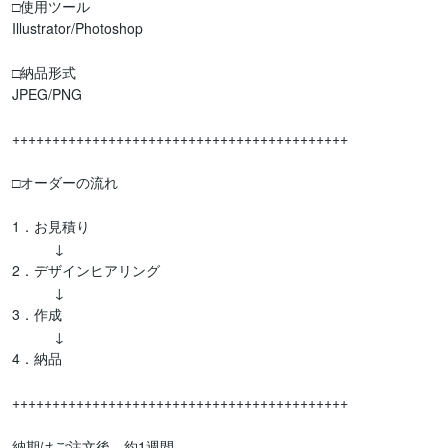
□使用ツール

Illustrator/Photoshop

□納品形式

JPEG/PNG

++++++++++++++++++++++++++++++++++++++++++

□オーダーの流れ

1．お見積り

　　　↓

2．デザインヒアリング

　　　↓

3．作成

　　　↓

4．納品

++++++++++++++++++++++++++++++++++++++++++

納期はご注文後、約1週間
