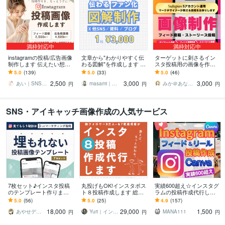
満枠対応中
満枠対応中
instagramの投稿/広告画像
文章から"わかりやすく伝
ターゲットに刺さるイン
制作します 伝えたい想い
わる図解"を作成します ブ
スタ投稿用の画像を作成
を、目に留まるデザイン
ログ図解・X図解・コンテ
します フィード投稿、ス
5.0
(139)
5.0
(33)
5.0
(46)
へ
ンツ図解お任せくださ
トーリーズ投稿、広告用
2,500
3,000
3,000
い！
画像を作成いたします
あい｜SNSデザイン
masami｜スライド・Webデザイナー
みか＠あなたに寄り添うサポーター
円
円
円
SNS・アイキャッチ画像作成の人気サービス
7枚セット♪インスタ投稿
丸投げもOK!インスタポス
実績600超え☆インスタグ
のテンプレート作ります
ト８投稿作成します 総FW
ラムの投稿作成代行しま
もうキレイなだけじゃダ
8万人〜達成＆個人法人の
す Instagram運用OK☆フ
5.0
(56)
5.0
(25)
4.9
(157)
メ！3つの戦略で埋もれな
インスタサポート件数70
ィード・リールCanva制
18,000
29,000
1,500
い投稿を制作
件〜有
作
あやせデザイン
Yuri｜インスタ運用・WEBデザイン
MANA111
円
円
円