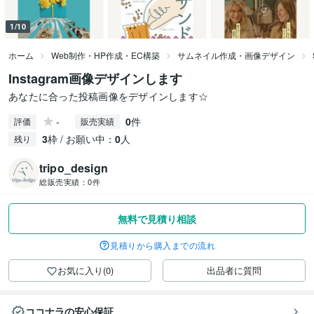
1/10
ホーム
Web制作・HP作成・EC構築
サムネイル作成・画像デザイン
Instagram画像デザインします
あなたに合った投稿画像をデザインします☆
-
0
件
評価
販売実績
3
枠 / お願い中：
0
人
残り
tripo_design
総販売実績：
0件
無料で見積り相談
見積りから購入までの流れ
お気に入り(0)
出品者に質問
ココナラの安心保証