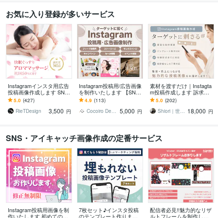
お気に入り登録が多いサービス
Instagramインスタ用広告
Instagram投稿用/広告画像
素材を渡すだけ｜Instagta
投稿画像作成します SNS
を制作いたします 【SNS
m投稿作成します 訴求力
で集客アップ！！商品の
画像】1枚だけでも表紙〜
のあるフィード・リール
5.0
(427)
4.9
(113)
5.0
(202)
宣伝広告などにも♪
サンクスページ丸々でもO
動画・広告画像作成しま
3,500
5,000
18,000
K♪
す
RieTDesign
Cocoiro Design
Shiori｜世界観クリエイター
円
円
円
SNS・アイキャッチ画像作成の定番サービス
Instagram投稿用画像を制
7枚セット♪インスタ投稿
配信者必見!!魅力的なリザ
作いたします 初めての方
のテンプレート作ります
ルトフレームを制作しま