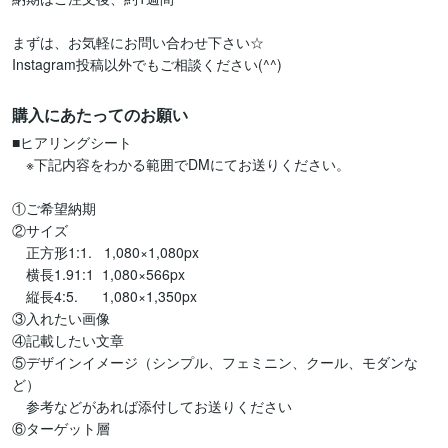
まずは、お気軽にお問い合わせ下さい☆

Instagram投稿以外でもご相談ください(^^)
購入にあたってのお願い
■ヒアリングシート

　※下記内容をわかる範囲でDMにてお送りください。

①ご希望納期

②サイズ

　正方形1:1.   1,080×1,080px

　横長1.91:1  1,080×566px

　縦長4:5.      1,080×1,350px

③入れたい画像

④記載したい文章

⑤デザインイメージ（シンプル、フェミニン、クール、モダンな
ど）

　参考などがあれば添付してお送りください

⑥ターゲット層
