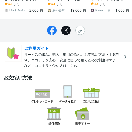
もお気軽にご相談くださ
もうキレイなだけじゃダ
す IRIAMライバー限定毎
5.0
(67)
5.0
(56)
4.9
(20)
い！丁寧に対応いたしま
メ！3つの戦略で埋もれな
日使えるグッズをあなた
2,000
18,000
1,000
す。
い投稿を制作
に
Lily３Design
あやせデザイン
Kanon｜実績1500以上のデザイナー
円
円
円
ご利用ガイド
サービスの出品、購入、取引の流れ、お支払い方法・手数料
や、ココナラを安心・安全に使って頂くための制度やマナー
など、ココナラの使い方はこちら。
お支払い方法