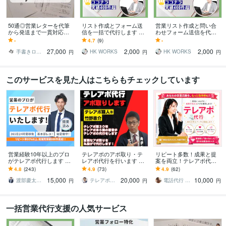
50通◎営業レターを代筆
リスト作成とフォーム送
営業リスト作成と問い合
から発送まで一貫対応し
信を一括で代行します 豊
わせフォーム送信を代行
ます 切手代不要◎リスト
富な対応実績！あなたの
します 豊富な対応実績！
-
4.7
(9)
-
作成・封筒、便箋代筆・
営業活動をトータルにサ
あなたの営業活動をトー
27,000
2,000
2,000
印刷・郵送代行込み
ポート！
タルにサポート！
手書きロボット「てがロボ」
HK WORKS
HK WORKS
円
円
円
このサービスを見た人はこちらもチェックしています
営業経験10年以上のプロ
テレアポのアポ取り・テ
リピート多数！成果と提
がテレアポ代行します ア
レアポ代行を行います テ
案を両立！テレアポ代行
ポ取得に拘ったテレアポ
レアポ職人®がアポ取り・
します 営業の外注先では
4.8
(243)
4.9
(73)
4.9
(62)
をします！都度振り返り
テレアポ・電話営業を致
なく、営業パートナーと
15,000
20,000
10,000
を行います！
します
して伴走します！
渡部慶太【営業代行のプロ】
テレアポ職人 竹野恵介
電話代行 テレアポ ゆうゆう♡
円
円
円
一括営業代行支援の人気サービス