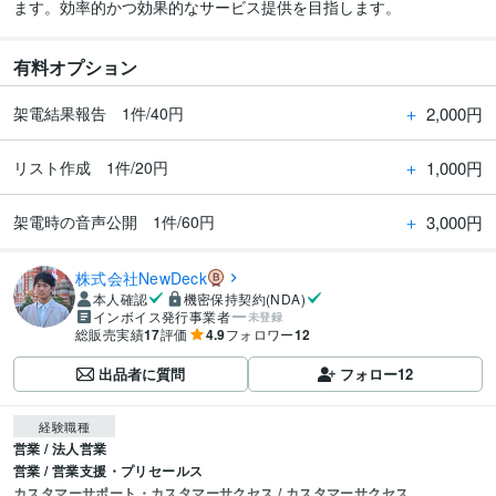
有料オプション
＋
2,000円
架電結果報告 1件/40円
＋
1,000円
リスト作成 1件/20円
＋
3,000円
架電時の音声公開 1件/60円
株式会社NewDeck
本人確認
機密保持契約(NDA)
インボイス発行事業者
未登録
総販売実績
17
評価
4.9
フォロワー
12
出品者に質問
フォロー
12
経験職種
営業 / 法人営業
営業 / 営業支援・プリセールス
カスタマーサポート・カスタマーサクセス / カスタマーサクセス