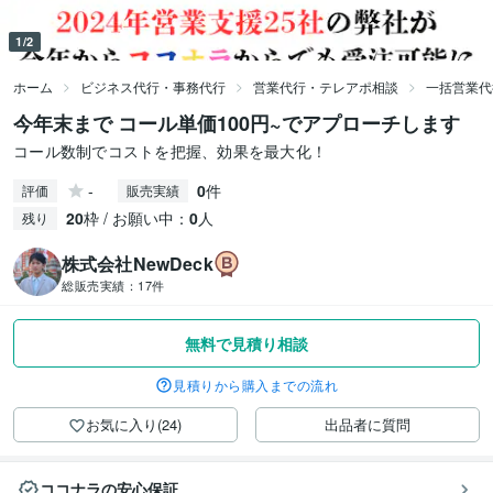
1/2
ホーム
ビジネス代行・事務代行
営業代行・テレアポ相談
一括営業代
今年末まで コール単価100円~でアプローチします
コール数制でコストを把握、効果を最大化！
-
0
件
評価
販売実績
20
枠 / お願い中：
0
人
残り
株式会社NewDeck
総販売実績：
17件
無料で見積り相談
見積りから購入までの流れ
お気に入り(24)
出品者に質問
ココナラの安心保証