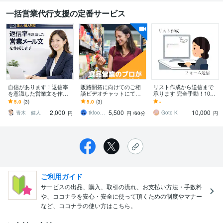
一括営業代行支援の定番サービス
自信があります！返信率
販路開拓に向けてのご相
リスト作成から送信まで
を意識した営業文を作成
談ビデオチャットにて賜
承ります 完全手動！10円
します 用途・商材に合わ
ります 地域の食品メーカ
から対応可能！
5.0
(3)
5.0
(3)
-
せて個別に作成します3案
ー様の都心への新規販路
2,000
5,500
10,000
提出いたします
拡大をお手伝いします。
青木 健人
tkfoodsales
Goto K
円
円
/60分
円
ご利用ガイド
サービスの出品、購入、取引の流れ、お支払い方法・手数料
や、ココナラを安心・安全に使って頂くための制度やマナー
など、ココナラの使い方はこちら。