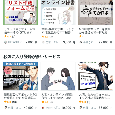
リスト作成とフォーム送
営業×秘書でサポートしま
50通◎営業レターを代筆
信を一括で代行します 豊
す 営業強みのママ秘書チ
から発送まで一貫対応し
富な対応実績！あなたの
ームがあなたを支えます
ます 切手代不要◎リスト
4.7
(9)
5.0
(3)
-
営業活動をトータルにサ
作成・封筒、便箋代筆・
2,000
3,000
27,000
ポート！
印刷・郵送代行込み
HK WORKS
営業・テレアポ・ママチーム
手書きロボット「てがロボ」
円
円
円
お気に入り登録が多いサービス
新規顧客のアポイントを2
対面・オンラインで商談
お問い合わせフォームに
件獲得します 全国対応！
代行します B2BからB2C
１０万社の営業代行しま
法人リスト作成から送信
まで、必要であればコン
す リスト作成から送信ま
5.0
(13)
5.0
(4)
5.0
(8)
まで代行し2件保証！
サルもできます！
で。5件のアポ保証！
40,000
10,000
85,000
佐藤 けんいち
きたぐちTRYOUTplus
佐藤 けんいち
円
円
円