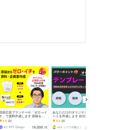
現役広告プランナーが「ゼロ→イ
あなただけのオリジナルテンプレ
訪問介護 BCP
チ」で資料作成します 原稿を元
ートを作成します 自分用のテン
録をご提供します
に、新規でPPTによる資料や企画
プレートで伝わりやすいプレゼン
P委員会・訓練
5.0
(2)
5.0
(2)
5.0
(5)
書を作成いたします
ができる
５回分ご提供！
16,000
20,000
KY PPT Design
nori（パワポ職人）
kaigo_全力
円
円