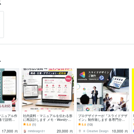
ス
ス
マニュアル作
社内資料・マニュアルを伝わる形
プロデザイナーが『スライドデザ
格で説明文
に再設計します メモ・Wordから
イン』制作致します 各専門分野
満足度UP
伝わる「資料づくり丸投げできる
の実務歴12年～21年のデザイナ
5.0
(1)
5.0
(13)
サービス」
ーメンバーがご対応
17,000
20,000
10,000
miridesign31
Ｒ Creative Design
円
円
円