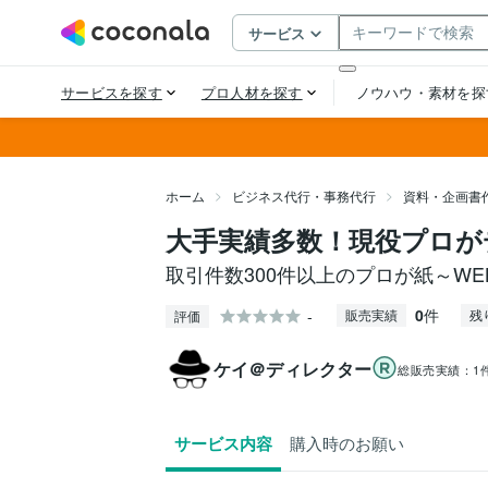
ホーム
ビジネス代行・事務代行
資料・企画書
大手実績多数！現役プロが
取引件数300件以上のプロが紙～W
0
件
-
販売実績
残
評価
ケイ＠ディレクター
総販売実績：
1
サービス内容
購入時のお願い