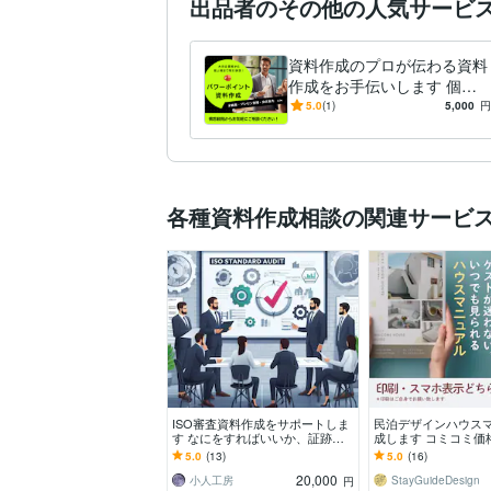
出品者のその他の人気サービ
資料作成のプロが伝わる資料
作成をお手伝いします 個人
～大手企業様との取引実績30
5.0
(1)
5,000
円
0件突破！伝わる資料をご提
案
各種資料作成相談の関連サービ
ISO審査資料作成をサポートしま
民泊デザインハウス
す なにをすればいいか、証跡は
成します コミコミ価
何がいるか、何を聞かれるか等
など丸投げOK!ゲスト
5.0
(13)
5.0
(16)
20,000
小人工房
StayGuideDesign
円