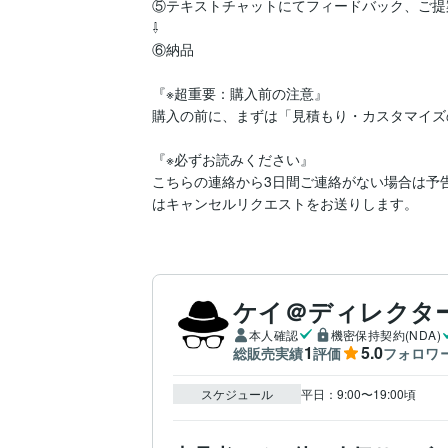
⑤テキストチャットにてフィードバック、ご提
⇩

⑥納品

『※超重要：購入前の注意』

購入の前に、まずは「見積もり・カスタマイズ
『※必ずお読みください』

こちらの連絡から3日間ご連絡がない場合は予
はキャンセルリクエストをお送りします。
ケイ＠ディレクタ
本人確認
機密保持契約(NDA)
1
5.0
総販売実績
評価
フォロワ
スケジュール
平日：9:00〜19:00頃