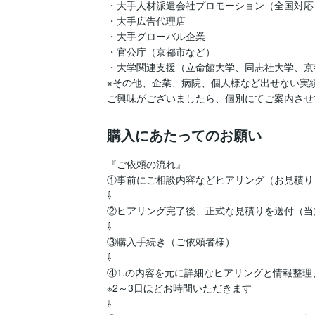
・大手人材派遣会社プロモーション（全国対応）
・大手広告代理店

・大手グローバル企業

・官公庁（京都市など）

・大学関連支援（立命館大学、同志社大学、京
※その他、企業、病院、個人様など出せない実績
ご興味がございましたら、個別にてご案内させ
購入にあたってのお願い
『ご依頼の流れ』

①事前にご相談内容などヒアリング（お見積り
⇩

②ヒアリング完了後、正式な見積りを送付（当方
⇩

③購入手続き（ご依頼者様）

⇩

④1.の内容を元に詳細なヒアリングと情報整理
※2～3日ほどお時間いただきます

⇩
