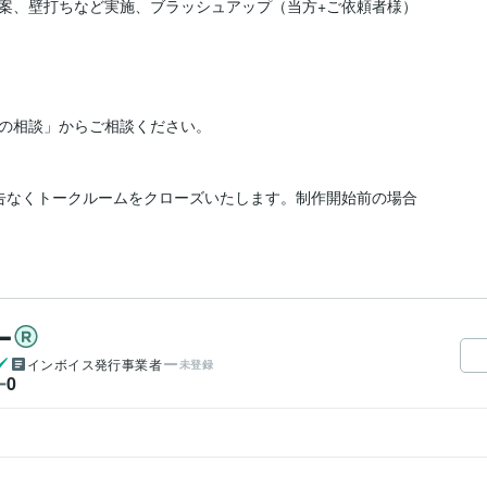
案、壁打ちなど実施、ブラッシュアップ（当方+ご依頼者様）

の相談」からご相談ください。

告なくトークルームをクローズいたします。制作開始前の場合
ー
インボイス発行事業者
未登録
0
ー