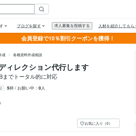
会員登録で10％割引クーポンを獲得！
作成
各種資料作成相談
ディレクション代行します
EBまでトータル的に対応
5
枠 / お願い中：
0
人
り
件
お気に入り（0）