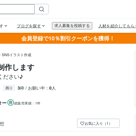
会員登録で10％割引クーポンを獲得！
・SNSイラスト作成
制作します
ください♪
3
枠 / お願い中：
0
人
残り
ター
総販売実績：
1件
想
お気に入り（1）