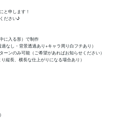
にと申します！

ださい♪

中に入る形）で制作

透過なし・背景透過あり+キャラ周り白フチあり）　

ターンのみ可能（ご希望があればお知らせください）

像により縦長、横長な仕上がりになる場合あり）


