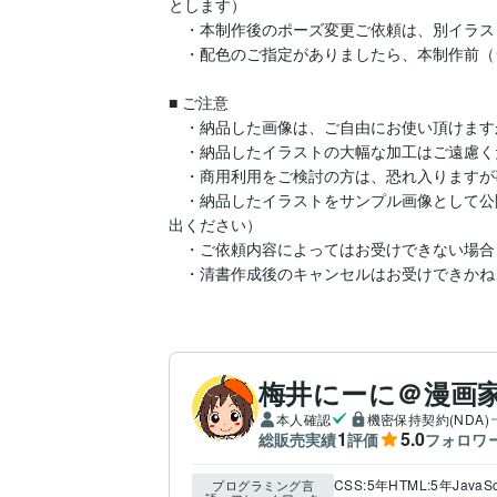
とします）

　・本制作後のポーズ変更ご依頼は、別イラス
　・配色のご指定がありましたら、本制作前（
■ ご注意

　・納品した画像は、ご自由にお使い頂けます
　・納品したイラストの大幅な加工はご遠慮く
　・商用利用をご検討の方は、恐れ入りますが
　・納品したイラストをサンプル画像として公
出ください）

　・ご依頼内容によってはお受けできない場合
　・清書作成後のキャンセルはお受けできかね
梅井にーに＠漫画
本人確認
機密保持契約(NDA)
1
5.0
総販売実績
評価
フォロワ
CSS:5年
HTML:5年
JavaSc
プログラミング言