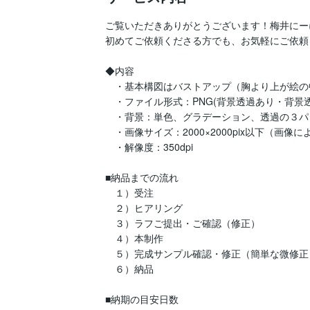
ご覧いただきありがとうございます！梅井にー
初めてご依頼くださる方でも、お気軽にご依頼く
◆内容

　・基本構図はバストアップ（胸より上が絵の
　・ファイル形式：PNG(背景透過あり・背景
　・背景：単色、グラデーション、透過の３パ
　・画像サイズ：2000×2000pix以下（画
　・解像度：350dpi

■納品までの流れ

　１）受注

　２）ヒアリング

　３）ラフご提出・ご確認（修正）

　４）本制作

　５）完成サンプル確認・修正（簡単な微修正）
　６）納品

■納期の目安日数
