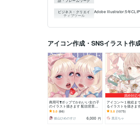
語・フレームワーク
Adobe Illustrator:5年
CLIP
ビジネス・クリエイ
ティブツール
アイコン作成・SNSイラスト作
満枠対応
商用可❣️ポップでかわいい女の子
アイコン〜１枚絵ま
のイラスト描きます 配信背景／
るイラストを描きます
アイコン／ヘッダー／一枚絵／グ
ラ自体が初めての方
5.0
(66)
5.0
(1075)
ッズ／プレゼントにも
ご相談ください♪★
6,000
姫山ひめのすけ
黒豆ちゃ
円