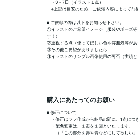
　・3～7日（イラスト１点）

　※上記は目安のため、ご依頼内容によって前後
■ ご依頼の際は以下をお知らせ下さい。

①イラストのご希望イメージ（服装やポーズ等
す！）

②重視する点（使ってほしい色や雰囲気等があ
③その他ご要望がありましたら

④イラストのサンプル画像使用の可否（実績と
購入にあたってのお願い
■ 修正について

　・修正はラフ作成から納品の間に、1点につき
　・配色変更は、１案を１回といたします。

　　（「この部分を赤や青などにして欲しい」