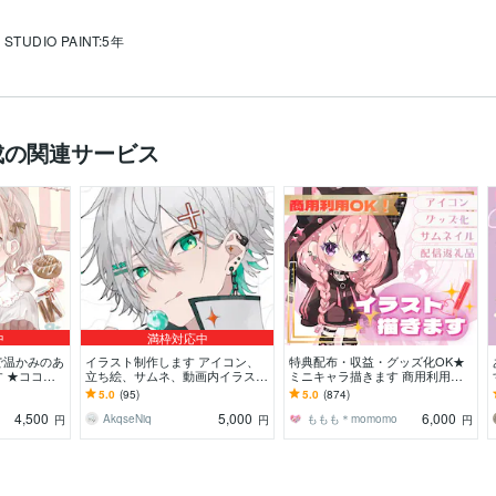
 STUDIO PAINT:5年
成の関連サービス
中
満枠対応中
で温かみのあ
イラスト制作します アイコン、
特典配布・収益・グッズ化OK★
 ★ココナ
立ち絵、サムネ、動画内イラスト
ミニキャラ描きます 商用利用に
も、お気軽に
等描きます
対応！ライブ配信・SNSなどお好
5.0
(95)
5.0
(874)
きな場所で使えます
4,500
5,000
6,000
AkqseNiq
ももも＊momomo
円
円
円