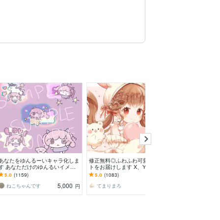
満枠
あなたをゆんるーいキャラ化しま
修正無料◎ふわふわ可愛いイラス
初めてのご依頼
す あなただけのゆんるいイメー
トをお届けします X、YouTube、
るアイコン描きま
ジキャラクターを作ります
グッズなど様々な用途で使用可能
き｣を丁寧につ
5.0
(1159)
5.0
(1083)
5.0
(16)
です◎
5,000
7,000
ねこちゃんです
てまりまろ
Mellow めろう
円
円