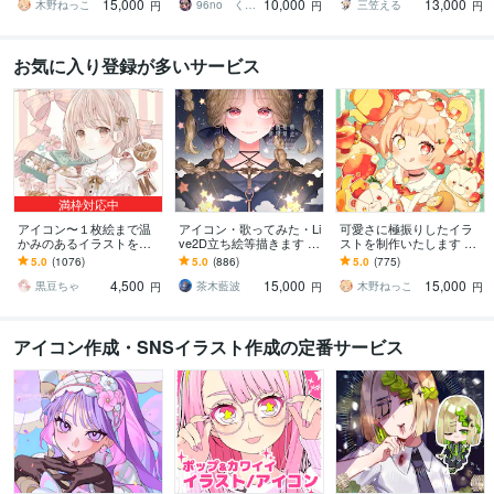
15,000
10,000
13,000
点まで無料！★
配信サムネ等用途様々！
ってみたも
木野ねっこ
96no くろの
三笠える
円
円
円
お気に入り登録が多いサービス
満枠対応中
アイコン〜１枚絵まで温
アイコン・歌ってみた・Li
可愛さに極振りしたイラ
かみのあるイラストを描
ve2D立ち絵等描きます ち
ストを制作いたします ★
きます ★ココナラ自体が
びキャラや配信用イラス
商用利用＆二次利用込
5.0
(1076)
5.0
(886)
5.0
(775)
初めての方も、お気軽に
ト等、幅広く制作してい
み！ミニキャラは小物２
4,500
15,000
15,000
ご相談ください♪★
ます！
点まで無料！★
黒豆ちゃ
茶木藍波
木野ねっこ
円
円
円
アイコン作成・SNSイラスト作成の定番サービス