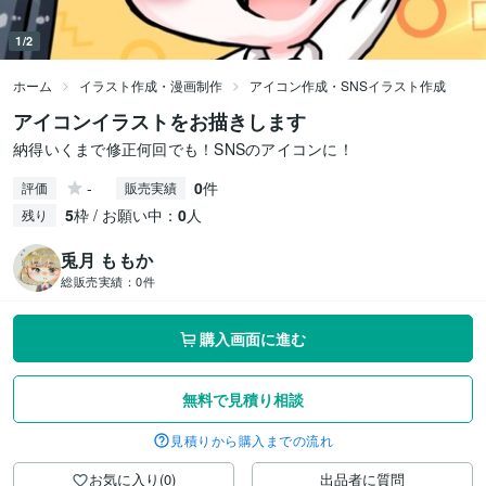
1/2
ホーム
イラスト作成・漫画制作
アイコン作成・SNSイラスト作成
アイコンイラストをお描きします
納得いくまで修正何回でも！SNSのアイコンに！
-
0
件
評価
販売実績
5
枠 / お願い中：
0
人
残り
兎月 ももか
総販売実績：
0件
購入画面に進む
無料で見積り相談
見積りから購入までの流れ
お気に入り(0)
出品者に質問