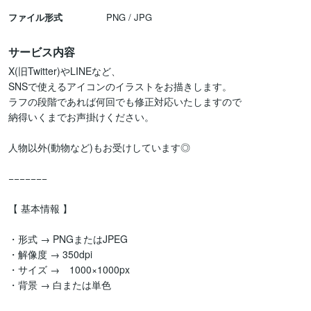
ファイル形式
PNG / JPG
サービス内容
X(旧Twitter)やLINEなど、

SNSで使えるアイコンのイラストをお描きします。

ラフの段階であれば何回でも修正対応いたしますので

納得いくまでお声掛けください。

人物以外(動物など)もお受けしています◎

−−−−−−−

【 基本情報 】

・形式 → PNGまたはJPEG

・解像度 → 350dpi

・サイズ →　1000×1000px

・背景 → 白または単色
