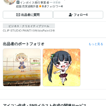
インボイス発行事業者
未登録
総販売実績
0
評価
0.0
フォロワー
4
出品者に質問
フォロー
4
ビジネス・クリエイティブツール
CLIP STUDIO PAINT:10年
ibisPaint:3年
出品者のポートフォリオ
もっと見る
アイコン作成・SNSイラスト作成の関連サービス