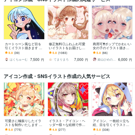
カートゥーン風など目を
修正無料◎ふわふわ可愛
商用可❣️ポップでかわいい
引くイラスト描きます SN
いイラストをお届けしま
女の子のイラスト描きま
Sアイコンや記念イラス
す X、YouTube、グッズな
す 配信背景／アイコン／
5.0
(39)
5.0
(1083)
5.0
(66)
ト、立ち絵、キャラデザ
ど様々な用途で使用可能
ヘッダー／一枚絵／グッ
7,500
7,000
6,000
におすすめ！
です◎
ズ／プレゼントにも
はくちゅーむ
てまりまろ
姫山ひめのすけ
円
円
円
アイコン作成・SNSイラスト作成の人気サービス
可愛さに極振りしたイラ
イラスト・アイコン・ヘ
アイコン、一枚絵☆立ち
ストを制作いたします ★
ッダー様々な絵柄で作成
絵、目を引くイラスト描
商用利用＆二次利用込
します 商用可！似顔絵・
きます イリアム、サム
5.0
(775)
4.9
(277)
5.0
(338)
み！ミニキャラは小物２
ブログ・インスタ・動画
ネ、live2D、YouTube、歌