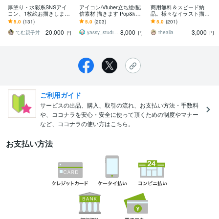
厚塗り・水彩系SNSアイ
アイコン/Vtuber立ち絵/配
商用無料＆スピード納
コン、1枚絵お描きします
信素材 描きます Pop&kaw
品。様々なイラスト描き
かわいい・かっこいい
aiiイラストであなたの活
ます 様々な活動で使用す
5.0
(131)
5.0
(203)
5.0
(201)
系、闇・病み系の人間を
動に彩りを✨
るイラストが必要な方
20,000
8,000
3,000
描くのが得意です！
へ。
てむ親子丼
yassy_studio8
thealla
円
円
円
ご利用ガイド
サービスの出品、購入、取引の流れ、お支払い方法・手数料
や、ココナラを安心・安全に使って頂くための制度やマナー
など、ココナラの使い方はこちら。
お支払い方法