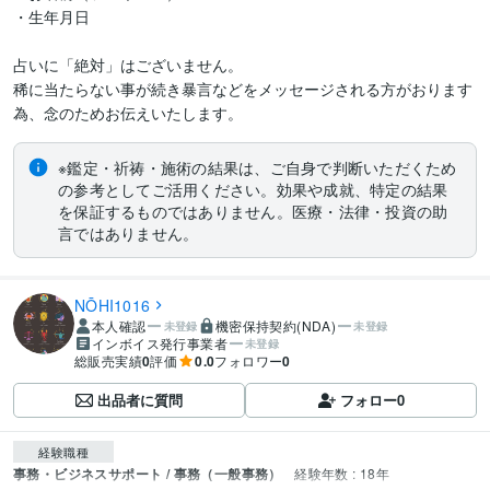
・生年月日

占いに「絶対」はございません。

稀に当たらない事が続き暴言などをメッセージされる方がおります
※鑑定・祈祷・施術の結果は、ご自身で判断いただくため
の参考としてご活用ください。効果や成就、特定の結果
を保証するものではありません。医療・法律・投資の助
言ではありません。
NŌHI1016
本人確認
機密保持契約(NDA)
未登録
未登録
インボイス発行事業者
未登録
総販売実績
0
評価
0.0
フォロワー
0
出品者に質問
フォロー
0
経験職種
事務・ビジネスサポート / 事務（一般事務）
経験年数 : 18年