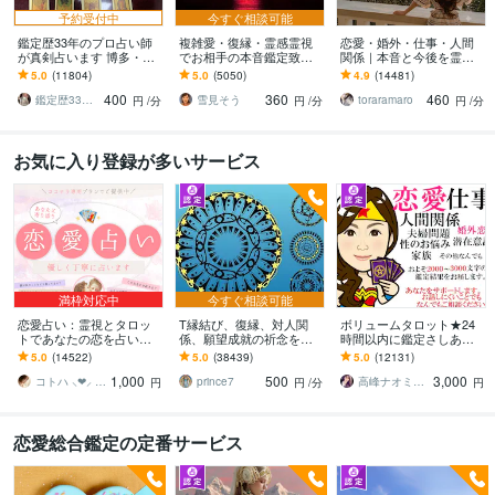
予約受付中
今すぐ相談可能
鑑定歴33年のプロ占い師
複雑愛・復縁・霊感霊視
恋愛・婚外・仕事・人間
が真剣占います 博多・廓
でお相手の本音鑑定致し
関係｜本音と今後を霊視
屋の純血統占い祈願師
ます 降りて来た言葉をそ
ます 現実重視の鑑定｜本
5.0
(11804)
5.0
(5050)
4.9
(14481)
雷鳥
のままお伝えします。
質と今後の行動を具体的
400
360
460
にお伝えします
鑑定歴33年のプロ占い師 雷鳥
雪見そう
toraramaro
円
/分
円
/分
円
/分
お気に入り登録が多いサービス
満枠対応中
今すぐ相談可能
恋愛占い：霊視とタロッ
T縁結び、復縁、対人関
ボリュームタロット★24
トであなたの恋を占いま
係、願望成就の祈念を承
時間以内に鑑定さしあげ
す 復縁・片想い・複雑
ります 対象者の思いと状
ます 3000文字以上の鑑定
5.0
(14522)
5.0
(38439)
5.0
(12131)
愛・夫婦問題…お悩みに
況、対象者との対話、祈
★希望者のみ一部カード
1,000
500
3,000
優しく寄り添います♡
念
開示サービスあり
コトハ ⸜❤︎⸝ 新サービス提供開始✨️
prince7
高峰ナオミ タロット占い師
円
円
/分
円
恋愛総合鑑定の定番サービス