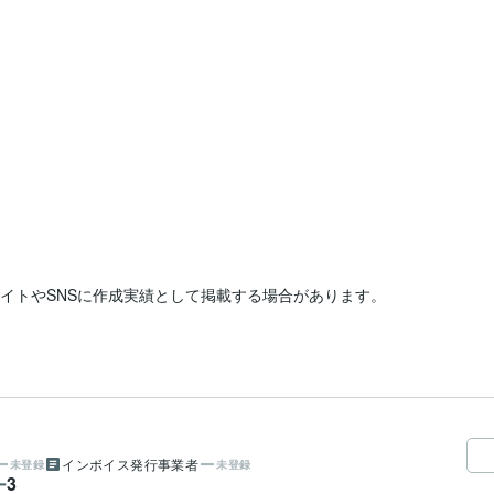
他サイトやSNSに作成実績として掲載する場合があります。

インボイス発行事業者
未登録
未登録
3
ー