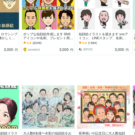
トロでシンプ
ポップな似顔絵作成します SNS
似顔絵イラストを描きます snsア
懐かしくて
アイコンや名刺、プレゼント用に
イコン、LINEスタンプ、名刺な
和テイストの
ポップな似顔絵作成します
どに活用ください！
4.9
(2249)
4.9
(1384)
3,000
3,000
3,000
syuwaco
BPIYO
円
円
円
似顔絵イラス
大人数6名様〜水彩の似顔絵をお
長寿祝いや記念日に大人数似顔