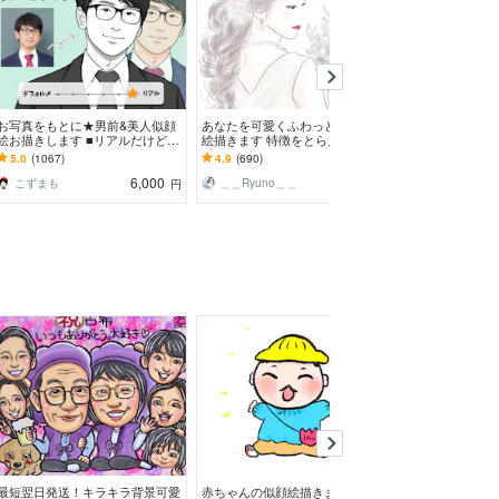
お写真をもとに★男前&美人似顔
あなたを可愛くふわっとした似顔
名刺、ビジネス
絵お描きします ■リアルだけど、
絵描きます 特徴をとらえつつ更
ゼントに作成し
お写真よりも親しみやすい印象に
に素敵に仕上げます！
似顔絵1名様★追
5.0
(1067)
4.9
(690)
4.9
(1302)
i納品可
6,000
4,500
こずまも
＿＿Ryuno＿＿
kiriイラスト
円
円
最短翌日発送！キラキラ背景可愛
赤ちゃんの似顔絵描きます 【0〜
PEANUTS風の