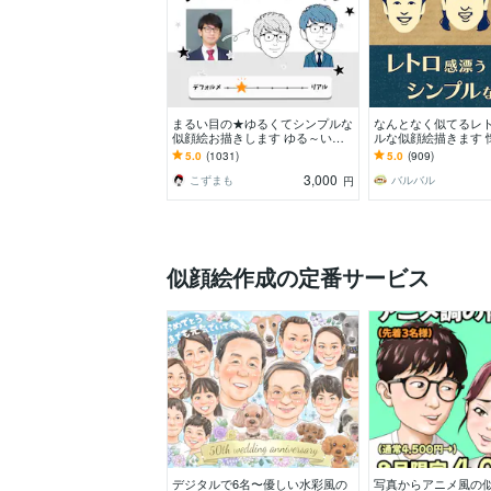
まるい目の★ゆるくてシンプルな
なんとなく似てるレ
似顔絵お描きします ゆる～い感
ルな似顔絵描きます 
じにしたい、似すぎない方が‥と
新しい。ほんのり昭
5.0
(1031)
5.0
(909)
いう方にオススメ！
やさしい似顔絵
3,000
こずまも
バルバル
円
似顔絵作成の定番サービス
デジタルで6名〜優しい水彩風の
写真からアニメ風の