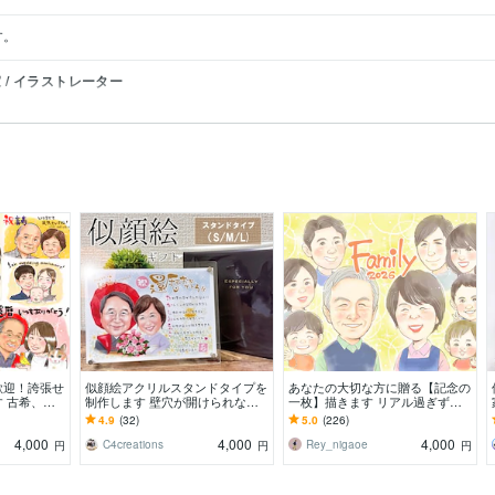
す。
/ イラストレーター
歓迎！誇張せ
似顔絵アクリルスタンドタイプを
あなたの大切な方に贈る【記念の
 古希、還
制作します 壁穴が開けられない
一枚】描きます リアル過ぎず少
、大切な家族
賃貸でも安心！受け手に配慮した
し可愛いテイストの似顔絵です
4.9
(32)
5.0
(226)
す
ギフト♪
4,000
4,000
4,000
C4creations
Rey_nigaoe
円
円
円