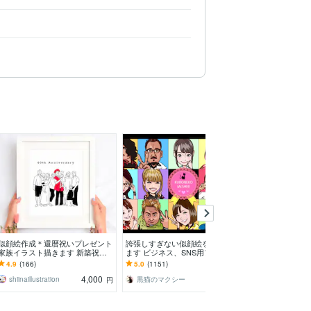
似顔絵作成＊還暦祝いプレゼント
誇張しすぎない似顔絵をお描きし
お写真から心温
家族イラスト描きます 新築祝い /
ます ビジネス、SNS用アイコ
きします ふん
記念日プレゼント /誕生日プレゼ
ン、アバターなどに！
タッチ♡大切な
4.9
(166)
5.0
(1151)
4.9
(191)
ントにオススメ
物
4,000
5,000
shiinaillustration
黒猫のマクシー
hataly ❁ Lee
円
円