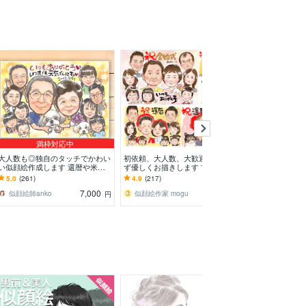
満枠対応中
大人数も◎独自のタッチでかわい
初依頼、大人数、大歓迎！誇張せ
ビックリマン風
い似顔絵作成します 還暦や米
ず優しくお描きします 古希、還
ル化まで制作し
寿、誕生日プレゼント、結婚記念
暦や敬老、父母の日、大切な家族
り安心クオリテ
5.0
(261)
4.9
(217)
5.0
(586)
日のお祝いに
への想いを形にします
K シール制作対
7,000
4,000
似顔絵師anko
似顔絵作家 mogu
M・W・P
円
円