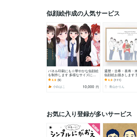
似顔絵作成の人気サービス
パネル印刷にも☆華やかな似顔絵
還暦・古希・喜寿・
を制作します 多様なサイズに対
似顔絵お描きします 
応可◎大切な日の一枚に。
真からOK♪大切な人
4.9
(9)
4.9
(111)
品を贈りませんか？
10,000
小白はこ
青山かりん
円
お気に入り登録が多いサービス