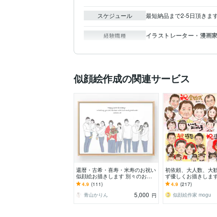
スケジュール
最短納品まで2-5日頂きま
イラストレーター・漫画家 
経験職種
似顔絵作成の関連サービス
還暦・古希・喜寿・米寿のお祝い
初依頼、大人数、大
似顔絵お描きします 別々のお写
ず優しくお描きします
真からOK♪大切な人へ特別な記念
暦や敬老、父母の日
4.9
(111)
4.9
(217)
品を贈りませんか？
への想いを形にしま
5,000
青山かりん
似顔絵作家 mogu
円