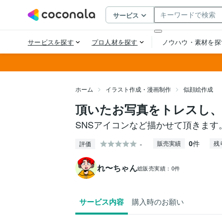
ホーム
イラスト作成・漫画制作
似顔絵作成
頂いたお写真をトレスし
SNSアイコンなど描かせて頂きます
0
件
-
販売実績
残
評価
れ〜ちゃん
総販売実績：
0件
サービス内容
購入時のお願い