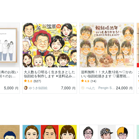
米寿のお祝い
大人数も◎明るく生き生きとした
送料無料！！大人数12名〜♡かわ
別々のお写
似顔絵を制作します ✦送料込み✦
いい似顔絵描きます ♡還暦祝い/
へ特別な記念
長寿祝い、記念日、プレゼント、
記念日/古希祝い/米寿祝い/傘寿祝
5.0
(527)
4.9
(14)
ご自宅用に♪
い/プレゼント
5,000
7,000
24,000
ゆうき似顔絵
ぺんた Pengin Smile
円
円
円