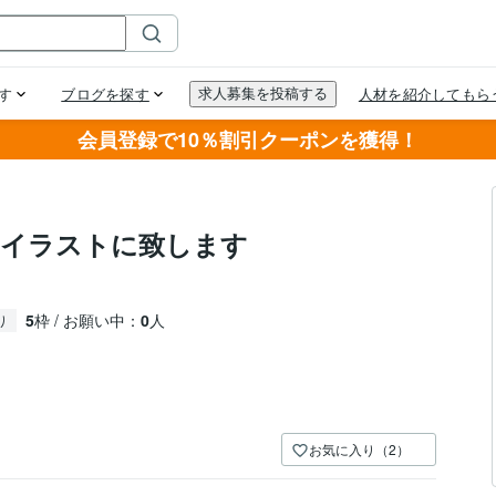
会員登録で10％割引クーポンを獲得！
、イラストに致します
。
5
枠 / お願い中：
0
人
り
お気に入り（2）