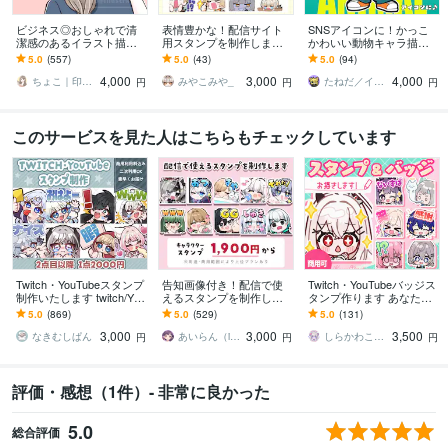
ビジネス◎おしゃれで清
表情豊かな！配信サイト
SNSアイコンに！かっこ
潔感のあるイラスト描き
用スタンプを制作します Y
かわいい動物キャラ描き
ます 大人かわいいアイコ
ouTube・Twitch・LINEス
ます ストリート系！かっ
5.0
(557)
5.0
(43)
5.0
(94)
ンで信頼度UP！インス
タンプにオススメ！
こかわいい動物キャラ作
4,000
3,000
4,000
タ・ココナラ用に
成｜修正無制限
ちょこ｜印象と信頼を形にするアイコン職人
みやこみや_
たねだ／イラストレーター
円
円
円
このサービスを見た人はこちらもチェックしています
Twitch・YouTubeスタンプ
告知画像付き！配信で使
Twitch・YouTubeバッジス
制作いたします twitch/You
えるスタンプを制作しま
タンプ作ります あなたの
Tube/tiktok配信用スタンプ
す アニメーションスタン
世界観を、ポップでかわ
5.0
(869)
5.0
(529)
5.0
(131)
制作
プも対応はじめました！
いく届けるお手伝い♡
3,000
3,000
3,500
なきむしぱん
あいらん（iran_stn）
しらかわこうめ
円
円
円
評価・感想（1件）- 非常に良かった
5.0
総合評価