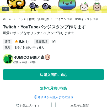
1/9
ホーム
イラスト作成・漫画制作
アイコン作成・SNSイラスト作成
Twitch・YouTubeバッジスタンプ作ります
可愛いポップなオリジナルスタンプ作ります☆
5.0
(1)
1
件
評価
販売実績
1
枠 / お願い中：
0
人
残り
RUMICO＠庭と森
総販売実績：
23件
購入画面に進む
無料で見積り相談
見積りから購入までの流れ
お気に入り(1)
出品者に質問