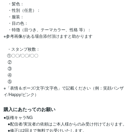
　・髪色：

　・性別（任意）：

　・服装：

　・目の色：

　・特徴（目つき、テーマカラー、性格 等）：

※参考画像がある場合添付頂けますと助かります

   ・スタンプ枚数：

   ①〇〇/〇〇/〇〇

　②

　③

　④

　⑤

※「表情＆ポーズ/文字/文字色」で記載ください（例：笑顔バンザ
購入にあたってのお願い
●版権キャラNG

　●配信者/実況者の依頼はご本人様からのみ受け付けております。

　●修正は2回まで無料でお受けいたします。
