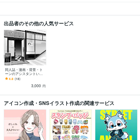
出品者のその他の人気サービス
同人誌・漫画・背景・ト
ーンのアシスタントいた
します ベタトーン他お手
4.8
(18)
伝いします。ジャンル問
3,000
いません
円
アイコン作成・SNSイラスト作成の関連サービス