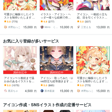
可愛さに極振りしたイラ
イラスト・アイコン・ヘ
アイコン、一枚絵☆立ち
ストを制作いたします ★
ッダー様々な絵柄で作成
絵、目を引くイラスト描
商用利用＆二次利用込
します 商用可！似顔絵・
きます イリアム、サム
5.0
(775)
4.9
(277)
5.0
(337)
み！ミニキャラは小物２
ブログ・インスタ・動画
ネ、live2D、YouTube、歌
15,000
10,000
13,000
点まで無料！★
配信サムネ等用途様々！
ってみたも
木野ねっこ
96no くろの
三笠える
円
円
円
お気に入り登録が多いサービス
満枠対応中
満枠対応中
アイコン〜１枚絵まで温
アイコン・歌ってみた・Li
可愛さに極振りしたイラ
かみのあるイラストを描
ve2D立ち絵等描きます ち
ストを制作いたします ★
きます ★ココナラ自体が
びキャラや配信用イラス
商用利用＆二次利用込
5.0
(1075)
5.0
(885)
5.0
(775)
初めての方も、お気軽に
ト等、幅広く制作してい
み！ミニキャラは小物２
4,500
15,000
15,000
ご相談ください♪★
ます！
点まで無料！★
黒豆ちゃ
茶木藍波
木野ねっこ
円
円
円
アイコン作成・SNSイラスト作成の定番サービス