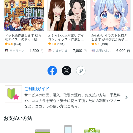
ドット絵作成します 様々
オシャレ大人可愛いアイ
かわいいイラストお描き
なテイストのドット絵を
コン、イラスト作成しま
します 少年少女が好きな
制作いたします。
す 小物無料！色々な場面
方におすすめです！
5.0
(424)
5.0
(131)
5.0
(198)
でお使いください
1,500
7,000
6,000
きゃりぺい
こまだこま
水玉ひよこ
円
円
円
ご利用ガイド
サービスの出品、購入、取引の流れ、お支払い方法・手数料
や、ココナラを安心・安全に使って頂くための制度やマナー
など、ココナラの使い方はこちら。
お支払い方法