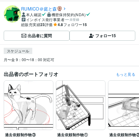
RUMICO＠庭と森
本人確認
機密保持契約(NDA)
インボイス発行事業者
未登録
総販売実績
23
評価
4.8
フォロワー
15
出品者に質問
フォロー
15
スケジュール
月〜金 9：00〜18：00 対応可
出品者のポートフォリオ
もっと見る
過去依頼制作物③
過去依頼制作物①
過去依頼制作物