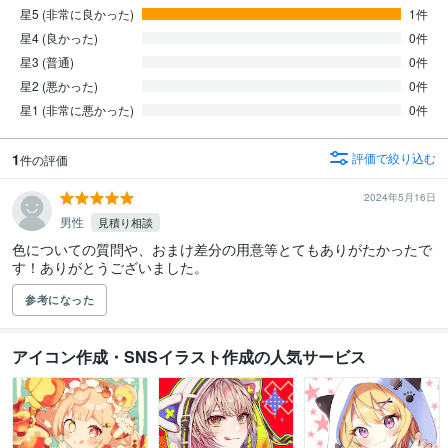
星5 (非常に良かった)
1件
星4 (良かった)
0件
星3 (普通)
0件
星2 (悪かった)
0件
星1 (非常に悪かった)
0件
1
評価で絞り込む
件の評価
2024年5月16日
男性
見積り相談
色についての質問や、おまけ差分の用意等とてもありがたかったで
す！ありがとうございました。
参考になった
アイコン作成・SNSイラスト作成の人気サービス