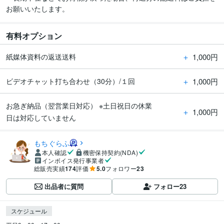
お願いいたします。
有料オプション
＋
1,000円
紙媒体資料の返送送料
＋
1,000円
ビデオチャット打ち合わせ（30分）/１回
お急ぎ納品（翌営業日対応） ※土日祝日の休業
＋
1,000円
日は対応していません
もちぐらふ
本人確認
機密保持契約(NDA)
インボイス発行事業者
総販売実績
174
評価
5.0
フォロワー
23
出品者に質問
フォロー
23
スケジュール