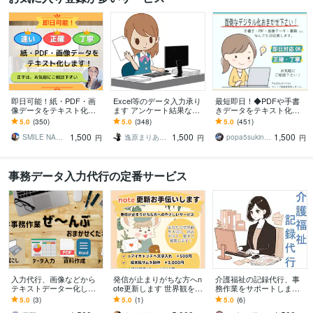
即日可能！紙・PDF・画
Excel等のデータ入力承り
最短即日！◆PDFや手書
像データをテキスト化し
ます アンケート結果な
きデータをテキスト化し
ます パソコン入力が苦
ど、細かいデータをまと
ます 時間が無くてテキス
5.0
(350)
5.0
(348)
5.0
(451)
手、作りたいけど時間が
めたいときに！
ト化したいのに出来ない
1,500
1,500
1,500
ない、すぐ欲しい方へ
という方におすすめ！
SMILE NAO（なお）
逸原まりあ／Maria－no－te
popa5sukintsu
円
円
円
事務データ入力代行の定番サービス
入力代行、画像などから
発信が止まりがちな方へn
介護福祉の記録代行、事
テキストデーター化しま
ote更新します 世界観を大
務作業をサポートします
す 格安！紙資料からのデ
切に投稿をお手伝い☕️
手書きからのシステム化
5.0
(3)
5.0
(1)
5.0
(6)
ーター化 お手伝いしま
や入力時間が取れないお