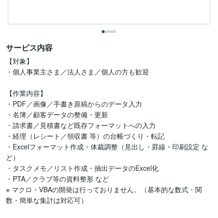
サービス内容
【対象】

・個人事業主さま／法人さま／個人の方も歓迎

【作業内容】

・PDF／画像／手書き原稿からのデータ入力

・名簿／顧客データの整備・更新

・請求書／見積書など既存フォーマットへの入力

・経理（レシート／領収書 等）の台帳づくり・転記

・Excelフォーマット作成・体裁調整（見出し・罫線・印刷設定 な
ど）

・タスクメモ／リスト作成・抽出データのExcel化

・PTA／クラブ等の資料整形 など

※ マクロ・VBAの開発は行っておりません。（基本的な数式・関
数・簡単な集計は対応可）
