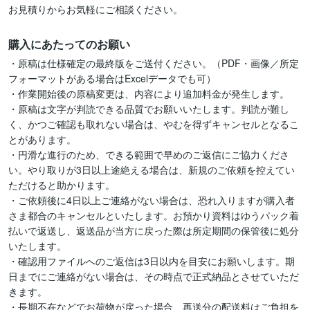
お見積りからお気軽にご相談ください。
購入にあたってのお願い
・原稿は仕様確定の最終版をご送付ください。（PDF・画像／所定
フォーマットがある場合はExcelデータでも可）

・作業開始後の原稿変更は、内容により追加料金が発生します。

・原稿は文字が判読できる品質でお願いいたします。判読が難し
く、かつご確認も取れない場合は、やむを得ずキャンセルとなるこ
とがあります。

・円滑な進行のため、できる範囲で早めのご返信にご協力くださ
い。やり取りが3日以上途絶える場合は、新規のご依頼を控えてい
ただけると助かります。

・ご依頼後に4日以上ご連絡がない場合は、恐れ入りますが購入者
さま都合のキャンセルといたします。お預かり資料はゆうパック着
払いで返送し、返送品が当方に戻った際は所定期間の保管後に処分
いたします。

・確認用ファイルへのご返信は3日以内を目安にお願いします。期
日までにご連絡がない場合は、その時点で正式納品とさせていただ
きます。

・長期不在などでお荷物が戻った場合、再送分の配送料はご負担を