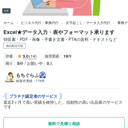
1/1
ホーム
ビジネス代行・事務代行
文字起こし・データ入力代行
事務デ
Excel★データ入力・表やフォーマット承ります
領収書・PDF・画像・手書き文書・PTAの資料・テキストなど
物品配送可能
5.0
(14)
19
件
評価
販売実績
5
枠 / お願い中：
0
人
残り
もちぐらふ
総販売実績：
174件
プラチナ認定者の
サービス
直近3ヶ月で高い実績を維持した、信頼性の高い出品者のサービス
です
無料で見積り相談