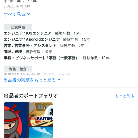
平日9：00～17：00

お休み 土日祝日　
すべて見る
経験職種
エンジニア / iOSエンジニア
経験年数 : 15年
エンジニア / Androidエンジニア
経験年数 : 15年
営業 / 営業事務・アシスタント
経験年数 : 5年
管理 / 経理
経験年数 : 10年
事務・ビジネスサポート / 事務（一般事務）
経験年数 : 10年
資格・検定
実用英語技能検定2級
取得年 : 1991年
出品者の実績をもっと見る
日商簿記検定3級
取得年 : 2023年
プログラミング言語・フレームワーク
出品者のポートフォリオ
もっと見る
C#:20年
C++:20年
Java:20年
JavaScript:20年
Kotlin:3年
Objective-C:10年
PHP:20年
SQL:20年
Swift:3年
ASP.NET:20年
Flutter:3年
Unity:10年
Unreal Engine:3年
Firebase:3年
Linux:20年
Microsoft SQL Server:20年
MySQL:20年
Git:5年
GitHub:5年
Subversion:5年
ビジネス・クリエイティブツール
弥生会計:5年
Excel:20年
Word:20年
PowerPoint:7年
Access:15年