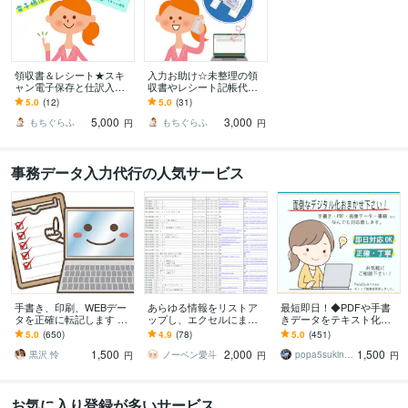
領収書＆レシート★スキ
入力お助け☆未整理の領
ャン電子保存と仕訳入力
収書やレシート記帳代行
します たまった領収書を
します Excel・マネーフォ
5.0
(12)
5.0
(31)
ご送付ください。PDFス
ワードや弥生会計などの
5,000
3,000
キャン＆記帳代行♪♪
クラウド会計
もちぐらふ
もちぐらふ
円
円
事務データ入力代行の人気サービス
手書き、印刷、WEBデー
あらゆる情報をリストア
最短即日！◆PDFや手書
タを正確に転記します 返
ップし、エクセルにまと
きデータをテキスト化し
信・見積り早め◎土日祝
めます データ1件あたり4
ます 時間が無くてテキス
5.0
(650)
4.9
(78)
5.0
(451)
や夜も対応可
円～！迅速かつ丁寧に対
ト化したいのに出来ない
1,500
2,000
1,500
応します！！
という方におすすめ！
黒沢 怜
ノーベン愛斗
popa5sukintsu
円
円
円
お気に入り登録が多いサービス