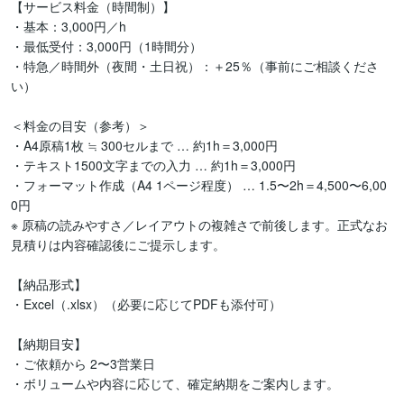
【サービス料金（時間制）】

・基本：3,000円／h

・最低受付：3,000円（1時間分）

・特急／時間外（夜間・土日祝）：＋25％（事前にご相談くださ
い）

＜料金の目安（参考）＞

・A4原稿1枚 ≒ 300セルまで … 約1h＝3,000円

・テキスト1500文字までの入力 … 約1h＝3,000円

・フォーマット作成（A4 1ページ程度） … 1.5〜2h＝4,500〜6,00
0円

※ 原稿の読みやすさ／レイアウトの複雑さで前後します。正式なお
見積りは内容確認後にご提示します。

【納品形式】

・Excel（.xlsx）（必要に応じてPDFも添付可）

【納期目安】

・ご依頼から 2〜3営業日

・ボリュームや内容に応じて、確定納期をご案内します。
