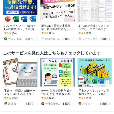
パワーポイント・Word・
単発OK！面倒な事務作
あらゆる情報をリストア
Excel作業代行します 資料
業・軽作業の対応をしま
ップし、エクセルにまと
作成！どんな内容でも是
す 手間のかかるコツコツ
めます データ1件あたり4
5.0
(34)
5.0
(21)
4.9
(78)
非ご相談ください！
作業、代わりにやりま
円～！迅速かつ丁寧に対
3,000
3,000
2,000
す！
応します！！
カスミ Excel VBA 講師
岩瀬可夜（いわせかよ）
ノーベン愛斗
円
円
円
このサービスを見た人はこちらもチェックしています
手書き、印刷、WEBデー
データ入力や資料作成を
手書きメモやスキャン画
タを正確に転記します 返
代行します 手書き文書の
像の文字をデータ化しま
信・見積り早め◎土日祝
デジタル化、経費入力や
す お店のメニュー表やチ
5.0
(650)
5.0
(755)
4.8
(32)
や夜も対応可
問診票等の書類作成まで
ラシ作成のアップデート
1,500
1,500
1,500
も対応！
黒沢 怜
管理栄養士 カワ
バリモト
円
円
円