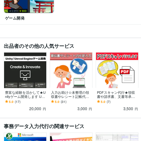
Adobe Illustrator:7年
Google スプレッドシート:5年
Google ドキュメント:5年
freee:1年
Moneyfoward:7年
Canva:1年
ゲーム開発
語学力
英語
日常会話レベル
出品者のその他の人気サービス
豊富な経験を活かして★U
入力お助け☆未整理の領
PDFスキャン代行★領収
nityゲーム開発します Unit
収書やレシート記帳代行
書や請求書、文書等承り
y・Unreal Engineでゲーム
します Excel・マネーフォ
ます 迅速＆正確に事務の
5.0
(17)
5.0
(31)
5.0
(7)
開発をサポート
ワードや弥生会計などの
効率化をお手伝い！大切
20,000
3,000
3,500
クラウド会計
な書類をデジタル保存
円
円
円
事務データ入力代行の関連サービス