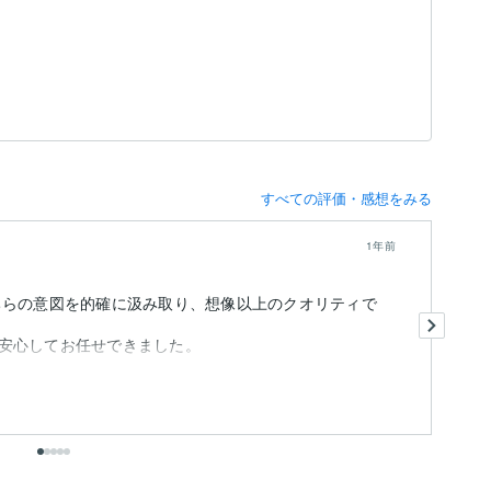
すべての評価・感想をみる
1年前
ちらの意図を的確に汲み取り、想像以上のクオリティで
今
ベ
と
修
も