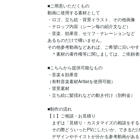
■ご用意いただくもの

動画に使用する素材として

・ロゴ、立ち絵・背景イラスト、その他画像

・テロップ内容（シーン毎の紹介文など）

・音楽、効果音、セリフ・ナレーションなど

あるものだけで構いません。

その他参考動画などあれば、ご希望に沿いやす
　＊素材の著作権等に関しましては、ご依頼者
■こちらから提供可能なもの

・音楽＆効果音

（有料音楽素材Artlistを使用可能）

・背景素材

・立ち絵に髪揺れなどの動き付け（別料金）

■制作の流れ

【１】ご相談・お見積り

　まずは「見積り・カスタマイズの相談をする
　その際どういったPVにしたいか、できるだけ
　デザインやテイストが分かる参考動画がある