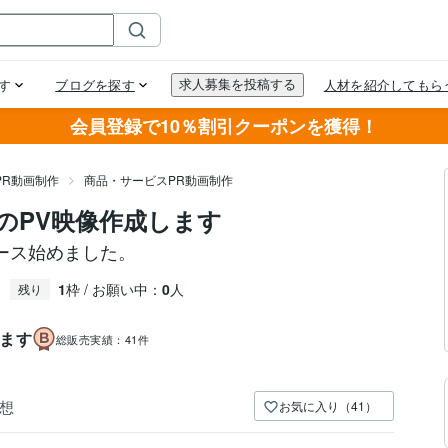
会員登録で10％割引クーポンを獲得！
PR動画制作
商品・サービスPR動画制作
のPV映像作成します
ース始めました。
1
枠 / お願い中：
0
人
残り
します
総販売実績：
41件
想
お気に入り（41）