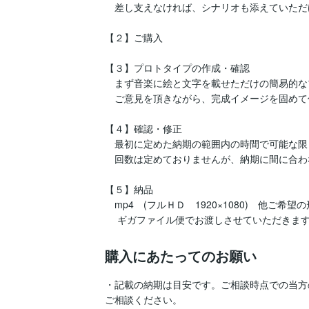
　差し支えなければ、シナリオも添えていただ
【２】ご購入

【３】プロトタイプの作成・確認

　まず音楽に絵と文字を載せただけの簡易的な
　ご意見を頂きながら、完成イメージを固めて
【４】確認・修正

　最初に定めた納期の範囲内の時間で可能な限
　回数は定めておりませんが、納期に間に合わ
【５】納品

　mp4　(フルＨＤ　1920×1080)　他ご希望
購入にあたってのお願い
・記載の納期は目安です。ご相談時点での当方
ご相談ください。
