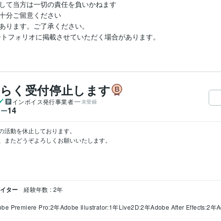
して当方は一切の責任を負いかねます

十分ご留意ください

あります。ご了承ください。

ートフォリオに掲載させていただく場合があります。
ばらく受付停止します
インボイス発行事業者
未登録
14
ワー
の活動を休止しております。

、またどうぞよろしくお願いいたします。

エイター
経験年数 : 2年
obe Premiere Pro:2年
Adobe Illustrator:1年
Live2D:2年
Adobe After Effects:2年
A