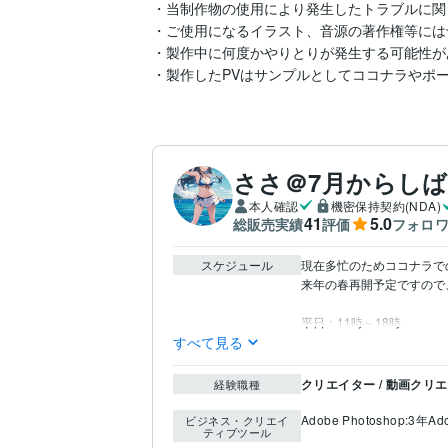
・当制作物の使用により発生したトラブルに関
・ご使用になるイラスト、音源の著作権等には
・製作中に何度かやりとりが発生する可能性が
・製作したPVはサンプルとしてココナラやポ
ささ＠7月からし
本人確認
機密保持契約(NDA)
41
5.0
総販売実績
評価
フォロ
スケジュール
現在多忙のためココナラで
来年の春再開予定ですので
平日：11時～18時
すべて見る
クリエイター / 動画クリ
経験職種
Adobe Photoshop:3年
Ad
ビジネス・クリエイ
ティブツール