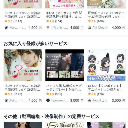
ISUM（アイサム）の許諾
ISUM（アイサム）の許諾
圧倒的コスパ✨ISUM(アイ
申請代行します 許諾証発
申請代行を即日行います
サム)申請を代行します 最
送。複数曲の申請も承り
丁寧なご案内での安心の
短当日発送！圧倒的コス
5.0
(1192)
4.8
(154)
5.0
(268)
ます！JASRAC申請も可
実績。自作ムービーに曲
パ！プロにお任せ！
4,500
4,000
4,000
能
入れの悩み解決。
ガルニ｜ウェディングムービー＆ギフト
プリンセスネット
Aki_Minami
円
円
円
お気に入り登録が多いサービス
ISUM（アイサム）の許諾
ネトフリ風 結婚式ムービ
ゆるい【ワンポイント】
申請代行します 許諾証発
ーテンプレートを提供し
アニメーション描きます
送。複数曲の申請も承り
ます 披露宴を盛り上げ
「20種類から選べる！」
5.0
(1192)
4.9
(335)
5.0
(176)
ます！JASRAC申請も可
る！パワポで自作可能な
配信画面・ブログなどの
4,500
3,000
3,000
能
プロフィールムービー！
飾りに！
ガルニ｜ウェディングムービー＆ギフト
Inpreswedding
9egg9 ふち
円
円
円
その他（動画編集・映像制作）の定番サービス