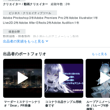
クリエイター / 動画クリエイター
経験年数 : 2年
ビジネス・クリエイティブツール
Adobe Photoshop:3年
Adobe Premiere Pro:2年
Adobe Illustrator:1年
Live2D:2年
Adobe After Effects:2年
Adobe Audition:1年
得意分野
動画編集・映像制作
静止画からのアニメーション制作
出品者の実績をもっと見る
映像制作
アニメーション
MV制作
PV制作
出品者のポートフォリオ
もっと見る
マーダーミステリーシナリ
ココナラ出品サンプル用映
ループアニメー
オ「Dear」PR映像
像です
作（1ループ4秒
種類）