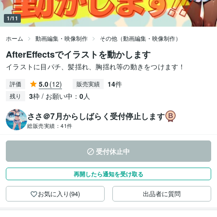
1/11
ホーム
動画編集・映像制作
その他（動画編集・映像制作）
AfterEffectsでイラストを動かします
イラストに目パチ、髪揺れ、胸揺れ等の動きをつけます！
5.0
(12)
14
件
評価
販売実績
3
枠 / お願い中：
0
人
残り
ささ＠7月からしばらく受付停止します
総販売実績：
41件
受付休止中
再開したら通知を受け取る
お気に入り(94)
出品者に質問