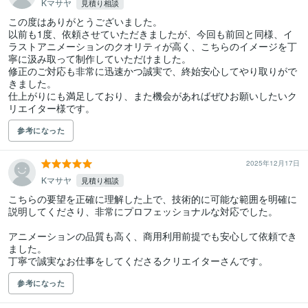
Kマサヤ
見積り相談
この度はありがとうございました。

以前も1度、依頼させていただきましたが、今回も前回と同様、イ
ラストアニメーションのクオリティが高く、こちらのイメージを丁
寧に汲み取って制作していただけました。

修正のご対応も非常に迅速かつ誠実で、終始安心してやり取りがで
きました。

仕上がりにも満足しており、また機会があればぜひお願いしたいク
リエイター様です。
参考になった
2025年12月17日
Kマサヤ
見積り相談
こちらの要望を正確に理解した上で、技術的に可能な範囲を明確に
説明してくださり、非常にプロフェッショナルな対応でした。

アニメーションの品質も高く、商用利用前提でも安心して依頼でき
ました。

丁寧で誠実なお仕事をしてくださるクリエイターさんです。
参考になった