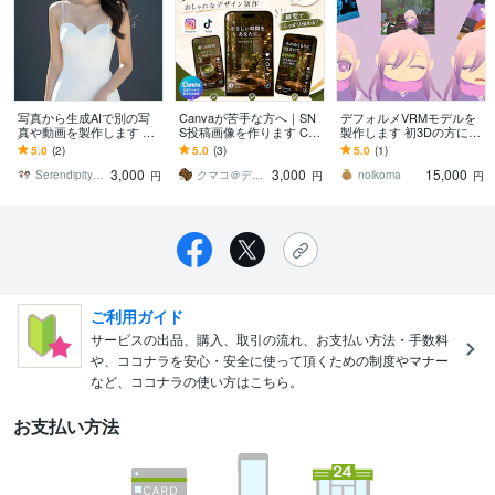
写真から生成AIで別の写
Canvaが苦手な方へ｜SN
デフォルメVRMモデルを
真や動画を製作します 複
S投稿画像を作ります Can
製作します 初3Dの方に親
数枚OK！望む結果になら
vaが苦手な方のSNS投稿
身に！素体使用すること
5.0
(2)
5.0
(3)
5.0
(1)
なければお代は頂きませ
をサポート致します！
でお手軽製作します。
3,000
3,000
15,000
ん。
Serendipity_よしよし
クマコ＠デザイン
noikoma
円
円
円
ご利用ガイド
サービスの出品、購入、取引の流れ、お支払い方法・手数料
や、ココナラを安心・安全に使って頂くための制度やマナー
など、ココナラの使い方はこちら。
お支払い方法