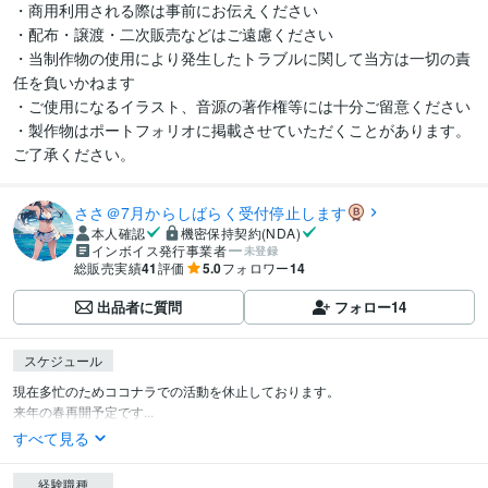
・商用利用される際は事前にお伝えください

・配布・譲渡・二次販売などはご遠慮ください

・当制作物の使用により発生したトラブルに関して当方は一切の責
任を負いかねます

・ご使用になるイラスト、音源の著作権等には十分ご留意ください

・製作物はポートフォリオに掲載させていただくことがあります。
ご了承ください。
ささ＠7月からしばらく受付停止します
本人確認
機密保持契約(NDA)
インボイス発行事業者
未登録
総販売実績
41
評価
5.0
フォロワー
14
出品者に質問
フォロー
14
スケジュール
現在多忙のためココナラでの活動を休止しております。

来年の春再開予定です...
すべて見る
経験職種