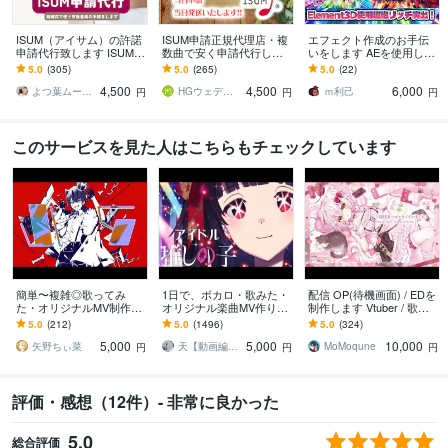
ISUM（アイサム）の許諾
ISUM申請正規代理店・複
エフェクト作成のお手伝
申請代行致します ISUM申
数曲で安く申請代行しま
いをします AEを使用した
請まるわかり動画付で初
す 4曲申請時は1曲あたり
遊技機やゲームエフェク
5.0
(305)
5.0
(265)
5.0
(22)
めてでも安心♪
3,750円!! 許諾書・シー
トなどの作成
4,500
4,500
6,000
ル郵送
よつ葉ムービー
HGウェディングムービー
ｍ利己
円
円
円
このサービスを見た人はこちらもチェックしています
簡単〜複雑◎歌ってみ
1日で、ボカロ・歌みた・
配信 OP(待機画面) / EDを
た・オリジナルMV制作し
オリジナル楽曲MV作りま
制作します Vtuber / 歌い
ます Vtuber・歌い手必
す 本家風など、ご希望に
手 / YouTuber さん向け！
5.0
(212)
5.0
(1496)
5.0
(324)
見！お任せ〜本家再現ま
合わせて制作させて頂き
5,000
5,000
10,000
で可能！
ます！
矢野ちぃ菜
天【動画編集】
MoMoqune
円
円
円
評価・感想（12件）- 非常に良かった
5.0
総合評価