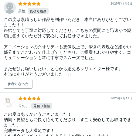
2025年11月6日
男性
見積り相談
この度は素晴らしい作品を制作いただき、本当にありがとうござい
ました！！！

終始とても丁寧に対応してくださり、こちらの質問にも迅速かつ親
切に答えていただけて安心してお任せできました。

アニメーションのクオリティも想像以上で、瞬きの表現など細かい
部分までこだわって仕上げてくださり、ご提案もわかりやすく、コ
ミュニケーションも常に丁寧でスムーズでした。

またぜひお願いしたい、と心から思えるクリエイター様です。

本当にありがとうございましたー✨
参考になった
2025年7月11日
りの。
見積り相談
この度はありがとうございました！

納期・要望ともに快く応えてくださり、すごく安心してお取引でき
ました。

完成データも大満足です！

また機会がございましたらよろしくお願いいたします！