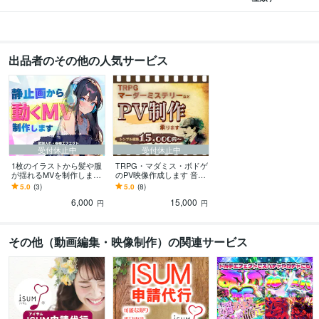
出品者のその他の人気サービス
受付休止中
受付休止中
1枚のイラストから髪や服
TRPG・マダミス・ボドゲ
が揺れるMVを制作します
のPV映像作成します 音
”房ごとに揺れる！” 滑ら
楽・効果音提供可能。シ
5.0
(3)
5.0
(8)
かな髪揺れが得意です
ンプルコース始めまし
6,000
15,000
た。
円
円
その他（動画編集・映像制作）の関連サービス