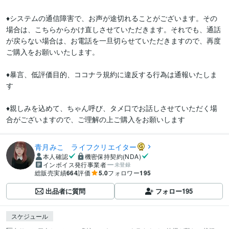
♦️システムの通信障害で、お声が途切れることがございます。その
場合は、こちらからかけ直しさせていただきます。それでも、通話
が戻らない場合は、お電話を一旦切らせていただきますので、再度
ご購入をお願いいたします。

♦️暴言、低評価目的、ココナラ規約に違反する行為は通報いたしま
す

♦️親しみを込めて、ちゃん呼び、タメ口でお話しさせていただく場
合がございますので、ご理解の上ご購入をお願いします
青月みこ ライフクリエイター
本人確認
機密保持契約(NDA)
インボイス発行事業者
未登録
総販売実績
664
評価
5.0
フォロワー
195
出品者に質問
フォロー
195
スケジュール