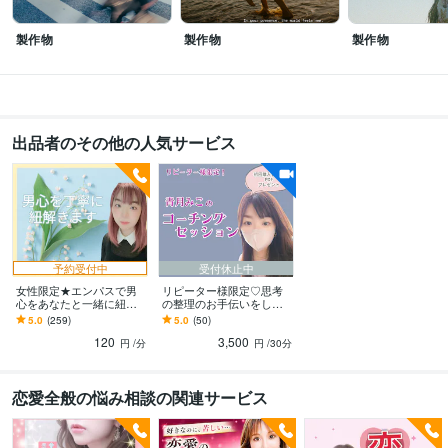
製作物
製作物
製作物
出品者のその他の人気サービス
予約受付中
受付休止中
女性限定★エンパスで男
リピーター様限定♡思考
心をあなたと一緒に紐解
の整理のお手伝いをしま
きます 男性心理は至って
す NLPプラクティショナ
5.0
(259)
5.0
(50)
シンプル★丁寧に、時に
ー資格有/本心/潜在意識/無
120
3,500
忖度無しでお伝えします
意識/気付
円
/分
円
/30分
恋愛全般の悩み相談の関連サービス