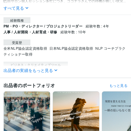
*️⃣自サロン個人セッション多忙につき、ココナラさんでの待機が難しい状況...
すべて見る
経験職種
PM・PO・ディレクター / プロジェクトリーダー
経験年数 : 4年
人事 / 人材開発・人材育成・研修
経験年数 : 10年
受賞歴
全米NLP協会認定資格取得
日本NLP協会認定資格取得
NLP コーチプラク
ティショナー取得
ビジネス・クリエイティブツール
出品者の実績をもっと見る
Canva:0年
DaVinci Resolve:0年
得意分野
出品者のポートフォリオ
もっと見る
悩み相談・カウンセリング
■気持ちの整理のお手伝い
■あなたの良いとこ
ろ見つけます
■あなたのしたいこと一緒に見つけます
■分析や紐解きが得
意です
◾シニア犬の介護資格取得しています
ビジネス代行・事務代行
◇電話応対テクニック共有します