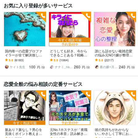
お気に入り登録が多いサービス
今すぐ相談可能
予約受付中
国内唯一の恋愛プロファ
どうしても好き、今から
誰にも話せない複雑恋愛
イラーが全て解決致しま
できることある？戦略立
の悩み元NO1嬢が整理し
す 恋愛・片想い・夫婦etc
てます 可能性を上げる作
ます 夜職女性への恋・夜
5.0
(6183)
5.0
(1064)
5.0
(2217)
どんな悩みでも解決でき
業をしましょう⭐️具体的な
職恋愛・不倫・片思い・
100
260
240
ます！
次の一手を考えます
年の差・遠距離・失恋
ケイト先生
ナナミ_nanami
夜の嬢⭐月島みと｜複雑恋愛カウンセラー
円
/分
円
/分
円
/分
恋愛全般の悩み相談の定番サービス
今すぐ相談可能
予約受付中
脈あり？脈なし？男心を
元No.1ホステスが「夜職
彼の気持ちがわからな
見抜くポイント教えます
女性の本音」読み解きま
い…やさしく丁寧にお伝
☆気になる彼の言動LINE
す キャバ嬢・ホステスと
えします 彼の本音を徹底