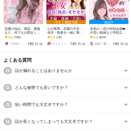
今すぐ相談可能
相談中
恋愛の悩み、相談、愚痴
心が限界…恋愛の不安・
本気の！恋の作戦会議❤️
など、何でもお聞きしま
依存・執着を一緒に整理
片思い復縁など作戦立て
す 男女OKです⭐相手の気
します 不倫／復縁／片思
ます 男女問わず☘️恋愛相
5.0
(759)
5.0
(18)
5.0
(834)
持ちを知りたい方、お話
い｜累計4400件セラピス
談｜LINE添削｜マッチン
180
140
160
してみませんか？
ト♡心理×恋愛相談
グアプリ｜女心
♡Ema♡ヒーリング看護師♡カウンセラー
りょうこ✨心を癒し現実を動かすセラピスト
絵梨♡癒し系関西OL
円
/分
円
/分
円
/分
よくある質問
話が漏れることはありませんか
どんな秘密でも良いですか？
短い時間でも大丈夫ですか？
話が長くなってしまっても大丈夫ですか？