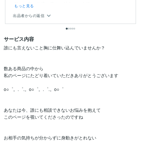
特に、私の仕事の事や、彼女との今後についてのこと...
もっと見る
出品者からの返信
サービス内容
誰にも言えないこと胸に仕舞い込んでいませんか？

数ある商品の中から

私のページにたどり着いていただきありがとうございます

o○゜。.゜.。o○゜。.゜.。o○゜

あなたは今、誰にも相談できないお悩みを抱えて

このページを覗いてくださったのですね

お相手の気持ちが分からずに身動きがとれない
