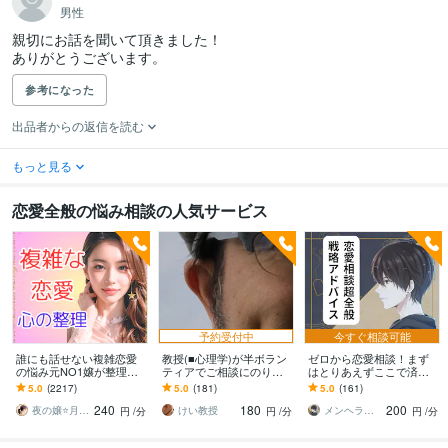
男性
親切にお話を聞いて頂きました！

ありがとうございます。
参考になった
出品者からの返信を読む
もっと見る
恋愛全般の悩み相談の人気サービス
予約受付中
今すぐ相談可能
誰にも話せない複雑恋愛
教授(■心理学)が半ボラン
ゼロから恋愛相談！まず
の悩み元NO1嬢が整理し
ティアでご相談にのりま
はとりあえずここで済ま
ます 夜職女性への恋・夜
す プロカウンセリングや
す 元No.1ホスト（1年以
5.0
(2217)
5.0
(181)
5.0
(161)
職恋愛・不倫・片思い・
経験者アドバイス等では
上継続）えのが完全版戦
240
180
200
年の差・遠距離・失恋
解決不可の方へも。
略恋愛サポート
夜の嬢⭐月島みと｜複雑恋愛カウンセラー
けい教授
メンヘラ救世主 えの
円
/分
円
/分
円
/分