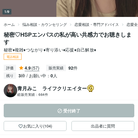
1/9
ホーム
悩み相談・カウンセリング
恋愛相談・専門アドバイス
恋愛全
秘密♡HSPエンパスの私が高い共感力でお聴きしま
す
秘密♦️複雑♦️つながり♦️寄り添い♦️応援♦️自己解放♦️
電話相談
4.9
(57)
92
件
評価
販売実績
3
枠 / お願い中：
0
人
残り
青月みこ ライフクリエイター
総販売実績：
664件
受付終了
お気に入り(104)
出品者に質問