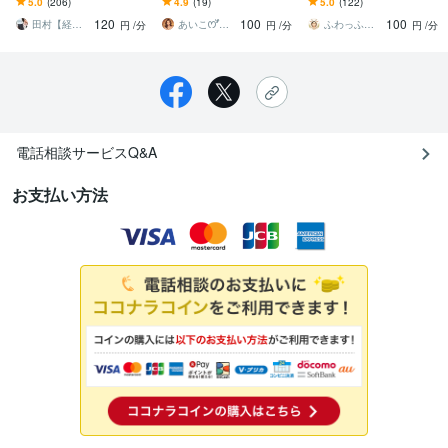
5.0
(206)
4.9
(19)
5.0
(122)
の内容モヤモヤする気持
の恋愛相談/男性限定
解説☘️知る→落ちつく→
120
100
100
ち解消します
冷静に考える→行動する
田村【経験豊富な恋愛マスター】
あいこꯁꯧあなたの心友しんゆう
ふわっふわのカシミヤ
円
/分
円
/分
円
/分
電話相談サービスQ&A
お支払い方法