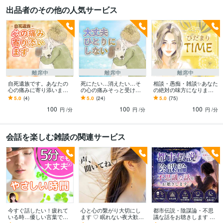
悩み相談・カウンセリング
心理カウンセリング
出品者のその他の人気サービス
悩み相談
自死
自殺
愚痴
うつ
双極性障害
統合失調症
語学力
中国語
日常会話レベル
離席中
離席中
離席中
自死遺族です。あなたの
死にたい…消えたい…そ
相談・愚痴・雑談✨️あなた
心の痛みに寄り添います
の心の痛みそっと受け止
の絶対の味方になります
[自死遺族] 当事者のカウン
めます 励まされるのもツ
人づきあい・仕事・人
5.0
(4)
5.0
(24)
5.0
(75)
セラーがしっかりお聴き
ライ…あなたがそんな気
生・結婚・離婚・心の悩
100
100
100
します
持ちの時ただ側にいます
み・日々のこと✨️
円
/分
円
/分
円
/分
会話を楽しむ雑談の関連サービス
今すぐ話したい！疲れて
心と心の繋がり大切にし
都市伝説・陰謀論・不思
いる時…優しい言葉で話
ます ♡ 眠れない夜大歓迎
議な話をお聴きします ☘️