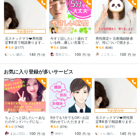
予約受付中
元スナックママ❤️男性限
今すぐ話したい！疲れて
男性限定⭐️ 元夜職経験者
定❣️本音で相談乗ります
いる時…優しい言葉で話
が、性について聴きます
私に頼ってみませんか❤️
します 何でもどうぞ✨愚
性のお悩みや好きな趣
5.0
(2177)
5.0
(338)
5.0
(636)
味方になります。
痴/恋愛♡/雑談/寂しい/モ
味…安心して打ち明けて
140
100
100
ヤモヤ/楽しい♪
ねʕ•ᴥ•ʔ
いい歳のエリー♡
雪水三つ葉☘️あったかコミュニケーション
こころ（＾_＾）
円
/分
円
/分
円
/分
お気に入り登録が多いサービス
予約受付中
ちょこっと話したい✨あな
5分でも1分でもOK✨お話
元スナックママ❤️男性限
たのサンドバッグになり
伺わせていただきます 愚
定❣️本音で相談乗ります
ます 女性も大歓迎✨秘密
痴・相談・雑談なんでも
私に頼ってみませんか❤️
5.0
(1762)
5.0
(376)
5.0
(2177)
厳守☘️話すことでお気持
お話ください♪
味方になります。
100
100
140
ちが晴れやかに☘️
まお♫川口茉央♫
shin⭐️
いい歳のエリー♡
円
/分
円
/分
円
/分