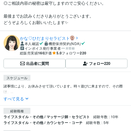
◎ご相談内容の秘密は厳守しますのでご安心ください。

最後までお読みくださりありがとうございます。

どうぞよろしくお願いいたします✨
かな♡ひだまりセラピスト
本人確認
機密保持契約(NDA)
インボイス発行事業者
未登録
総販売実績
160
評価
5.0
フォロワー
220
出品者に質問
フォロー
220
スケジュール
諸事情により、お休みさせて頂いています。時々遊びに来ますので、その際
は、...
すべて見る
経験職種
ライフスタイル・その他 / マッサージ師・セラピスト
経験年数 : 10年
ライフスタイル・その他 / カウンセラー・コーチ
経験年数 : 5年