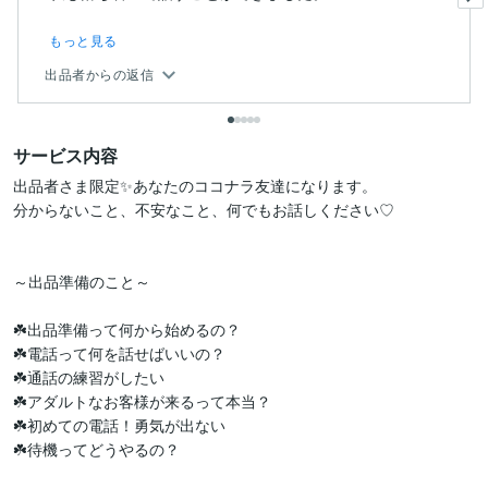
もっと見る
出品者からの返信
サービス内容
出品者さま限定✨あなたのココナラ友達になります。

分からないこと、不安なこと、何でもお話しください♡

～出品準備のこと～

☘️出品準備って何から始めるの？

☘️電話って何を話せばいいの？

☘️通話の練習がしたい

☘️アダルトなお客様が来るって本当？

☘️初めての電話！勇気が出ない

☘️待機ってどうやるの？
