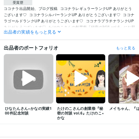
受賞歴
ココナラ出品開始、ブログ投稿
ココナラレギュラーランクUP ありがとう
ございます♡
ココナラシルバーランクUP ありがとうございます♡
ココナ
ラゴールドランクUP ありがとうございます♡
ココナラプラチナランクUP 
ありがとうございます♡
たけのこさんの創業祭『秘密の対談 vol.6』にお邪
出品者の実績をもっと見る
魔✨
販売実績100件達成✨ご相談者さま、出品者さまに感謝♡
資格・検定
出品者のポートフォリオ
もっと見る
公益財団法人関西カウンセリングセンター認定心理カウンセラー
取得年 :
2019年
ビジネス・クリエイティブツール
Adobe Illustrator:20年
Adobe Photoshop:5年
Excel:10年
PowerPoint:3年
Word:3年
SketchUp:3年
AutoCAD:3年
その他ツール
【肯定・傾聴】あなたはあなたのままで大丈夫:20年
【秘密厳守】あなたの秘密厳守します:20年
ひなたんさん×かなの実績1
たけのこさんの創業祭『秘
メイちゃん、『
【共感】あなたの心に寄り添います:10年
00件記念対談
密の対談 vol.6』たけのこ×
【褒める・認める】あなたはあなたのままで素晴らしい:10年
かな
【病気】鬱・双極性障害(内因性)で一生薬が必要です:20年
得意分野