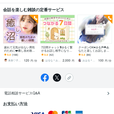
会話を楽しむ雑談の定番サービス
疲れて元気が出ない男性
7日間チャット❣️ゆるく繋
クーポンOK♥️ゆる声☘️あ
のために❤️癒し攻め致し
がるお話し相手になりま
なたと楽しくお話します
ます ふわっとろな癒し声
す １日１～２通お返事✉
雑談￤まったり￤彼女・
5.0
(198)
5.0
(42)
5.0
(86)
と笑いで⭐️温かく優しい時
✨＋ときどきお届け物✨ボ
友達￤クーポン喜びます
120
2,000
100
間を届けます❤️
イス便もあり♪
笑￤癒し関西弁♡
未奈♡子供のようにありのままで⭐️
はるな＊お豆腐メンタルさんの味方
おはる＊癒しゆるっと開運びより ☕️
円
/分
円
円
/分
電話相談サービスQ&A
お支払い方法