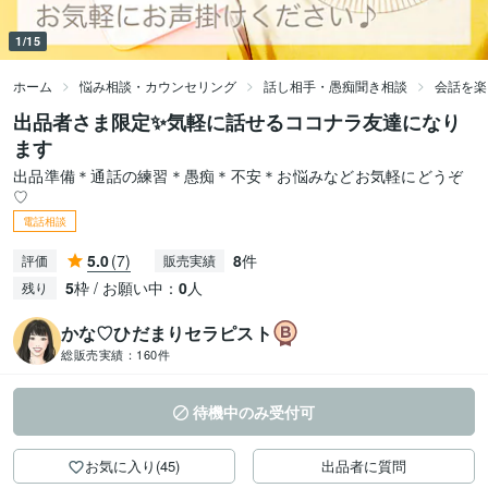
1/15
ホーム
悩み相談・カウンセリング
話し相手・愚痴聞き相談
会話を楽
出品者さま限定✨気軽に話せるココナラ友達になり
ます
出品準備＊通話の練習＊愚痴＊不安＊お悩みなどお気軽にどうぞ
♡
電話相談
5.0
(7)
8
件
評価
販売実績
5
枠 / お願い中：
0
人
残り
かな♡ひだまりセラピスト
総販売実績：
160件
待機中のみ受付可
お気に入り(45)
出品者に質問